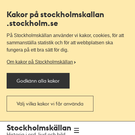
Kakor på stockholmskallan
.stockholm.se
På Stockholmskällan använder vi kakor, cookies, för att
sammanställa statistik och för att webbplatsen ska
fungera på ett bra sätt för dig.
Om kakor på Stockholmskällan
Godkänn alla kakor
Välj vilka kakor vi får använda
Till
Till
Stockholmskällan
navigationen
huvudinnehållet
Historia i ord, ljud och bild