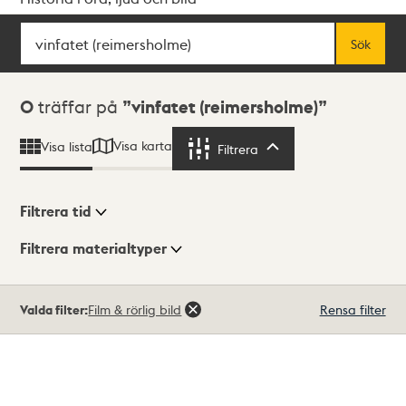
Sök
Fritextsök
Sök
Sökresultat
0
träffar på
vinfatet (reimersholme)
Visa karta
Visa lista
Filtrera
Filtrera
Filtrera tid
Filtrera materialtyper
Visningsläge
Totalt
Valda filter:
Film & rörlig bild
Rensa filter
0
träffar
Lista
Karta