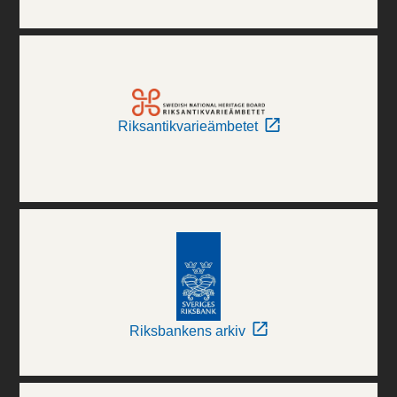
Riksantikvarieämbetet
Riksbankens arkiv