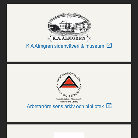
K A Almgren sidenväveri & museum
Arbetarrörelsens arkiv och bibliotek