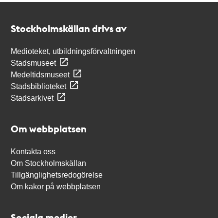
Kontakt
Stockholmskällan
Stockholmskällan drivs av
Medioteket, utbildningsförvaltningen
Stadsmuseet
Medeltidsmuseet
Stadsbiblioteket
Stadsarkivet
Om webbplatsen
Kontakta oss
Om Stockholmskällan
Tillgänglighetsredogörelse
Om kakor på webbplatsen
Sociala medier