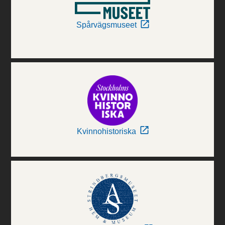
Spårvägsmuseet
Kvinnohistoriska