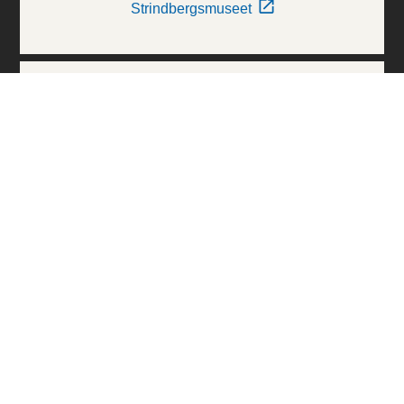
Strindbergsmuseet
Thielska Galleriet
Världskulturmuseerna