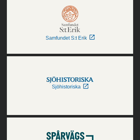
Samfundet S:t Erik
Sjöhistoriska