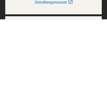
Strindbergsmuseet
Thielska Galleriet
Världskulturmuseerna