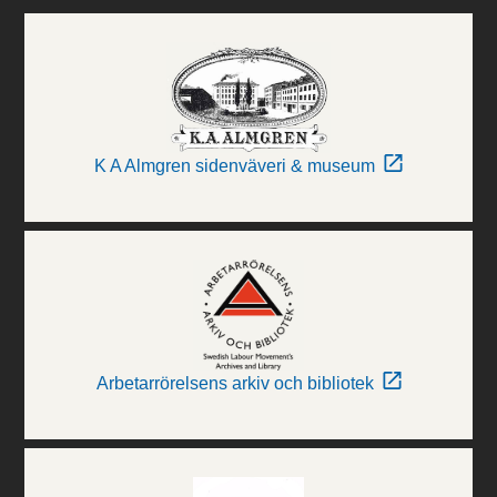
K A Almgren sidenväveri & museum
Arbetarrörelsens arkiv och bibliotek