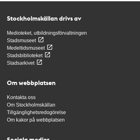
Kontakt
Stockholmskällan
Stockholmskällan drivs av
Medioteket, utbildningsförvaltningen
Stadsmuseet
Medeltidsmuseet
Stadsbiblioteket
Stadsarkivet
Om webbplatsen
Kontakta oss
Om Stockholmskällan
Tillgänglighetsredogörelse
Om kakor på webbplatsen
Sociala medier