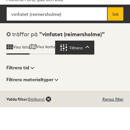
Sök
Fritextsök
Sök
Sökresultat
0
träffar på
vinfatet (reimersholme)
Visa karta
Visa lista
Filtrera
Filtrera
Filtrera tid
Filtrera materialtyper
Visningsläge
Totalt
Valda filter:
Bildkonst
Rensa filter
0
träffar
Lista
Karta