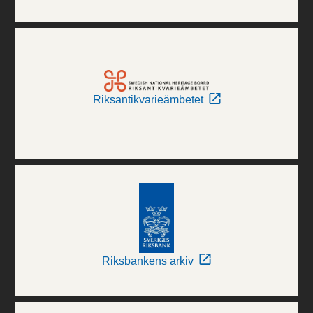
Riksantikvarieämbetet
Riksbankens arkiv