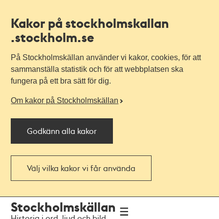
Kakor på stockholmskallan
.stockholm.se
På Stockholmskällan använder vi kakor, cookies, för att
sammanställa statistik och för att webbplatsen ska
fungera på ett bra sätt för dig.
Om kakor på Stockholmskällan
Godkänn alla kakor
Välj vilka kakor vi får använda
Till
Till
Stockholmskällan
navigationen
huvudinnehållet
Historia i ord, ljud och bild