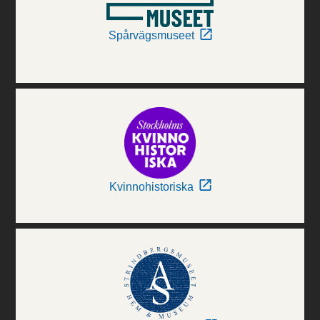
Spårvägsmuseet
Kvinnohistoriska