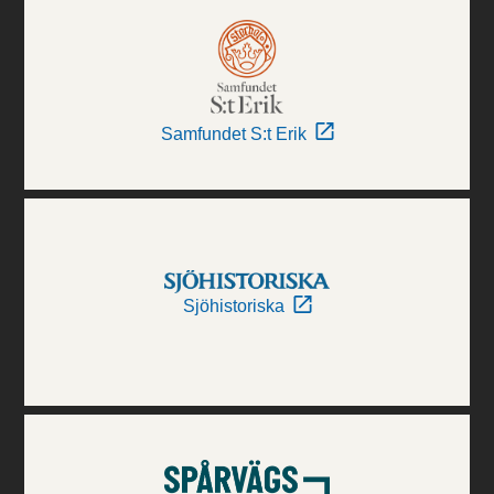
Samfundet S:t Erik
Sjöhistoriska