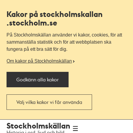
Kakor på stockholmskallan
.stockholm.se
På Stockholmskällan använder vi kakor, cookies, för att
sammanställa statistik och för att webbplatsen ska
fungera på ett bra sätt för dig.
Om kakor på Stockholmskällan
Godkänn alla kakor
Välj vilka kakor vi får använda
Till
Till
Stockholmskällan
navigationen
huvudinnehållet
Historia i ord, ljud och bild