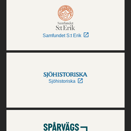
Samfundet S:t Erik
Sjöhistoriska