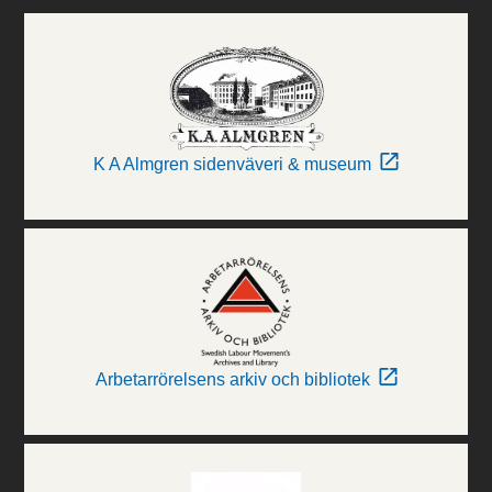
K A Almgren sidenväveri & museum
Arbetarrörelsens arkiv och bibliotek