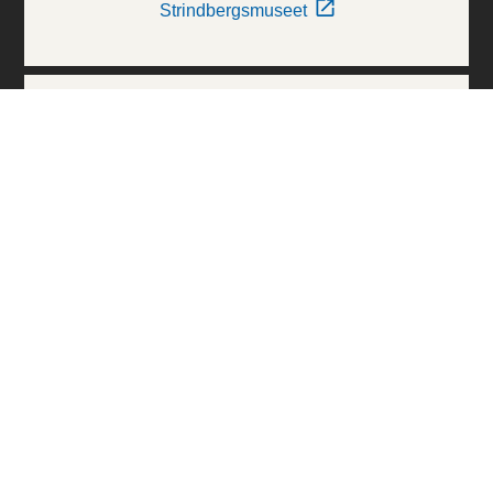
Strindbergsmuseet
Thielska Galleriet
Världskulturmuseerna