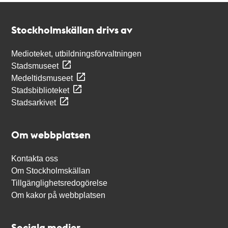
Kontakt
Stockholmskällan
Stockholmskällan drivs av
Medioteket, utbildningsförvaltningen
Stadsmuseet
Medeltidsmuseet
Stadsbiblioteket
Stadsarkivet
Om webbplatsen
Kontakta oss
Om Stockholmskällan
Tillgänglighetsredogörelse
Om kakor på webbplatsen
Sociala medier