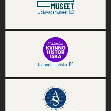
Spårvägsmuseet
Kvinnohistoriska