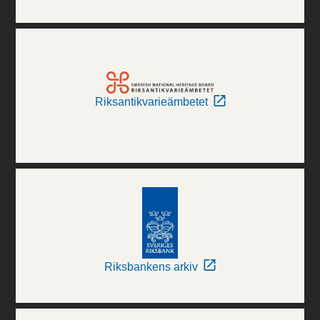
Riksantikvarieämbetet
Riksbankens arkiv