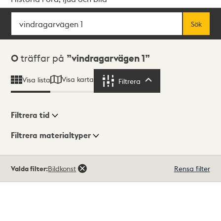
Sök
Fritextsök
Sök
Sökresultat
0
träffar på
vindragarvägen 1
Visa karta
Visa lista
Filtrera
Filtrera
Filtrera tid
Filtrera materialtyper
Visningsläge
Totalt
Valda filter:
Bildkonst
Rensa filter
0
träffar
Lista
Karta