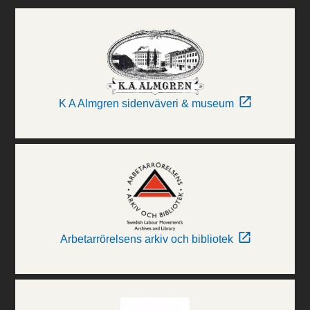
K A Almgren sidenväveri & museum
Arbetarrörelsens arkiv och bibliotek