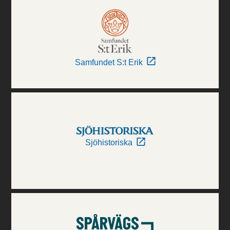
Samfundet S:t Erik
Sjöhistoriska