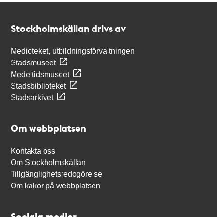
Kontakt
Stockholmskällan
Stockholmskällan drivs av
Medioteket, utbildningsförvaltningen
Stadsmuseet
Medeltidsmuseet
Stadsbiblioteket
Stadsarkivet
Om webbplatsen
Kontakta oss
Om Stockholmskällan
Tillgänglighetsredogörelse
Om kakor på webbplatsen
Sociala medier