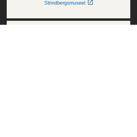
Strindbergsmuseet
Thielska Galleriet
Världskulturmuseerna