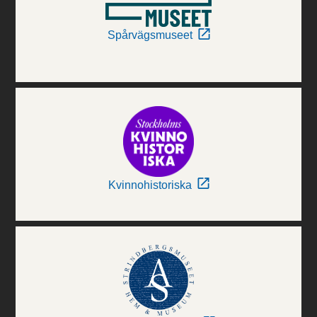
Spårvägsmuseet
Kvinnohistoriska