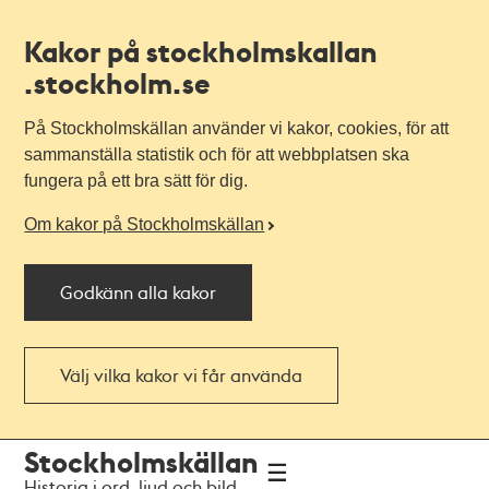
Kakor på stockholmskallan
.stockholm.se
På Stockholmskällan använder vi kakor, cookies, för att
sammanställa statistik och för att webbplatsen ska
fungera på ett bra sätt för dig.
Om kakor på Stockholmskällan
Godkänn alla kakor
Välj vilka kakor vi får använda
Till
Till
Stockholmskällan
navigationen
huvudinnehållet
Historia i ord, ljud och bild