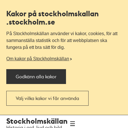
Kakor på stockholmskallan
.stockholm.se
På Stockholmskällan använder vi kakor, cookies, för att
sammanställa statistik och för att webbplatsen ska
fungera på ett bra sätt för dig.
Om kakor på Stockholmskällan
Godkänn alla kakor
Välj vilka kakor vi får använda
Till
Till
Stockholmskällan
navigationen
huvudinnehållet
Historia i ord, ljud och bild