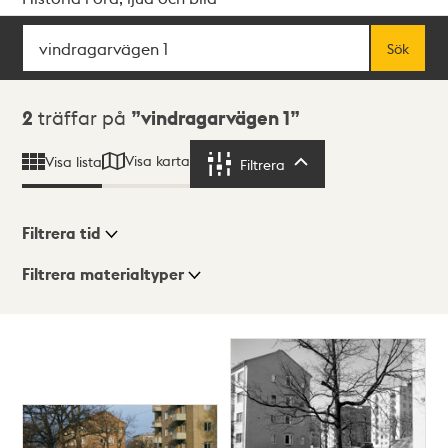
Sök
Fritextsök
Sök
Sökresultat
2
träffar på
vindragarvägen 1
Visa karta
Visa lista
Filtrera
Filtrera
Filtrera tid
Filtrera materialtyper
Visningsläge
Totalt
2
träffar
Lista
Karta