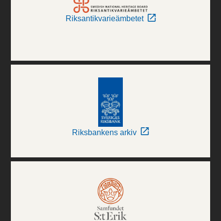
Riksantikvarieämbetet
Riksbankens arkiv