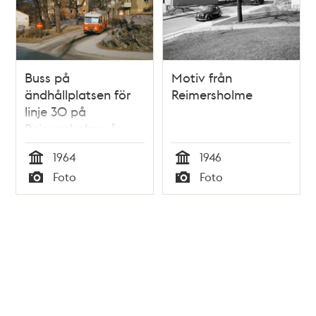
Buss på
Motiv från
ändhållplatsen för
Reimersholme
linje 30 på
Reimersholme år
1964
1964
1946
Tid
Tid
Foto
Foto
Typ
Typ