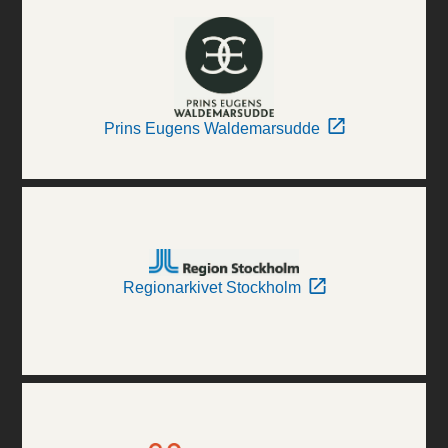
Prins Eugens Waldemarsudde
Regionarkivet Stockholm