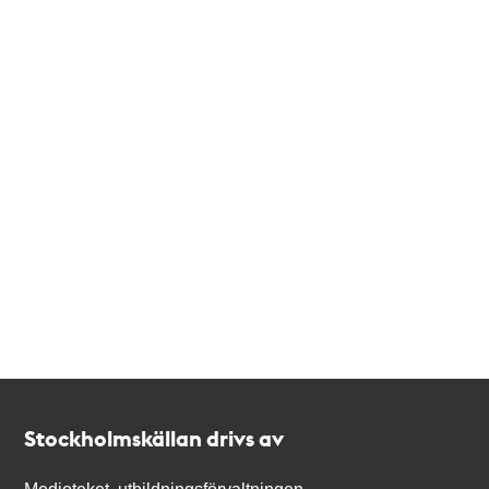
Kontakt
Stockholmskällan
Stockholmskällan drivs av