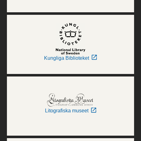
Kungliga Biblioteket
Litografiska museet