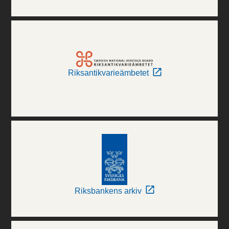
Riksantikvarieämbetet
Riksbankens arkiv