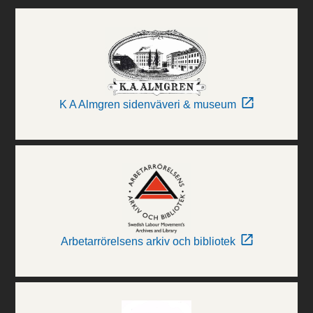
K A Almgren sidenväveri & museum
Arbetarrörelsens arkiv och bibliotek