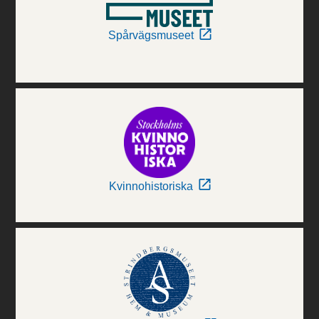
Spårvägsmuseet
Kvinnohistoriska