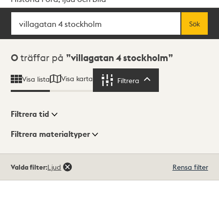
Sök
Fritextsök
Sök
Sökresultat
0
träffar på
villagatan 4 stockholm
Visa karta
Visa lista
Filtrera
Filtrera
Filtrera tid
Filtrera materialtyper
Visningsläge
Totalt
Valda filter:
Ljud
Rensa filter
0
träffar
Lista
Karta