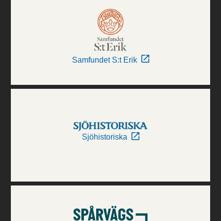
Samfundet S:t Erik
Sjöhistoriska