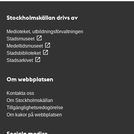
Kontakt
Stockholmskällan
Stockholmskällan drivs av
Medioteket, utbildningsförvaltningen
Stadsmuseet
Medeltidsmuseet
Stadsbiblioteket
Stadsarkivet
Om webbplatsen
Kontakta oss
Om Stockholmskällan
Tillgänglighetsredogörelse
Om kakor på webbplatsen
Sociala medier