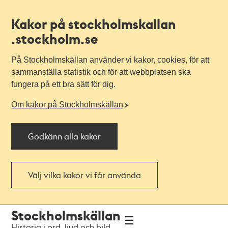
Kakor på stockholmskallan
.stockholm.se
På Stockholmskällan använder vi kakor, cookies, för att
sammanställa statistik och för att webbplatsen ska
fungera på ett bra sätt för dig.
Om kakor på Stockholmskällan
Godkänn alla kakor
Välj vilka kakor vi får använda
Till
Till
Stockholmskällan
navigationen
huvudinnehållet
Historia i ord, ljud och bild