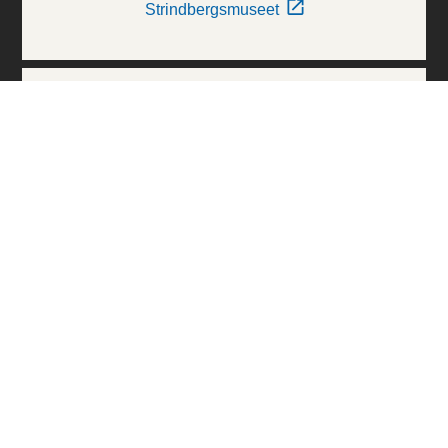
Strindbergsmuseet
Thielska Galleriet
Världskulturmuseerna