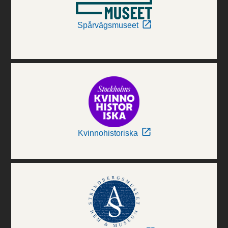
Spårvägsmuseet
Kvinnohistoriska