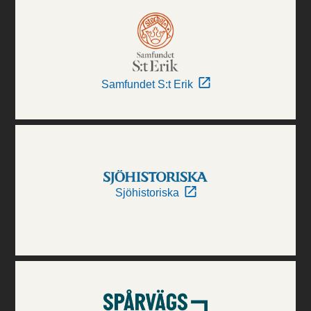
Samfundet S:t Erik
Sjöhistoriska