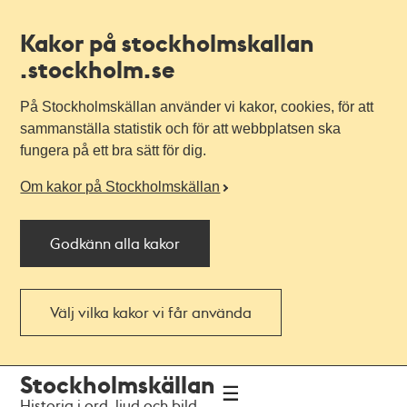
Kakor på stockholmskallan
.stockholm.se
På Stockholmskällan använder vi kakor, cookies, för att
sammanställa statistik och för att webbplatsen ska
fungera på ett bra sätt för dig.
Om kakor på Stockholmskällan
Godkänn alla kakor
Välj vilka kakor vi får använda
Till
Till
Stockholmskällan
navigationen
huvudinnehållet
Historia i ord, ljud och bild