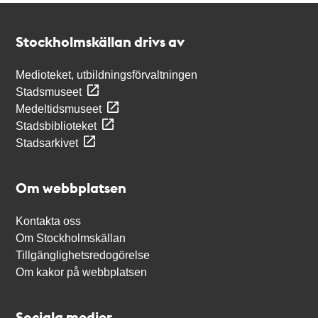
Kontakt
Stockholmskällan
Stockholmskällan drivs av
Medioteket, utbildningsförvaltningen
Stadsmuseet
Medeltidsmuseet
Stadsbiblioteket
Stadsarkivet
Om webbplatsen
Kontakta oss
Om Stockholmskällan
Tillgänglighetsredogörelse
Om kakor på webbplatsen
Sociala medier