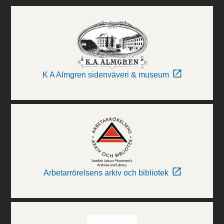
K A Almgren sidenväveri & museum
Arbetarrörelsens arkiv och bibliotek