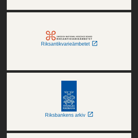
Riksantikvarieämbetet
Riksbankens arkiv