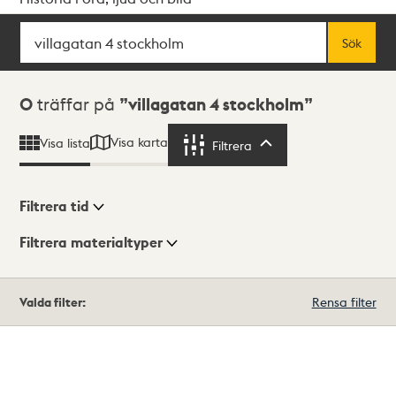
Sök
Fritextsök
Sök
Sökresultat
0
träffar på
villagatan 4 stockholm
Visa karta
Visa lista
Filtrera
Filtrera
Filtrera tid
Filtrera materialtyper
Visningsläge
Totalt
Valda filter:
Rensa filter
0
träffar
Lista
Karta