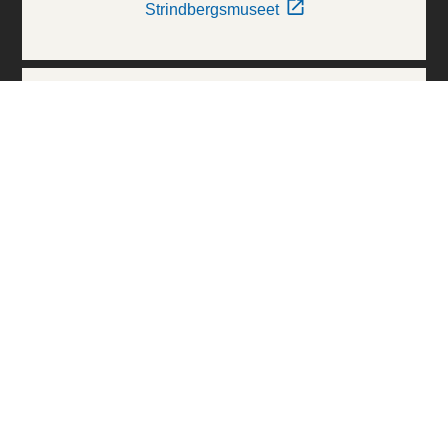
Strindbergsmuseet
Thielska Galleriet
Världskulturmuseerna