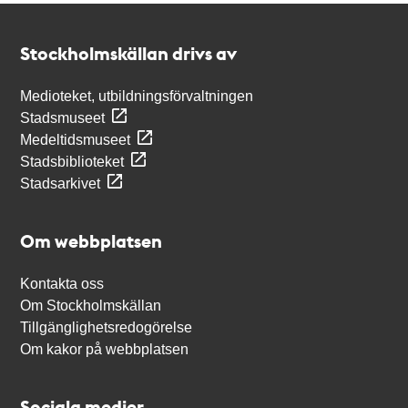
Kontakt
Stockholmskällan
Stockholmskällan drivs av
Medioteket, utbildningsförvaltningen
Stadsmuseet
Medeltidsmuseet
Stadsbiblioteket
Stadsarkivet
Om webbplatsen
Kontakta oss
Om Stockholmskällan
Tillgänglighetsredogörelse
Om kakor på webbplatsen
Sociala medier