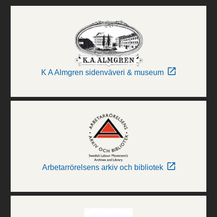
K A Almgren sidenväveri & museum
Arbetarrörelsens arkiv och bibliotek