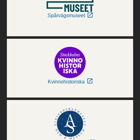
Spårvägsmuseet
Kvinnohistoriska