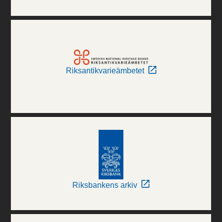
Riksantikvarieämbetet
Riksbankens arkiv