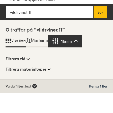
Sök
Fritextsök
Sök
Sökresultat
0
träffar på
vildsvinet 11
Visa karta
Visa lista
Filtrera
Filtrera
Filtrera tid
Filtrera materialtyper
Visningsläge
Totalt
Valda filter:
Text
Rensa filter
0
träffar
Lista
Karta