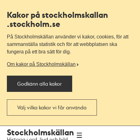
Kakor på stockholmskallan
.stockholm.se
På Stockholmskällan använder vi kakor, cookies, för att
sammanställa statistik och för att webbplatsen ska
fungera på ett bra sätt för dig.
Om kakor på Stockholmskällan
Godkänn alla kakor
Välj vilka kakor vi får använda
Till
Till
Stockholmskällan
navigationen
huvudinnehållet
Historia i ord, ljud och bild