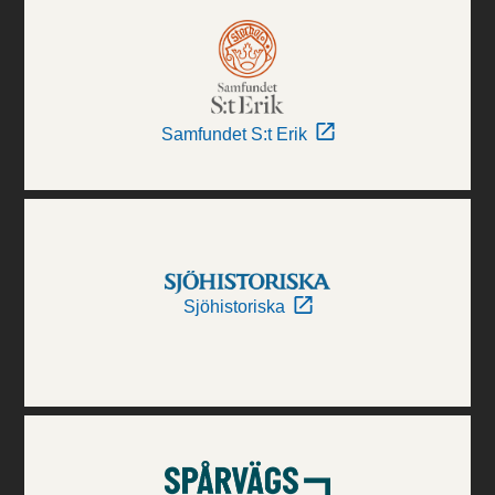
Samfundet S:t Erik
Sjöhistoriska