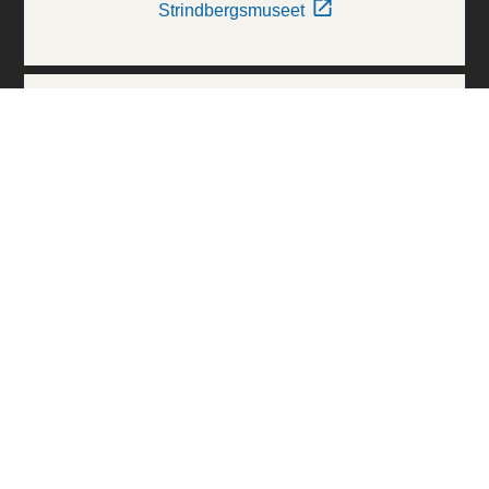
Strindbergsmuseet
Thielska Galleriet
Världskulturmuseerna