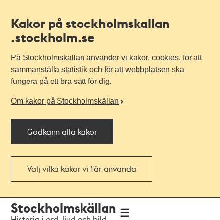
Kakor på stockholmskallan
.stockholm.se
På Stockholmskällan använder vi kakor, cookies, för att
sammanställa statistik och för att webbplatsen ska
fungera på ett bra sätt för dig.
Om kakor på Stockholmskällan
Godkänn alla kakor
Välj vilka kakor vi får använda
Till
Till
Stockholmskällan
navigationen
huvudinnehållet
Historia i ord, ljud och bild