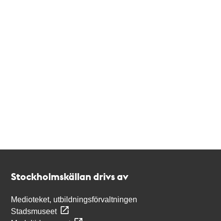
Kontakt
Stockholmskällan
Stockholmskällan drivs av
Medioteket, utbildningsförvaltningen
Stadsmuseet