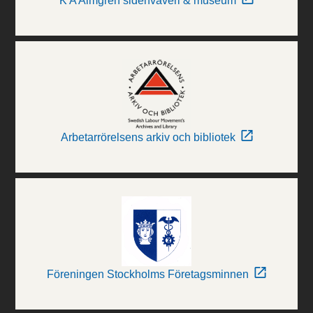
K A Almgren sidenväveri & museum
Arbetarrörelsens arkiv och bibliotek
Föreningen Stockholms Företagsminnen