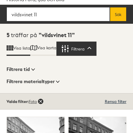
Sök
Fritextsök
Sök
Sökresultat
5
träffar på
vildsvinet 11
Visa karta
Visa lista
Filtrera
Filtrera
Filtrera tid
Filtrera materialtyper
Visningsläge
Totalt
Valda filter:
Foto
Rensa filter
5
träffar
Lista
Karta