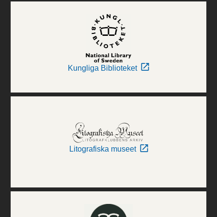
Kungliga Biblioteket
Litografiska museet