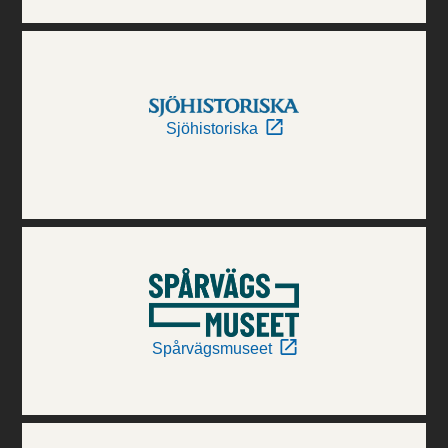
Sjöhistoriska
Spårvägsmuseet