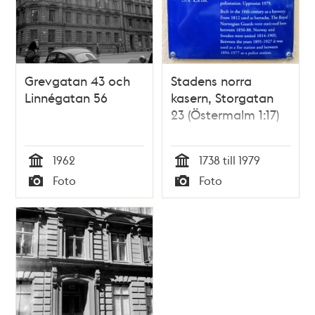
Grevgatan 43 och
Stadens norra
Linnégatan 56
kasern, Storgatan
23 (Östermalm 1:17)
1962
1738 till 1979
Tid
Tid
Foto
Foto
Typ
Typ