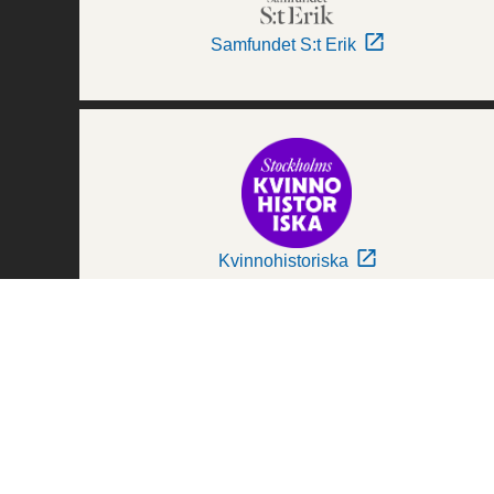
Samfundet S:t Erik
Kvinnohistoriska
Världskulturmuseerna