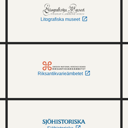
Litografiska museet
Riksantikvarieämbetet