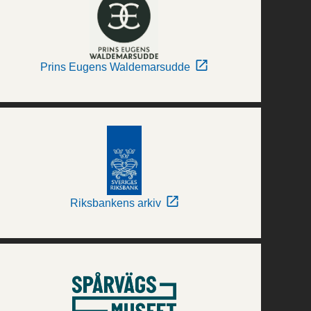
Prins Eugens Waldemarsudde
Riksbankens arkiv