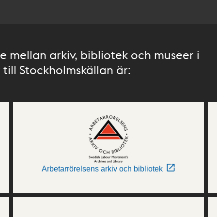
 mellan arkiv, bibliotek och museer i
till Stockholmskällan är:
Arbetarrörelsens arkiv och bibliotek