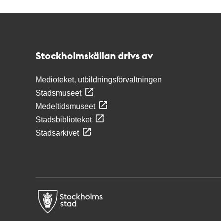
Kontakt
Stockholmskällan
Stockholmskällan drivs av
Medioteket, utbildningsförvaltningen
Stadsmuseet
Medeltidsmuseet
Stadsbiblioteket
Stadsarkivet