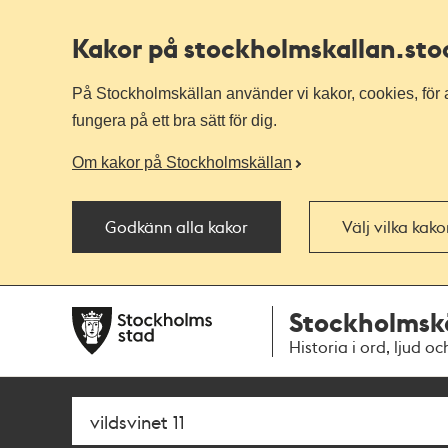
Kakor på stockholmskallan
.st
På Stockholmskällan använder vi kakor, cookies, för a
fungera på ett bra sätt för dig.
Om kakor på Stockholmskällan
Godkänn alla kakor
Välj vilka kak
Till
Till
Stockholmsk
navigationen
huvudinnehållet
Historia i ord, ljud oc
Sök
Fritextsök