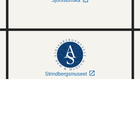
Sjöhistoriska
Strindbergsmuseet