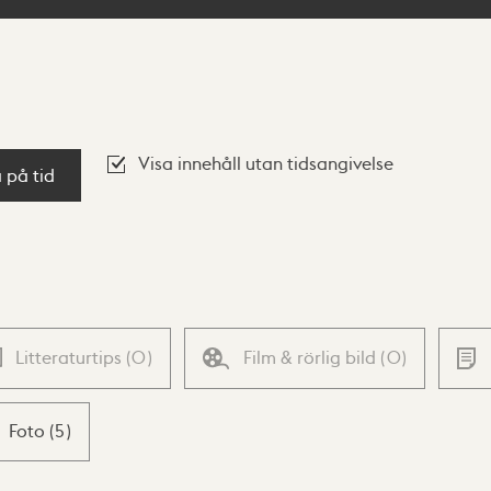
Visa innehåll utan tidsangivelse
a på tid
Litteraturtips
(
0
)
Film & rörlig bild
(
0
)
Foto
(
5
)