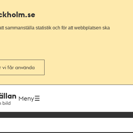
ockholm.se
tt sammanställa statistik och för att webbplatsen ska
or vi får använda
ällan
Meny
h bild