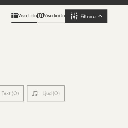
Visa karta
Visa lista
Filtrera
Filtrera
Text
(
0
)
Ljud
(
0
)