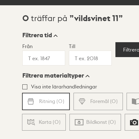
0
vildsvinet 11
träffar på
Sökresultat
Filtrera tid
Från
Till
Visningsläge
Filtrer
Filtrera materialtyper
Lista
Karta
Visa inte lärarhandledningar
Ritning
(
0
)
Föremål
(
0
)
Karta
(
0
)
Bildkonst
(
0
)