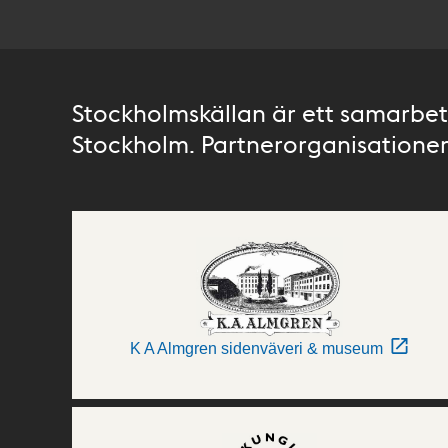
Stockholmskällan är ett samarbete
Stockholm. Partnerorganisationer 
K A Almgren sidenväveri & museum