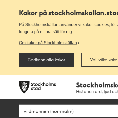
Kakor på stockholmskallan
.st
På Stockholmskällan använder vi kakor, cookies, för a
fungera på ett bra sätt för dig.
Om kakor på Stockholmskällan
Godkänn alla kakor
Välj vilka kak
Till
Till
Stockholmsk
navigationen
huvudinnehållet
Historia i ord, ljud oc
Sök
Fritextsök