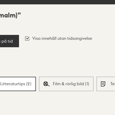
rmalm)
Visa innehåll utan tidsangivelse
a på tid
Litteraturtips
(
2
)
Film & rörlig bild
(
1
)
Te