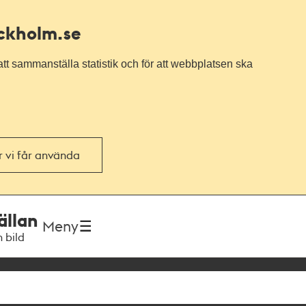
ockholm.se
tt sammanställa statistik och för att webbplatsen ska
or vi får använda
ällan
Meny
h bild