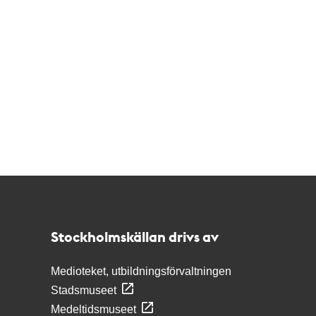
Kontakt
Stockholmskällan
Stockholmskällan drivs av
Medioteket, utbildningsförvaltningen
Stadsmuseet
Medeltidsmuseet