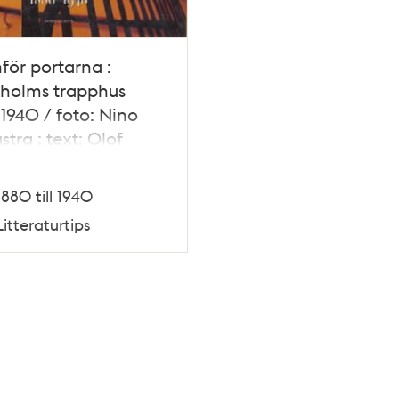
för portarna :
kholms trapphus
1940 / foto: Nino
tra ; text: Olof
 m.fl.
1880 till 1940
Litteraturtips