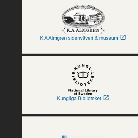
K A Almgren sidenväveri & museum
Kungliga Biblioteket