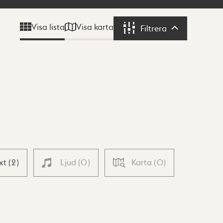
Visa karta
Visa lista
Filtrera
Filtrera
xt
(
2
)
Ljud
(
0
)
Karta
(
0
)