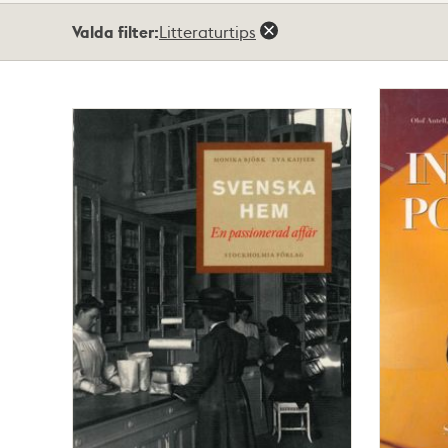
Totalt
Valda filter:
Litteraturtips
2
träffar