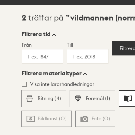
2
vildmannen (nor
träffar på
Sökresultat
Filtrera tid
Från
Till
Visningsläge
Filtrer
Filtrera materialtyper
Lista
Karta
Visa inte lärarhandledningar
Ritning
(
4
)
Föremål
(
1
)
Bildkonst
(
0
)
Foto
(
0
)