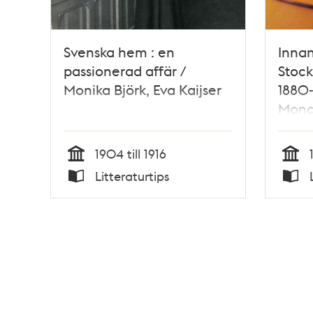
Svenska hem : en
Innan
passionerad affär /
Stoc
Monika Björk, Eva Kaijser
1880-
Monas
Antell
1904 till 1916
Tid
Tid
Litteraturtips
Typ
Typ