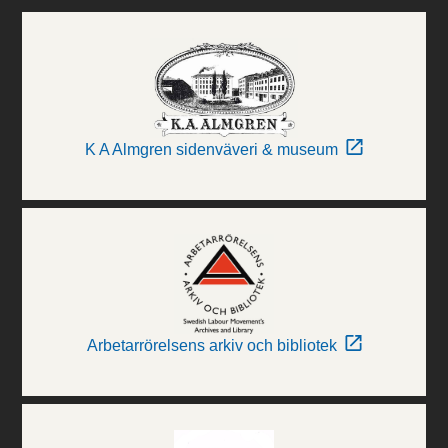
K A Almgren sidenväveri & museum
Arbetarrörelsens arkiv och bibliotek