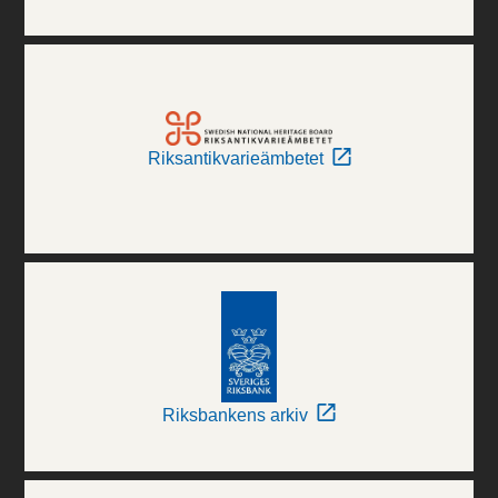
Riksantikvarieämbetet
Riksbankens arkiv