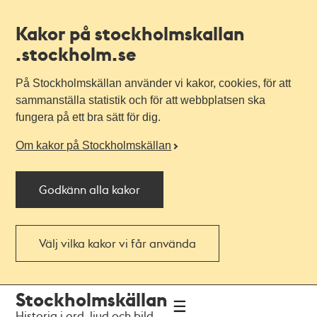
Kakor på stockholmskallan
.stockholm.se
På Stockholmskällan använder vi kakor, cookies, för att
sammanställa statistik och för att webbplatsen ska
fungera på ett bra sätt för dig.
Om kakor på Stockholmskällan
Godkänn alla kakor
Välj vilka kakor vi får använda
Till
Till
Stockholmskällan
navigationen
huvudinnehållet
Historia i ord, ljud och bild