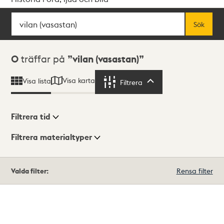
Sök
Fritextsök
Sök
Sökresultat
0
träffar på
vilan (vasastan)
Visa karta
Visa lista
Filtrera
Filtrera
Filtrera tid
Filtrera materialtyper
Visningsläge
Totalt
Valda filter:
Rensa filter
0
träffar
Lista
Karta