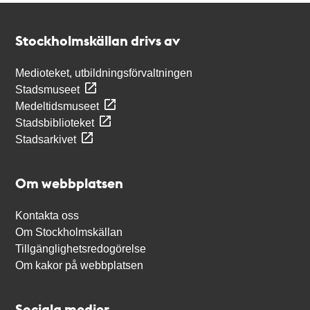
Kontakt
Stockholmskällan
Stockholmskällan drivs av
Medioteket, utbildningsförvaltningen
Stadsmuseet
Medeltidsmuseet
Stadsbiblioteket
Stadsarkivet
Om webbplatsen
Kontakta oss
Om Stockholmskällan
Tillgänglighetsredogörelse
Om kakor på webbplatsen
Sociala medier