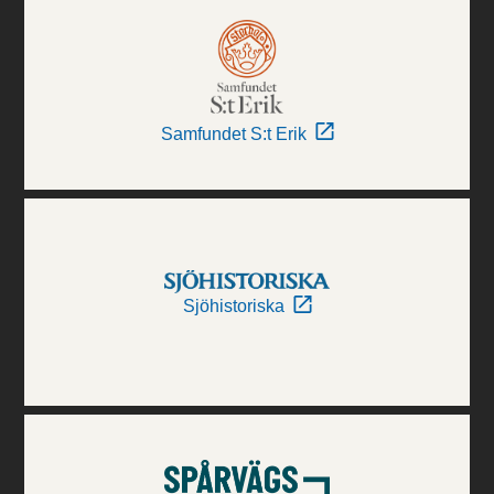
Samfundet S:t Erik
Sjöhistoriska