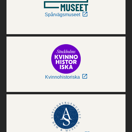
Spårvägsmuseet
Kvinnohistoriska