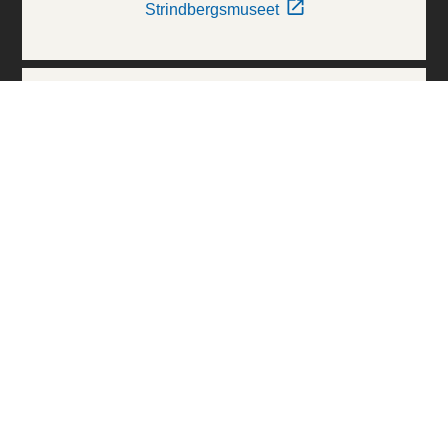
Strindbergsmuseet
Thielska Galleriet
Världskulturmuseerna