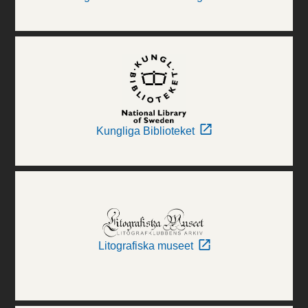
Kungliga Biblioteket
Litografiska museet