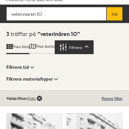
Sök
Fritextsök
Sök
Sökresultat
3
träffar på
veterinären 10
Visa karta
Visa lista
Filtrera
Filtrera
Filtrera tid
Filtrera materialtyper
Visningsläge
Totalt
Valda filter:
Foto
Rensa filter
3
träffar
Lista
Karta