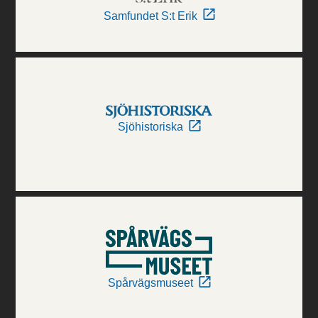
Samfundet S:t Erik
Sjöhistoriska
Spårvägsmuseet