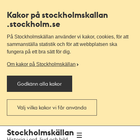
Kakor på stockholmskallan
.stockholm.se
På Stockholmskällan använder vi kakor, cookies, för att
sammanställa statistik och för att webbplatsen ska
fungera på ett bra sätt för dig.
Om kakor på Stockholmskällan
Godkänn alla kakor
Välj vilka kakor vi får använda
Till
Till
Stockholmskällan
navigationen
huvudinnehållet
Historia i ord, ljud och bild