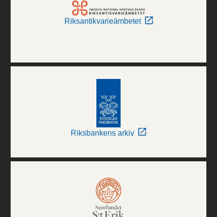
Riksantikvarieämbetet
Riksbankens arkiv