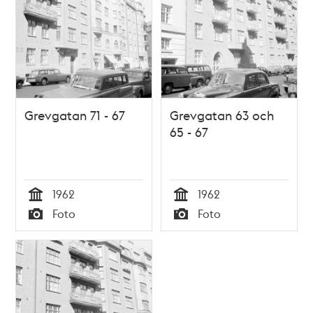
Grevgatan 71 - 67
Grevgatan 63 och
65 - 67
1962
1962
Tid
Tid
Foto
Foto
Typ
Typ