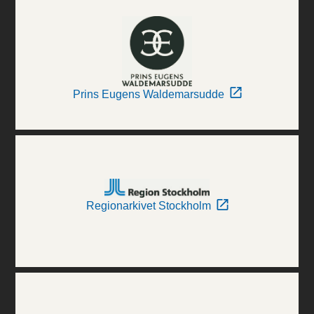
Prins Eugens Waldemarsudde
Regionarkivet Stockholm