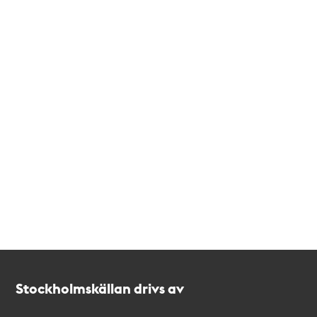
Kontakt
Stockholmskällan
Stockholmskällan drivs av