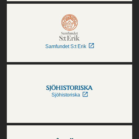
Samfundet S:t Erik
Sjöhistoriska