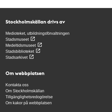
Kontakt
Stockholmskällan
Stockholmskällan drivs av
Medioteket, utbildningsförvaltningen
Stadsmuseet
Medeltidsmuseet
Stadsbiblioteket
Stadsarkivet
Om webbplatsen
Kontakta oss
Om Stockholmskällan
Tillgänglighetsredogörelse
Om kakor på webbplatsen