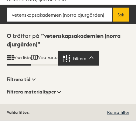
Sök
Fritextsök
Sök
Sökresultat
0
träffar på
vetenskapsakademien (norra
djurgården)
Visa karta
Visa lista
Filtrera
Filtrera
Filtrera tid
Filtrera materialtyper
Visningsläge
Totalt
Valda filter:
Rensa filter
0
träffar
Lista
Karta