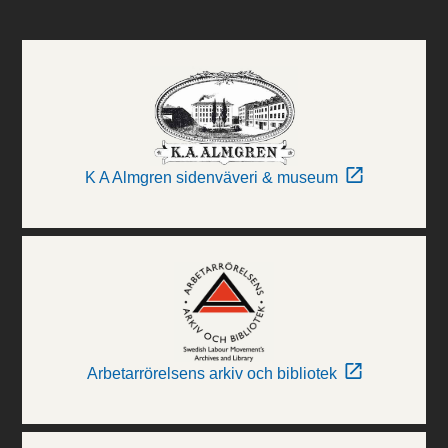
K A Almgren sidenväveri & museum
Arbetarrörelsens arkiv och bibliotek