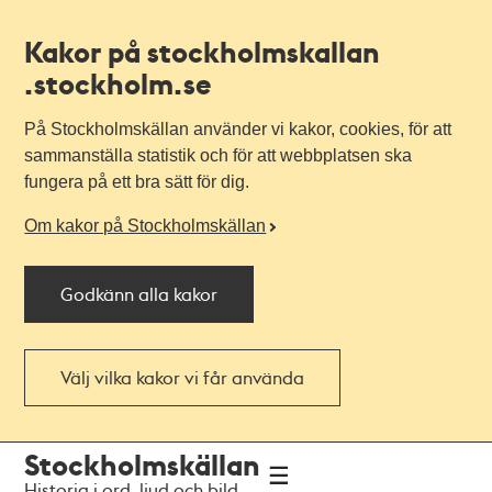
Kakor på stockholmskallan
.stockholm.se
På Stockholmskällan använder vi kakor, cookies, för att
sammanställa statistik och för att webbplatsen ska
fungera på ett bra sätt för dig.
Om kakor på Stockholmskällan
Godkänn alla kakor
Välj vilka kakor vi får använda
Till
Till
Stockholmskällan
navigationen
huvudinnehållet
Historia i ord, ljud och bild