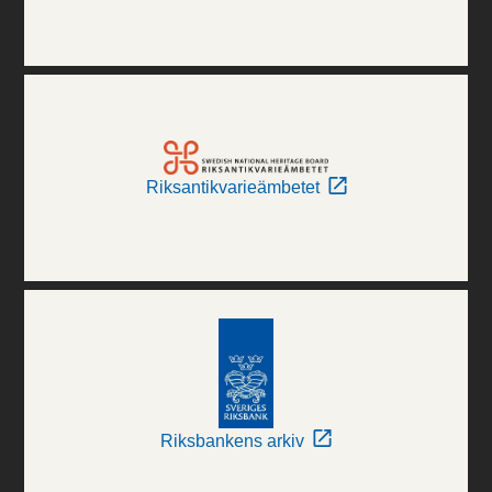
Riksantikvarieämbetet
Riksbankens arkiv