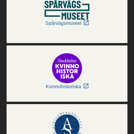
Spårvägsmuseet
Kvinnohistoriska