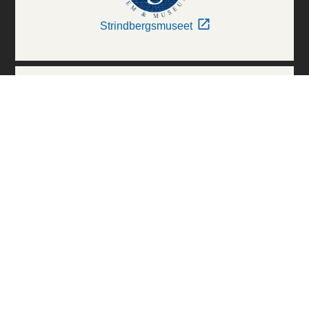
Strindbergsmuseet
Thielska Galleriet
Världskulturmuseerna