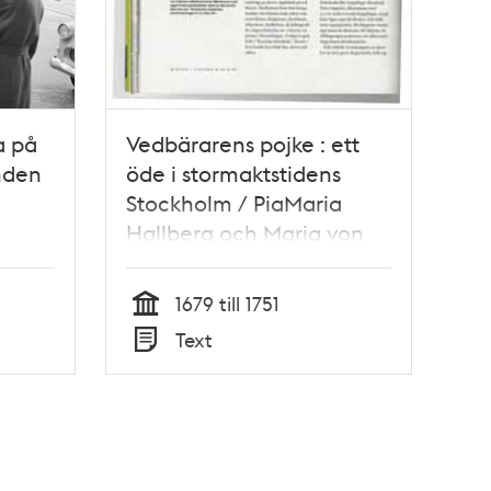
a på
Vedbärarens pojke : ett
nden
öde i stormaktstidens
Stockholm / PiaMaria
Hallberg och Maria von
Scheele
1679 till 1751
Tid
Text
Typ