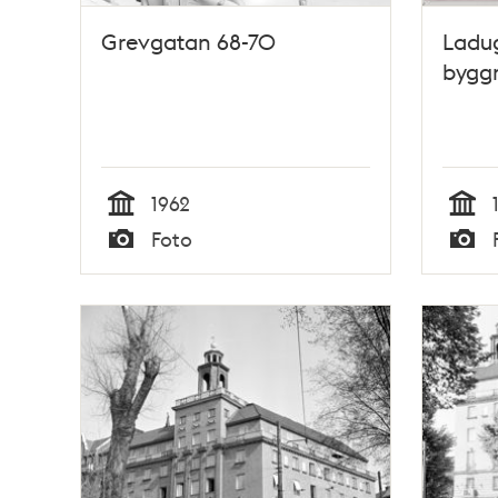
Grevgatan 68-70
Ladug
bygg
1962
Tid
Tid
Foto
Typ
Typ