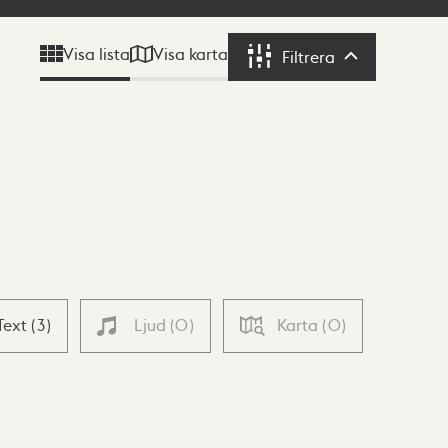
Visa karta
Visa lista
Filtrera
Filtrera
Text
(
3
)
Ljud
(
0
)
Karta
(
0
)