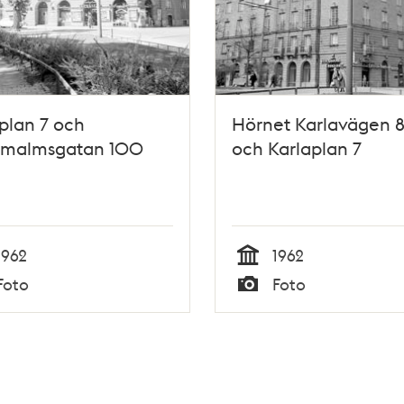
plan 7 och
Hörnet Karlavägen 87
rmalmsgatan 100
och Karlaplan 7
1962
1962
Tid
Foto
Foto
Typ