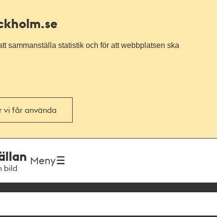
ockholm.se
tt sammanställa statistik och för att webbplatsen ska
or vi får använda
ällan
Meny
h bild