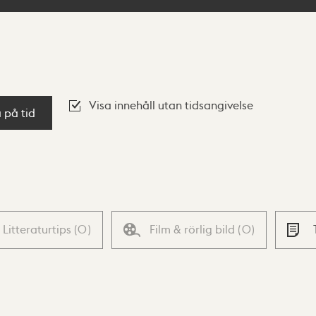
Visa innehåll utan tidsangivelse
a på tid
Litteraturtips
(
0
)
Film & rörlig bild
(
0
)