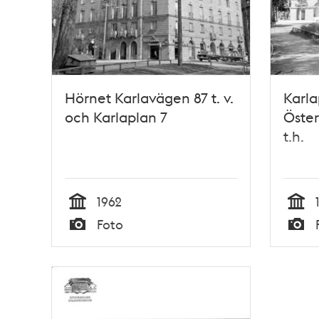
Hörnet Karlavägen 87 t. v.
Karla
och Karlaplan 7
Öste
t.h.
1962
Tid
Tid
Foto
Typ
Typ