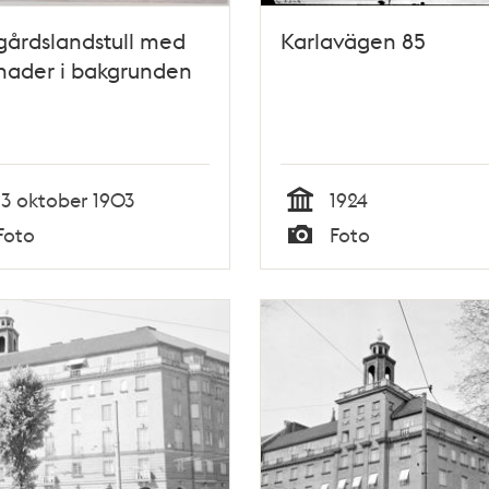
årdslandstull med
Karlavägen 85
nader i bakgrunden
13 oktober 1903
1924
Tid
Foto
Foto
Typ