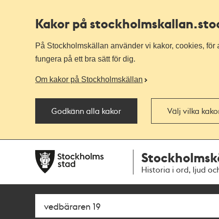
Kakor på stockholmskallan
.st
På Stockholmskällan använder vi kakor, cookies, för a
fungera på ett bra sätt för dig.
Om kakor på Stockholmskällan
Godkänn alla kakor
Välj vilka kak
Till
Till
Stockholmsk
navigationen
huvudinnehållet
Historia i ord, ljud oc
Sök
Fritextsök