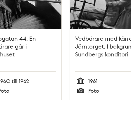
ogatan 44. En
Vedbärare med kärr
rare går i
Järntorget. I bakgru
huset
Sundbergs konditori
1960 till 1962
1961
Tid
Foto
Foto
Typ