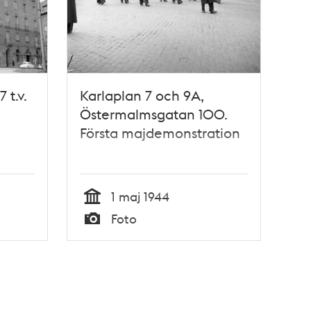
 t.v.
Karlaplan 7 och 9A,
Östermalmsgatan 100.
Första majdemonstration
1 maj 1944
Tid
Foto
Typ