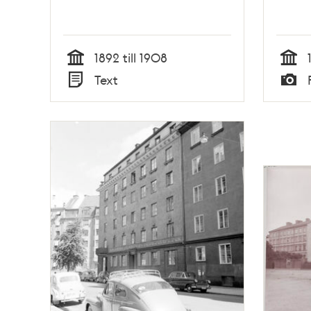
1892 till 1908
Tid
Tid
Text
Typ
Typ