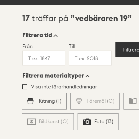
17
vedbäraren 19
träffar på
Sökresultat
Filtrera tid
Från
Till
Visningsläge
Filtrer
Filtrera materialtyper
Lista
Karta
Visa inte lärarhandledningar
Ritning
(
1
)
Föremål
(
0
)
Bildkonst
(
0
)
Foto
(
13
)