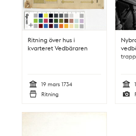
Ritning över hus i
Nybr
kvarteret Vedbäraren
vedbä
trapp
19 mars 1734
Tid
Tid
Ritning
Typ
Typ