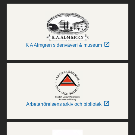
K A Almgren sidenväveri & museum
Arbetarrörelsens arkiv och bibliotek