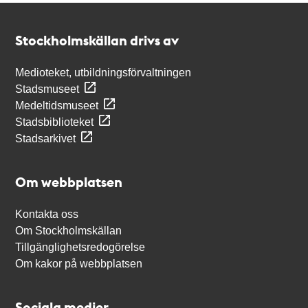
Kontakt
Stockholmskällan
Stockholmskällan drivs av
Medioteket, utbildningsförvaltningen
Stadsmuseet
Medeltidsmuseet
Stadsbiblioteket
Stadsarkivet
Om webbplatsen
Kontakta oss
Om Stockholmskällan
Tillgänglighetsredogörelse
Om kakor på webbplatsen
Sociala medier