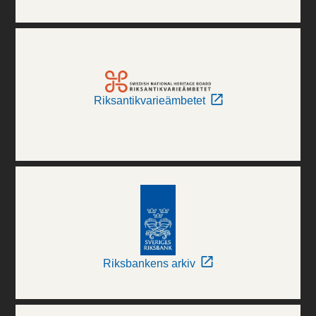
Riksantikvarieämbetet
Riksbankens arkiv