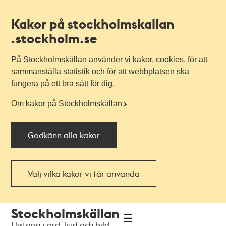
Kakor på stockholmskallan
.stockholm.se
På Stockholmskällan använder vi kakor, cookies, för att
sammanställa statistik och för att webbplatsen ska
fungera på ett bra sätt för dig.
Om kakor på Stockholmskällan
Godkänn alla kakor
Välj vilka kakor vi får använda
Till
Till
Stockholmskällan
navigationen
huvudinnehållet
Historia i ord, ljud och bild