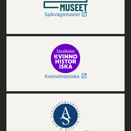
Spårvägsmuseet
Kvinnohistoriska