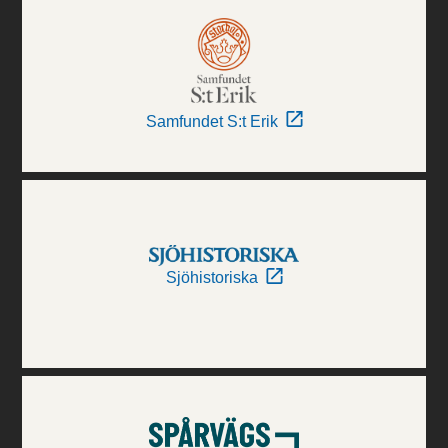
Samfundet S:t Erik
Sjöhistoriska