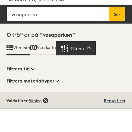
Sök
Fritextsök
Sök
Sökresultat
0
träffar på
vasaparken
Visa karta
Visa lista
Filtrera
Filtrera
Filtrera tid
Filtrera materialtyper
Visningsläge
Totalt
Valda filter:
Ritning
Rensa filter
0
träffar
Lista
Karta