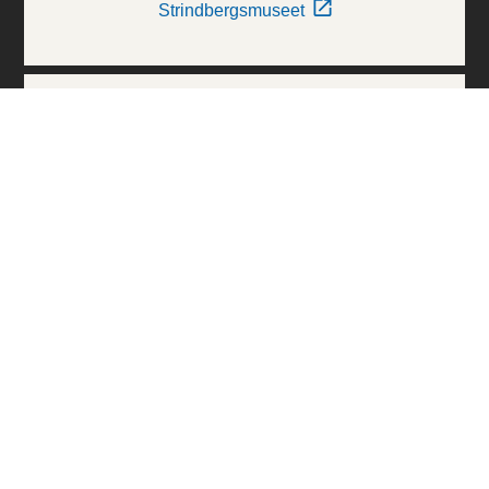
Strindbergsmuseet
Thielska Galleriet
Världskulturmuseerna