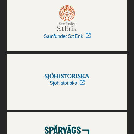
Samfundet S:t Erik
Sjöhistoriska