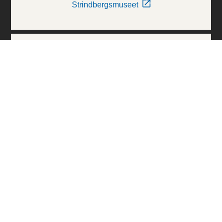
Strindbergsmuseet
Thielska Galleriet
Världskulturmuseerna