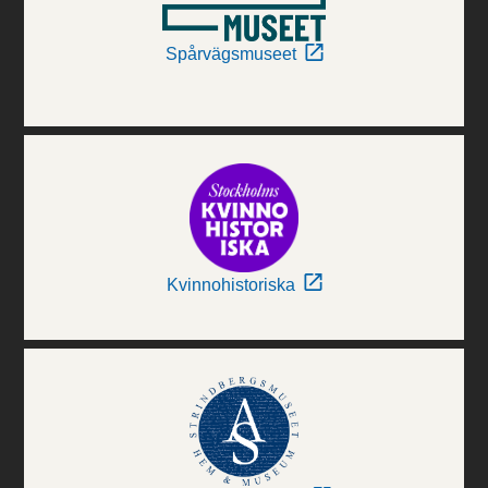
Spårvägsmuseet
Kvinnohistoriska