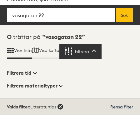
Sök
Fritextsök
Sök
Sökresultat
0
träffar på
vasagatan 22
Visa karta
Visa lista
Filtrera
Filtrera
Filtrera tid
Filtrera materialtyper
Visningsläge
Totalt
Valda filter:
Litteraturtips
Rensa filter
0
träffar
Lista
Karta