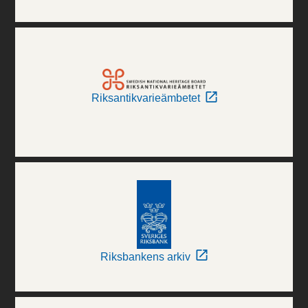
Riksantikvarieämbetet
Riksbankens arkiv