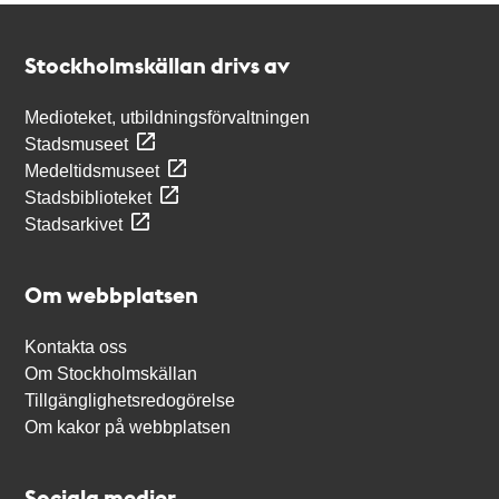
Kontakt
Stockholmskällan
Stockholmskällan drivs av
Medioteket, utbildningsförvaltningen
Stadsmuseet
Medeltidsmuseet
Stadsbiblioteket
Stadsarkivet
Om webbplatsen
Kontakta oss
Om Stockholmskällan
Tillgänglighetsredogörelse
Om kakor på webbplatsen
Sociala medier