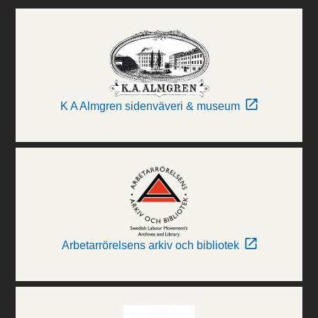
K A Almgren sidenväveri & museum
Arbetarrörelsens arkiv och bibliotek