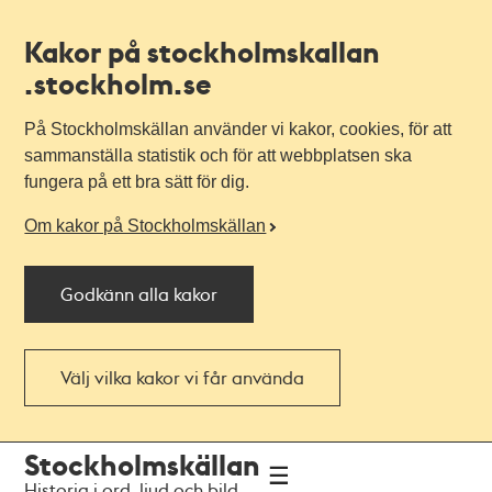
Kakor på stockholmskallan
.stockholm.se
På Stockholmskällan använder vi kakor, cookies, för att
sammanställa statistik och för att webbplatsen ska
fungera på ett bra sätt för dig.
Om kakor på Stockholmskällan
Godkänn alla kakor
Välj vilka kakor vi får använda
Till
Till
Stockholmskällan
navigationen
huvudinnehållet
Historia i ord, ljud och bild