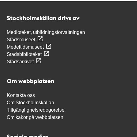
Kontakt
Stockholmskällan
Stockholmskällan drivs av
Medioteket, utbildningsförvaltningen
Stadsmuseet
Medeltidsmuseet
Stadsbiblioteket
Stadsarkivet
Om webbplatsen
Kontakta oss
Om Stockholmskällan
Tillgänglighetsredogörelse
Om kakor på webbplatsen
Sociala medier