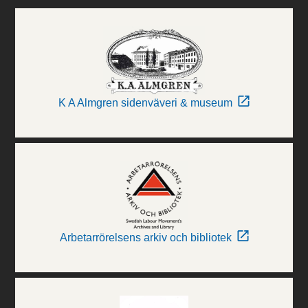
K A Almgren sidenväveri & museum
Arbetarrörelsens arkiv och bibliotek