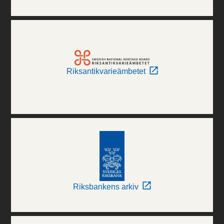
Riksantikvarieämbetet
Riksbankens arkiv