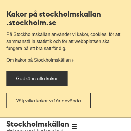
Kakor på stockholmskallan
.stockholm.se
På Stockholmskällan använder vi kakor, cookies, för att
sammanställa statistik och för att webbplatsen ska
fungera på ett bra sätt för dig.
Om kakor på Stockholmskällan
Godkänn alla kakor
Välj vilka kakor vi får använda
Till
Till
Stockholmskällan
navigationen
huvudinnehållet
Historia i ord, ljud och bild