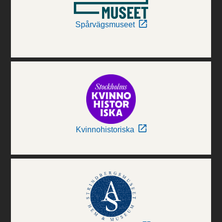
Spårvägsmuseet
Kvinnohistoriska