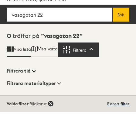
Sök
Fritextsök
Sök
Sökresultat
0
träffar på
vasagatan 22
Visa karta
Visa lista
Filtrera
Filtrera
Filtrera tid
Filtrera materialtyper
Visningsläge
Totalt
Valda filter:
Bildkonst
Rensa filter
0
träffar
Lista
Karta