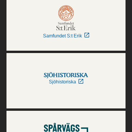
Samfundet S:t Erik
Sjöhistoriska