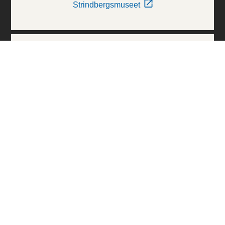
Strindbergsmuseet
Thielska Galleriet
Världskulturmuseerna