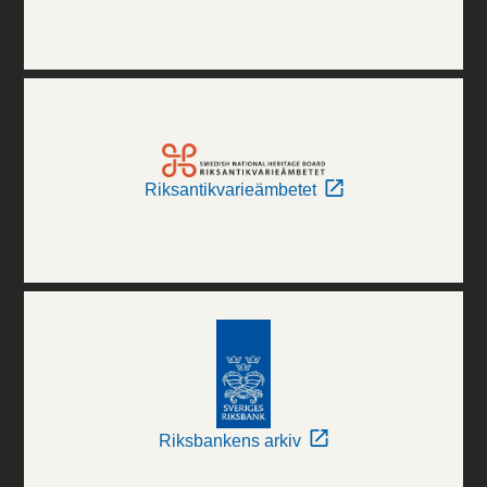
Riksantikvarieämbetet
Riksbankens arkiv