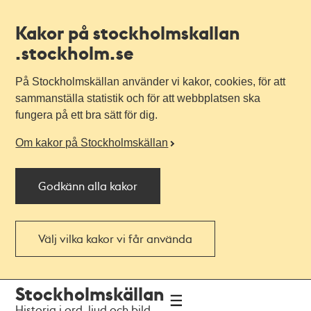
Kakor på stockholmskallan
.stockholm.se
På Stockholmskällan använder vi kakor, cookies, för att
sammanställa statistik och för att webbplatsen ska
fungera på ett bra sätt för dig.
Om kakor på Stockholmskällan
Godkänn alla kakor
Välj vilka kakor vi får använda
Till
Till
Stockholmskällan
navigationen
huvudinnehållet
Historia i ord, ljud och bild