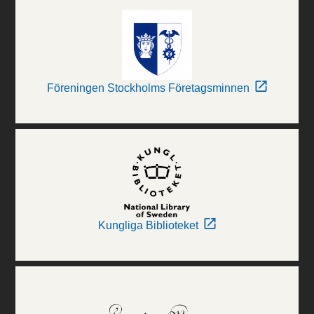
Föreningen Stockholms Företagsminnen
Kungliga Biblioteket