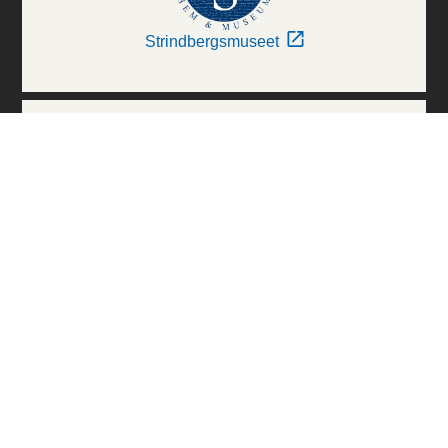
Strindbergsmuseet
Thielska Galleriet
Världskulturmuseerna