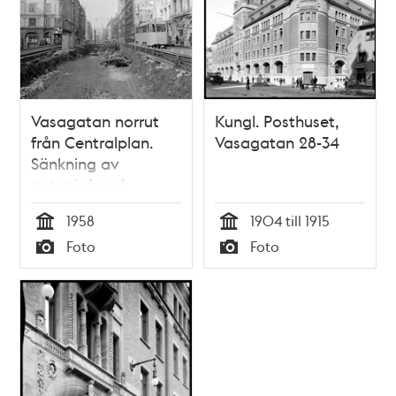
Vasagatan norrut
Kungl. Posthuset,
från Centralplan.
Vasagatan 28-34
Sänkning av
gatunivån på
Vasagatan. LO-
1958
1904 till 1915
borgen i fonden
Tid
Tid
Foto
Foto
Typ
Typ