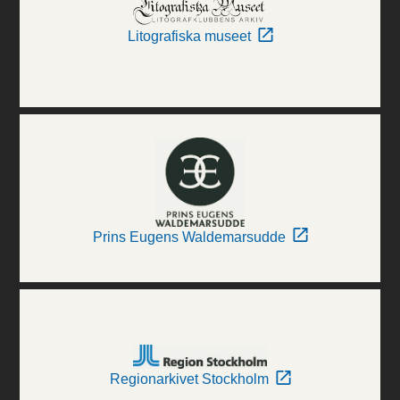
Litografiska museet
Prins Eugens Waldemarsudde
Regionarkivet Stockholm