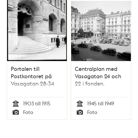
Portalen till
Centralplan med
Postkontoret på
Vasagatan 24 och
Vasagatan 28-34
22 i fonden.
1903 till 1915
1945 till 1949
Tid
Tid
Foto
Foto
Typ
Typ