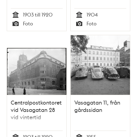
1903 till 1920
1904
Tid
Tid
Foto
Foto
Typ
Typ
Centralpostkontoret
Vasagatan 11, från
vid Vasagatan 28
gårdssidan
vid vintertid
1903 till 1920
1955