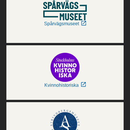
Spårvägsmuseet
Kvinnohistoriska