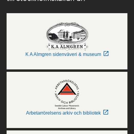
K A Almgren sidenväveri & museum
Arbetarrörelsens arkiv och bibliotek