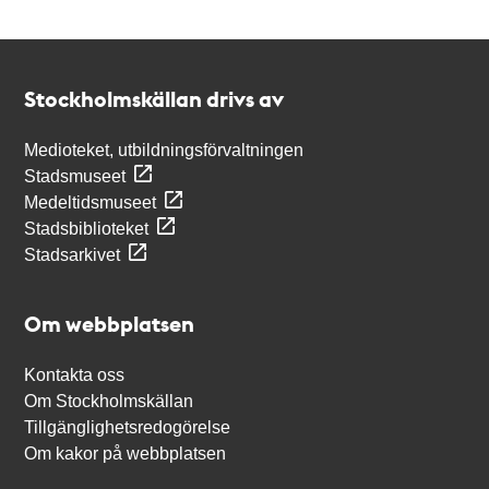
Kontakt
Stockholmskällan
Stockholmskällan drivs av
Medioteket, utbildningsförvaltningen
Stadsmuseet
Medeltidsmuseet
Stadsbiblioteket
Stadsarkivet
Om webbplatsen
Kontakta oss
Om Stockholmskällan
Tillgänglighetsredogörelse
Om kakor på webbplatsen