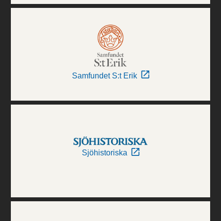
Samfundet S:t Erik
Sjöhistoriska