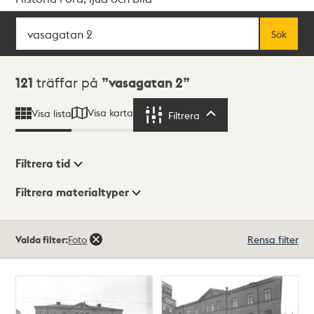
Sök
Fritextsök
Sök
Sökresultat
121
träffar på
vasagatan 2
Visa karta
Visa lista
Filtrera
Filtrera
Filtrera tid
Filtrera materialtyper
Visningsläge
Totalt
Valda filter:
Foto
Rensa filter
121
träffar
Lista
Karta