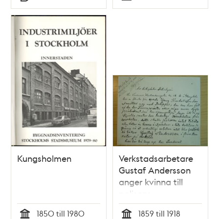
Typ
Typ
Kungsholmen
Verkstadsarbetare
Gustaf Andersson
anger kvinna till
polisens
prostitutionsavdelning
1850 till 1980
1859 till 1918