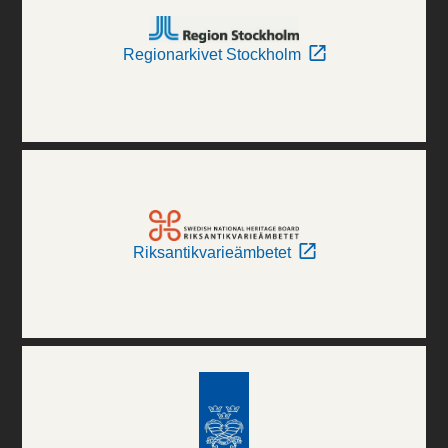
Regionarkivet Stockholm
Riksantikvarieämbetet