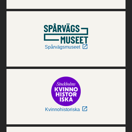
Spårvägsmuseet
Kvinnohistoriska