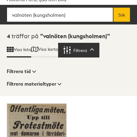
Sök
Fritextsök
Sök
Sökresultat
4
träffar på
valnöten (kungsholmen)
Visa karta
Visa lista
Filtrera
Filtrera
Filtrera tid
Filtrera materialtyper
Visningsläge
Totalt
4
träffar
Lista
Karta