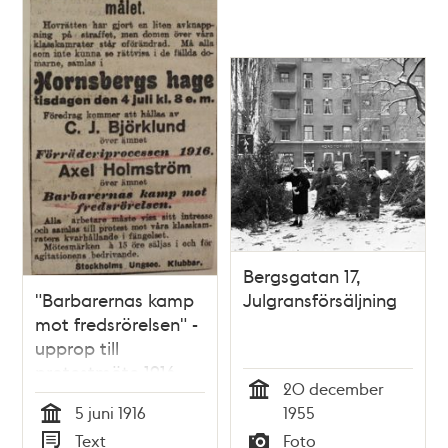
Bergsgatan 17,
"Barbarernas kamp
Julgransförsäljning
mot fredsrörelsen" -
upprop till
protestmöte 1916
20 december
Tid
5 juni 1916
1955
Tid
Text
Foto