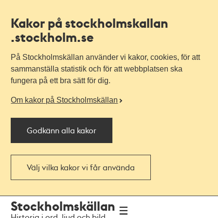
Kakor på stockholmskallan
.stockholm.se
På Stockholmskällan använder vi kakor, cookies, för att
sammanställa statistik och för att webbplatsen ska
fungera på ett bra sätt för dig.
Om kakor på Stockholmskällan
Godkänn alla kakor
Välj vilka kakor vi får använda
Till
Till
Stockholmskällan
navigationen
huvudinnehållet
Historia i ord, ljud och bild