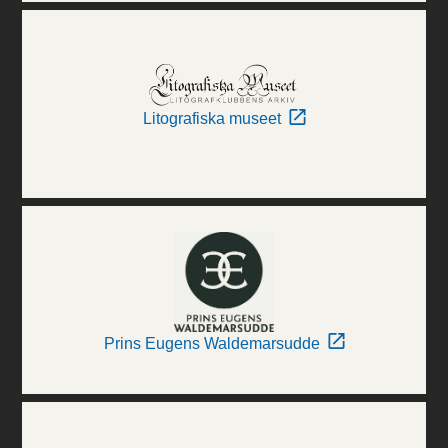
Litografiska museet
Prins Eugens Waldemarsudde