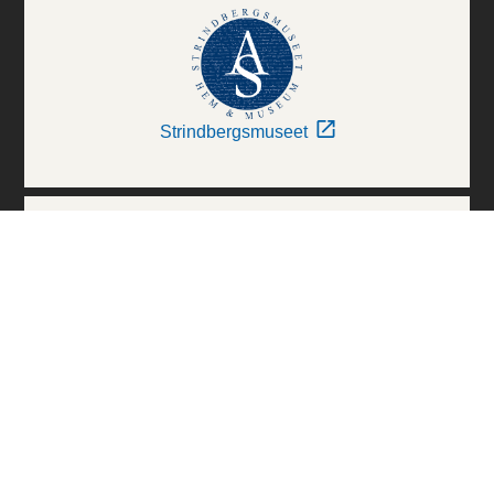
Strindbergsmuseet
Thielska Galleriet