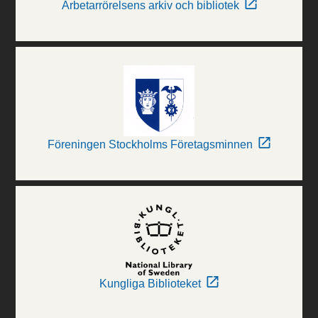
Arbetarrörelsens arkiv och bibliotek
Föreningen Stockholms Företagsminnen
Kungliga Biblioteket