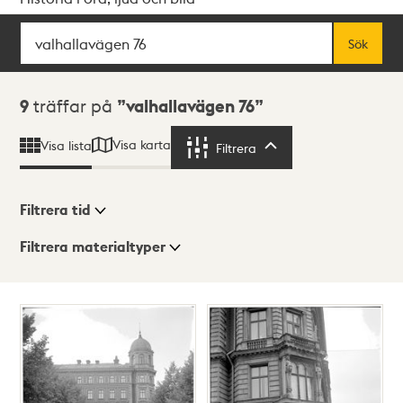
Sök
Fritextsök
Sök
Sökresultat
9
träffar på
valhallavägen 76
Visa karta
Visa lista
Filtrera
Filtrera
Filtrera tid
Filtrera materialtyper
Visningsläge
Totalt
9
träffar
Lista
Karta