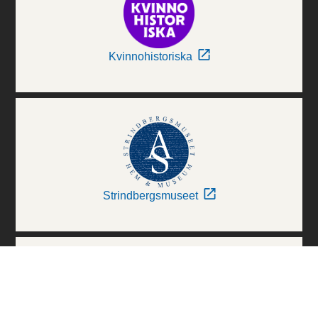
Kvinnohistoriska
Strindbergsmuseet