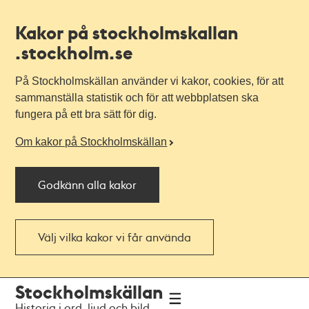
Kakor på stockholmskallan
.stockholm.se
På Stockholmskällan använder vi kakor, cookies, för att
sammanställa statistik och för att webbplatsen ska
fungera på ett bra sätt för dig.
Om kakor på Stockholmskällan
Godkänn alla kakor
Välj vilka kakor vi får använda
Till
Till
Stockholmskällan
navigationen
huvudinnehållet
Historia i ord, ljud och bild