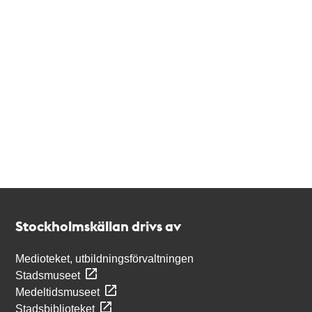
Kontakt
Stockholmskällan
Stockholmskällan drivs av
Medioteket, utbildningsförvaltningen
Stadsmuseet
Medeltidsmuseet
Stadsbiblioteket