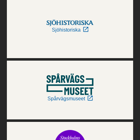
Sjöhistoriska
Spårvägsmuseet