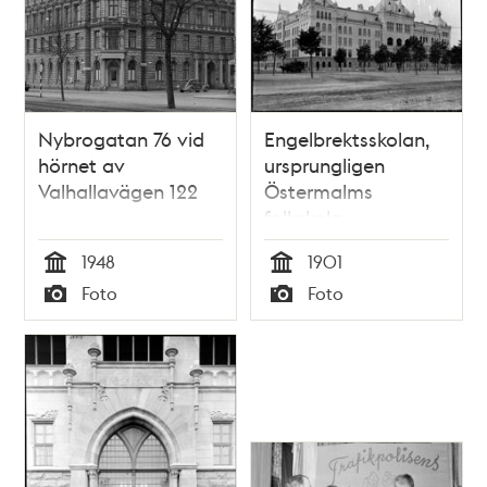
Nybrogatan 76 vid
Engelbrektsskolan,
hörnet av
ursprungligen
Valhallavägen 122
Östermalms
folkskola,
Valhallavägen
1948
1901
Tid
Tid
Foto
Foto
Typ
Typ