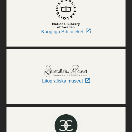
Kungliga Biblioteket
Litografiska museet