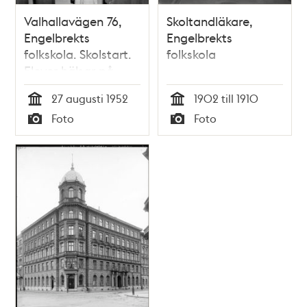
Valhallavägen 76,
Skoltandläkare,
Engelbrekts
Engelbrekts
folkskola. Skolstart.
folkskola
Elever hälsar på
fröken framme vid
27 augusti 1952
1902 till 1910
svarta tavlan
Tid
Tid
Foto
Foto
Typ
Typ