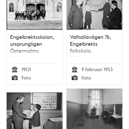
Engelbrektsskolan,
Valhallavägen 76,
ursprungligen
Engelbrekts
Östermalms
folkskola.
folkskola,
Trafikpolisens
Valhallavägen
Kasperteater om
1901
9 februari 1953
trafiksäkerhet
Tid
Tid
Foto
Foto
Typ
Typ