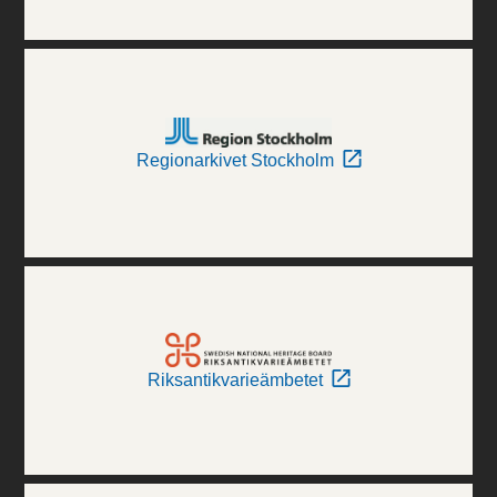
Regionarkivet Stockholm
Riksantikvarieämbetet