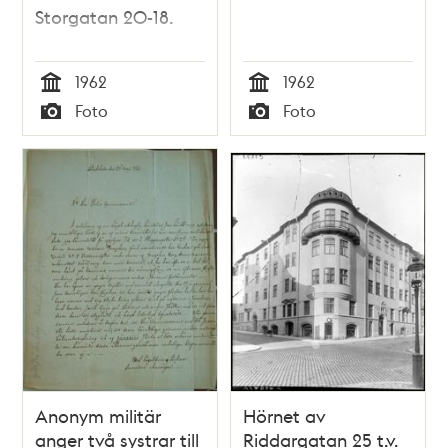
Storgatan 20-18.
1962
1962
Tid
Tid
Foto
Foto
Typ
Typ
Anonym militär
Hörnet av
anger två systrar till
Riddargatan 25 t.v.