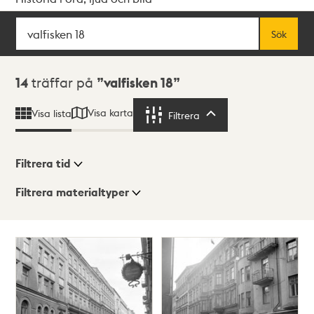
Sök
Fritextsök
Sök
Sökresultat
14
träffar på
valfisken 18
Visa karta
Visa lista
Filtrera
Filtrera
Filtrera tid
Filtrera materialtyper
Visningsläge
Totalt
14
träffar
Lista
Karta