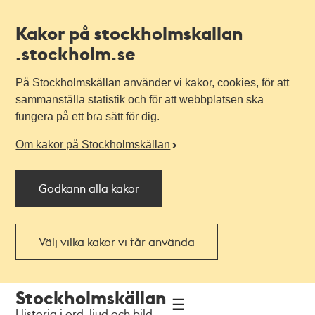
Kakor på stockholmskallan
.stockholm.se
På Stockholmskällan använder vi kakor, cookies, för att
sammanställa statistik och för att webbplatsen ska
fungera på ett bra sätt för dig.
Om kakor på Stockholmskällan
Godkänn alla kakor
Välj vilka kakor vi får använda
Till
Till
Stockholmskällan
navigationen
huvudinnehållet
Historia i ord, ljud och bild