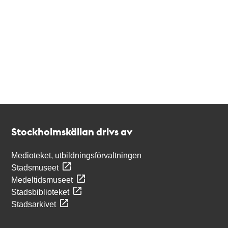
Kontakt
Stockholmskällan
Stockholmskällan drivs av
Medioteket, utbildningsförvaltningen
Stadsmuseet
Medeltidsmuseet
Stadsbiblioteket
Stadsarkivet