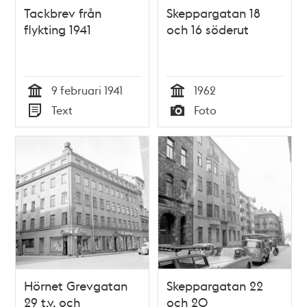
Tackbrev från
Skeppargatan 18
flykting 1941
och 16 söderut
9 februari 1941
1962
Tid
Tid
Text
Foto
Typ
Typ
Hörnet Grevgatan
Skeppargatan 22
29 t.v. och
och 20