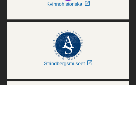
Kvinnohistoriska
Strindbergsmuseet
Thielska Galleriet