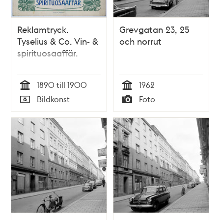
Reklamtryck.
Grevgatan 23, 25
Tyselius & Co. Vin- &
och norrut
spirituosaaffär.
1890 till 1900
1962
Tid
Tid
Bildkonst
Foto
Typ
Typ