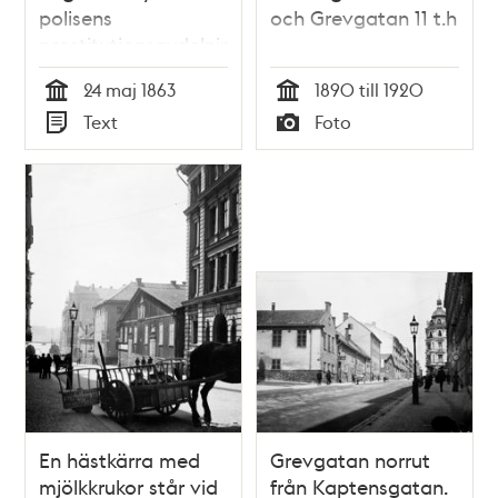
polisens
och Grevgatan 11 t.h
prostitutionsavdelning
24 maj 1863
1890 till 1920
Tid
Tid
Text
Foto
Typ
Typ
En hästkärra med
Grevgatan norrut
mjölkkrukor står vid
från Kaptensgatan.