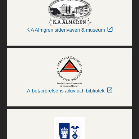
K A Almgren sidenväveri & museum
Arbetarrörelsens arkiv och bibliotek