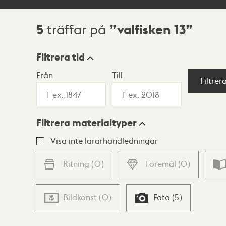
5
valfisken 13
träffar på
Sökresultat
Filtrera tid
Från
Till
Visningsläge
Filtrer
Filtrera materialtyper
Lista
Karta
Visa inte lärarhandledningar
Ritning
(
0
)
Föremål
(
0
)
Bildkonst
(
0
)
Foto
(
5
)