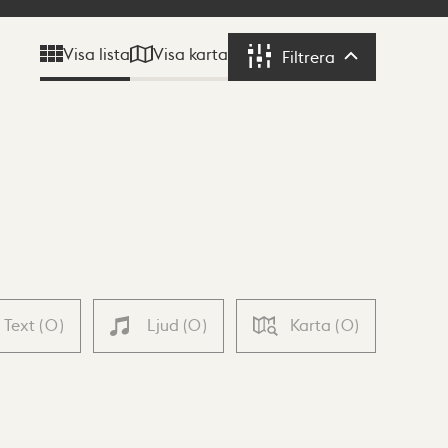
Visa karta
Visa lista
Filtrera
Filtrera
Text
(
0
)
Ljud
(
0
)
Karta
(
0
)