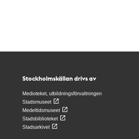
Kontakt
Stockholmskällan
Stockholmskällan drivs av
Medioteket, utbildningsförvaltningen
Stadsmuseet
Medeltidsmuseet
Stadsbiblioteket
Stadsarkivet