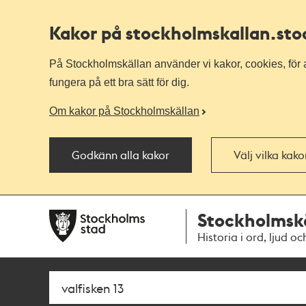
Kakor på stockholmskallan
.st
På Stockholmskällan använder vi kakor, cookies, för a
fungera på ett bra sätt för dig.
Om kakor på Stockholmskällan
Godkänn alla kakor
Välj vilka kak
Till
Till
Stockholmsk
navigationen
huvudinnehållet
Historia i ord, ljud oc
Sök
Fritextsök