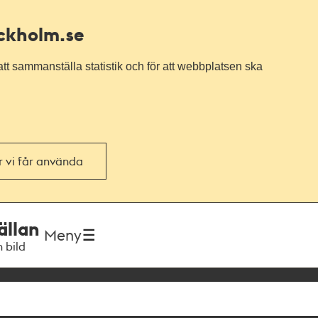
ockholm.se
tt sammanställa statistik och för att webbplatsen ska
or vi får använda
ällan
Meny
h bild