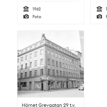
1962
Tid
Tid
Foto
Typ
Typ
Hörnet Grevgatan 29 t.v.