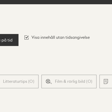
Visa innehåll utan tidsangivelse
a på tid
Litteraturtips
(
0
)
Film & rörlig bild
(
0
)