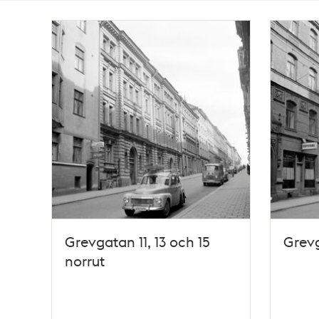
Totalt
5
träffar
Grevgatan 11, 13 och 15
Grevg
norrut