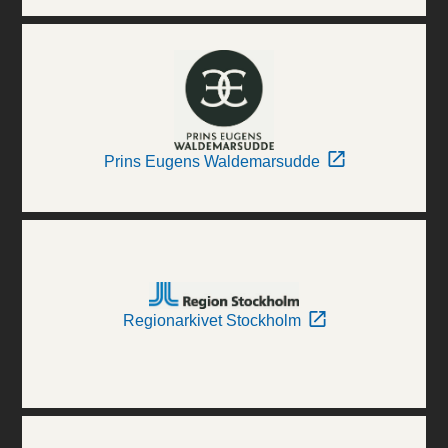
Prins Eugens Waldemarsudde
Regionarkivet Stockholm