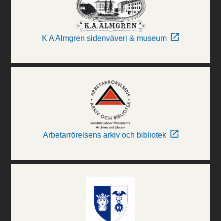
K A Almgren sidenväveri & museum
Arbetarrörelsens arkiv och bibliotek