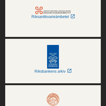
Riksantikvarieämbetet
Riksbankens arkiv