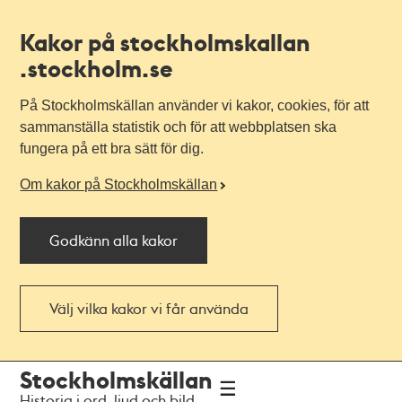
Kakor på stockholmskallan
.stockholm.se
På Stockholmskällan använder vi kakor, cookies, för att
sammanställa statistik och för att webbplatsen ska
fungera på ett bra sätt för dig.
Om kakor på Stockholmskällan
Godkänn alla kakor
Välj vilka kakor vi får använda
Till
Till
Stockholmskällan
navigationen
huvudinnehållet
Historia i ord, ljud och bild