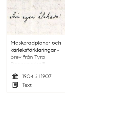
Maskeradplaner och
kärleksförklaringar -
brev från Tyra
Degermark till
Anton Nyström
1904 till 1907
Tid
Text
Typ