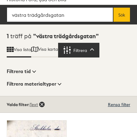
Sök
Fritextsök
Sök
Sökresultat
1
träff på
västra trädgårdsgatan
Visa karta
Visa lista
Filtrera
Filtrera
Filtrera tid
Filtrera materialtyper
Visningsläge
Totalt
Valda filter:
Text
Rensa filter
1
träffar
Lista
Karta