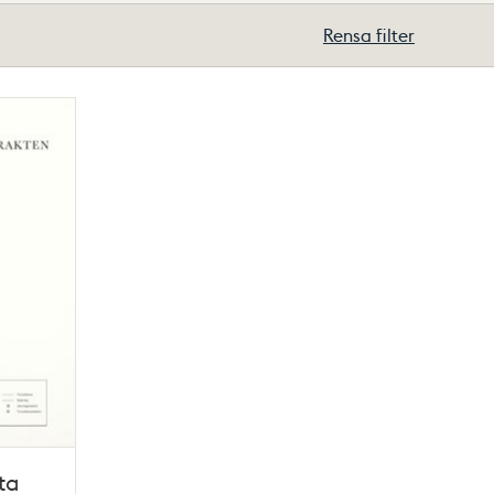
Rensa filter
ta