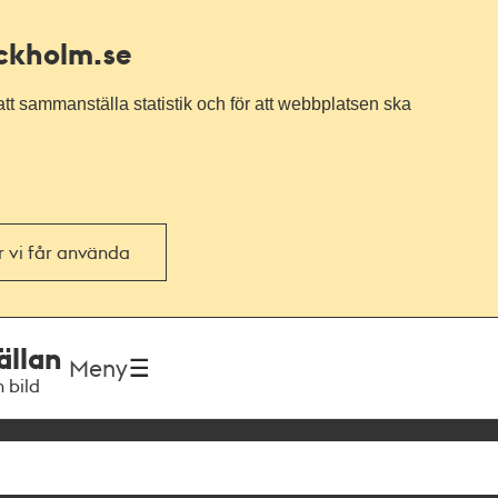
ockholm.se
tt sammanställa statistik och för att webbplatsen ska
or vi får använda
ällan
Meny
h bild