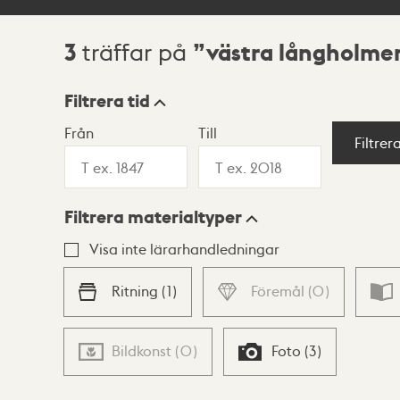
3
västra långholme
träffar på
Sökresultat
Filtrera tid
Från
Till
Visningsläge
Filtrer
Filtrera materialtyper
Lista
Karta
Visa inte lärarhandledningar
Ritning
(
1
)
Föremål
(
0
)
Bildkonst
(
0
)
Foto
(
3
)