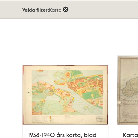
Totalt
Valda filter:
Karta
3
träffar
1938-1940 års karta, blad
Kart