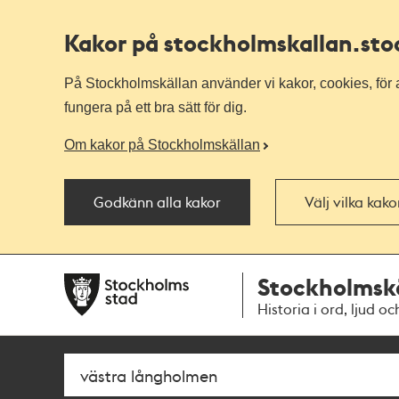
Kakor på stockholmskallan
.st
På Stockholmskällan använder vi kakor, cookies, för a
fungera på ett bra sätt för dig.
Om kakor på Stockholmskällan
Godkänn alla kakor
Välj vilka kak
Till
Till
Stockholmsk
navigationen
huvudinnehållet
Historia i ord, ljud oc
Sök
Fritextsök