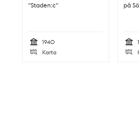
"Staden:c"
på S
1940
Tid
Tid
Karta
Typ
Typ