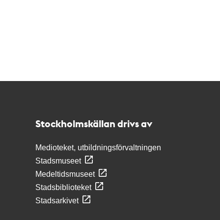
Kontakt
Stockholmskällan
Stockholmskällan drivs av
Medioteket, utbildningsförvaltningen
Stadsmuseet
Medeltidsmuseet
Stadsbiblioteket
Stadsarkivet