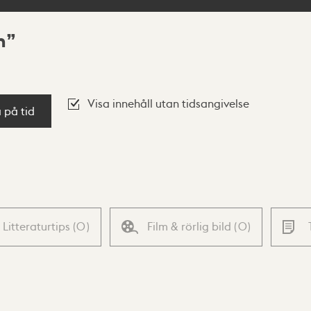
n
Visa innehåll utan tidsangivelse
a på tid
Litteraturtips
(
0
)
Film & rörlig bild
(
0
)