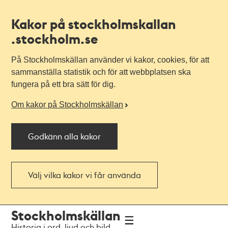
Kakor på stockholmskallan
.stockholm.se
På Stockholmskällan använder vi kakor, cookies, för att
sammanställa statistik och för att webbplatsen ska
fungera på ett bra sätt för dig.
Om kakor på Stockholmskällan
Godkänn alla kakor
Välj vilka kakor vi får använda
Till
Till
Stockholmskällan
navigationen
huvudinnehållet
Historia i ord, ljud och bild