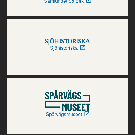
Samfundet S:t Erik
Sjöhistoriska
Spårvägsmuseet