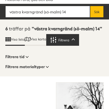
Sök
Fritextsök
Sök
Sökresultat
6
träffar på
västra kvarngränd (sö-malm) 14
Visa karta
Visa lista
Filtrera
Filtrera
Filtrera tid
Filtrera materialtyper
Visningsläge
Totalt
6
träffar
Lista
Karta