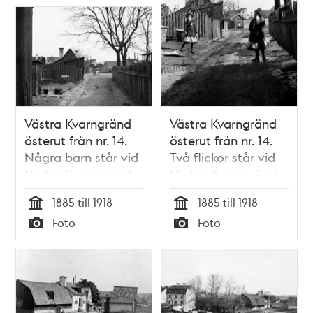
Västra Kvarngränd
Västra Kvarngränd
österut från nr. 14.
österut från nr. 14.
Några barn står vid
Två flickor står vid
Västra Kvarngränd
Västra Kvarngränd
10. Nuv. kv.
10. Nuv. kv.
1885 till 1918
1885 till 1918
Kvadraten ung. vid
Kvadraten ung. vid
Tid
Tid
Foto
Foto
Allhelgonagatan
Allhelgonagatan,
Typ
Typ
norr om
Älvsborgsgatan