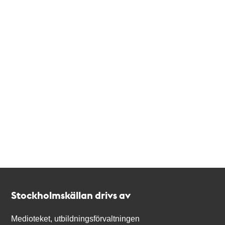
Kontakt
Stockholmskällan
Stockholmskällan drivs av
Medioteket, utbildningsförvaltningen