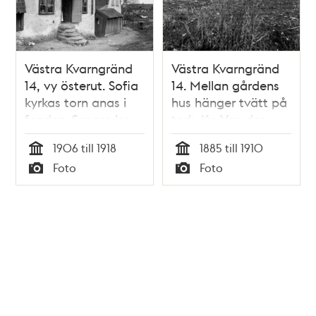
Västra Kvarngränd
Västra Kvarngränd
14, vy österut. Sofia
14. Mellan gårdens
kyrkas torn anas i
hus hänger tvätt på
fonden. Senare kv.
tork. Kv. Van der
Milen, nuv. västra
Huff uppgick i kv.
1906 till 1918
1885 till 1910
delen av kv.
Milen 1885. Nuv. kv.
Tid
Tid
Foto
Foto
Kvadraten norr om
Kvadraten ung. vid
Typ
Typ
Allhelgonagatan
Allhelgonagatan
(tidigare
Gotlandsgatan)