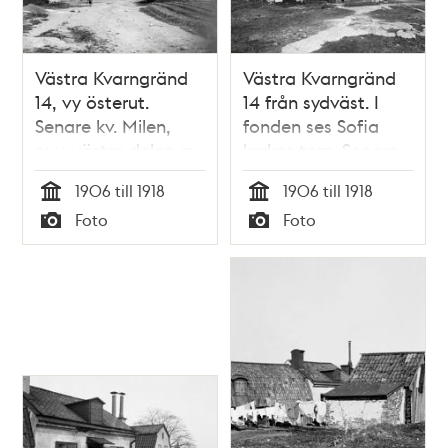
Västra Kvarngränd
Västra Kvarngränd
14, vy österut.
14 från sydväst. I
Senare kv. Milen,
fonden ses Sofia
nuv. västra delen av
kyrkas torn. Senare
kv. Kvadraten norr
kv. Milen, nuv. västra
1906 till 1918
1906 till 1918
om
delen av kv.
Tid
Tid
Foto
Foto
Allhelgonagatan.
Kvadraten norr om
Typ
Typ
Odlingsland till
Allhelgonagatan
höger i bilden