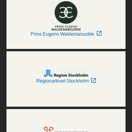
Prins Eugens Waldemarsudde
Regionarkivet Stockholm