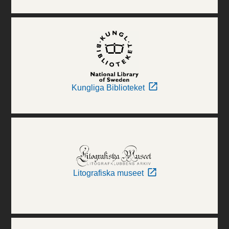
Kungliga Biblioteket
Litografiska museet