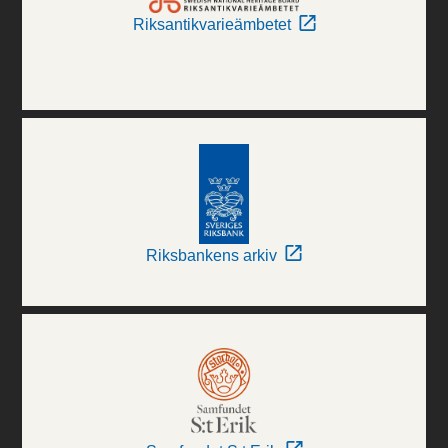
Riksantikvarieämbetet
Riksbankens arkiv