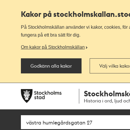
Kakor på stockholmskallan
.st
På Stockholmskällan använder vi kakor, cookies, för a
fungera på ett bra sätt för dig.
Om kakor på Stockholmskällan
Godkänn alla kakor
Välj vilka kak
Till
Till
Stockholmsk
navigationen
huvudinnehållet
Historia i ord, ljud oc
Sök
Fritextsök