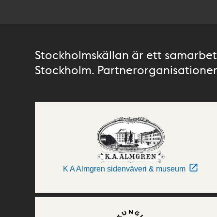
Stockholmskällan är ett samarbete
Stockholm. Partnerorganisationer 
K A Almgren sidenväveri & museum