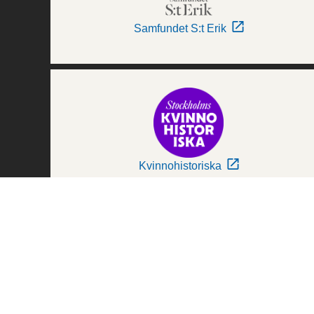
Samfundet S:t Erik
Kvinnohistoriska
Världskulturmuseerna