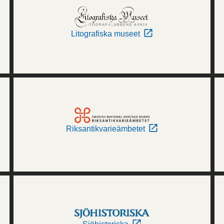
Litografiska museet
Riksantikvarieämbetet