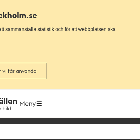
ockholm.se
tt sammanställa statistik och för att webbplatsen ska
or vi får använda
ällan
Meny
h bild