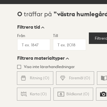
0
västra humlegår
träffar på
Sökresultat
Filtrera tid
Från
Till
Visningsläge
Filtrer
Filtrera materialtyper
Lista
Karta
Visa inte lärarhandledningar
Ritning
(
0
)
Föremål
(
0
)
Karta
(
0
)
Bildkonst
(
0
)