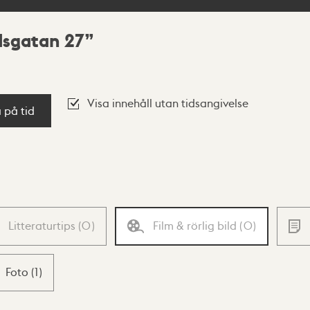
dsgatan 27
Visa innehåll utan tidsangivelse
a på tid
Litteraturtips
(
0
)
Film & rörlig bild
(
0
)
Foto
(
1
)