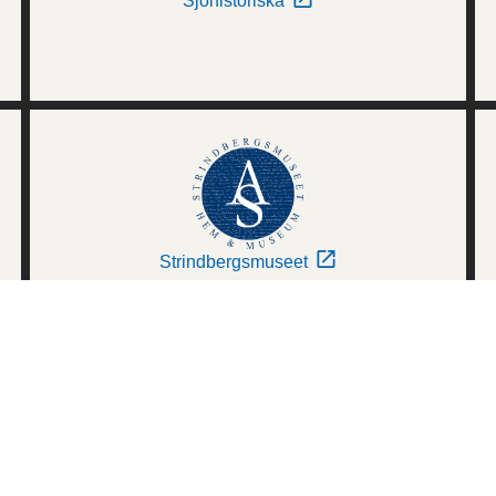
Sjöhistoriska
Strindbergsmuseet