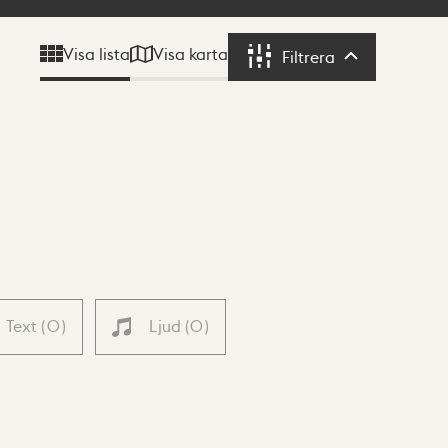
Visa karta
Visa lista
Filtrera
Filtrera
Text
(
0
)
Ljud
(
0
)