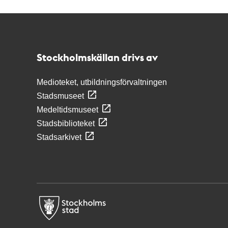
Kontakt
Stockholmskällan
Stockholmskällan drivs av
Medioteket, utbildningsförvaltningen
Stadsmuseet
Medeltidsmuseet
Stadsbiblioteket
Stadsarkivet