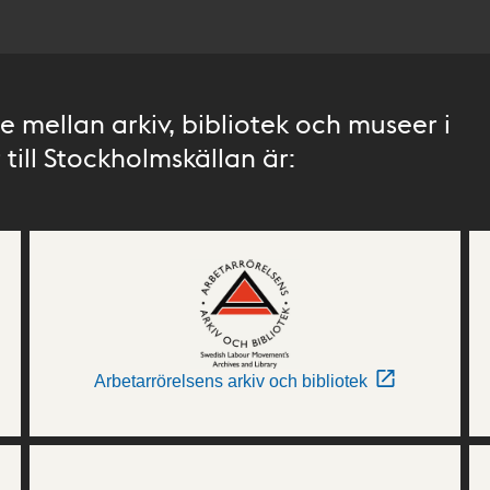
 mellan arkiv, bibliotek och museer i
till Stockholmskällan är:
Arbetarrörelsens arkiv och bibliotek