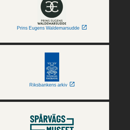
Prins Eugens Waldemarsudde
Riksbankens arkiv