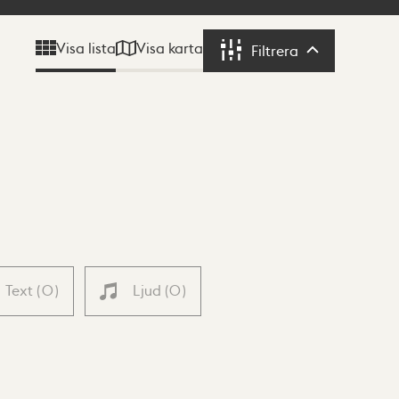
Visa karta
Visa lista
Filtrera
Filtrera
Text
(
0
)
Ljud
(
0
)