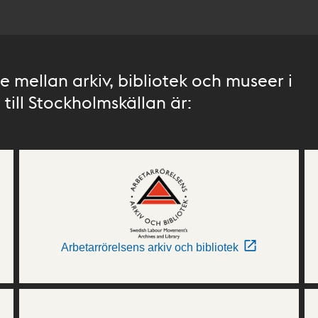
 mellan arkiv, bibliotek och museer i
till Stockholmskällan är:
Arbetarrörelsens arkiv och bibliotek