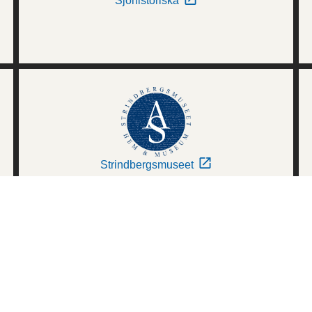
Sjöhistoriska
Strindbergsmuseet