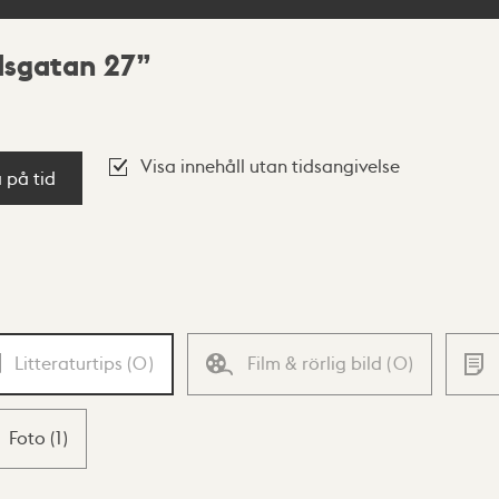
dsgatan 27
Visa innehåll utan tidsangivelse
a på tid
Litteraturtips
(
0
)
Film & rörlig bild
(
0
)
Foto
(
1
)