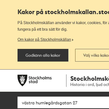
Kakor på stockholmskallan
.st
På Stockholmskällan använder vi kakor, cookies, för a
fungera på ett bra sätt för dig.
Om kakor på Stockholmskällan
Godkänn alla kakor
Välj vilka kak
Till
Till
Stockholmsk
navigationen
huvudinnehållet
Historia i ord, ljud oc
Sök
Fritextsök