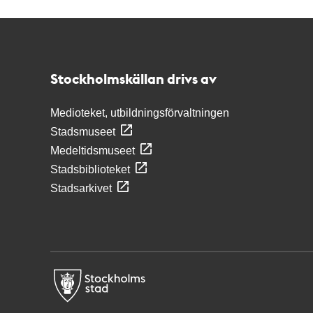
Kontakt
Stockholmskällan
Stockholmskällan drivs av
Medioteket, utbildningsförvaltningen
Stadsmuseet
Medeltidsmuseet
Stadsbiblioteket
Stadsarkivet