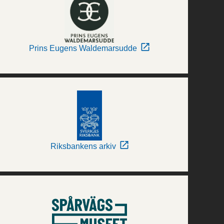
Prins Eugens Waldemarsudde
Riksbankens arkiv