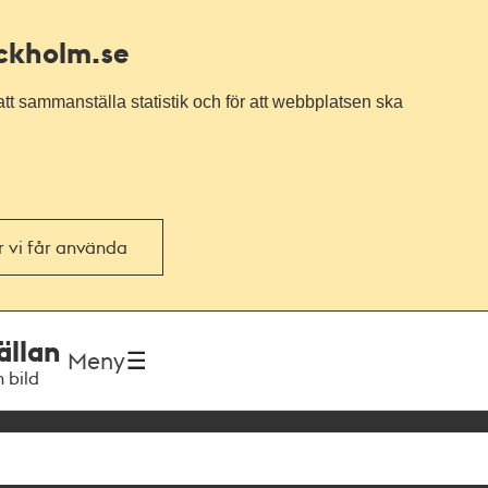
ockholm.se
tt sammanställa statistik och för att webbplatsen ska
or vi får använda
ällan
Meny
h bild