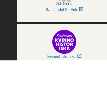
Samfundet S:t Erik
Kvinnohistoriska
Världskulturmuseerna