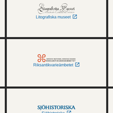
Litografiska museet
Riksantikvarieämbetet