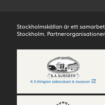
Stockholmskällan är ett samarbete
Stockholm. Partnerorganisationer 
K A Almgren sidenväveri & museum