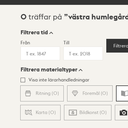
0
västra humlegår
träffar på
Sökresultat
Filtrera tid
Från
Till
Visningsläge
Filtrer
Filtrera materialtyper
Lista
Karta
Visa inte lärarhandledningar
Ritning
(
0
)
Föremål
(
0
)
Karta
(
0
)
Bildkonst
(
0
)