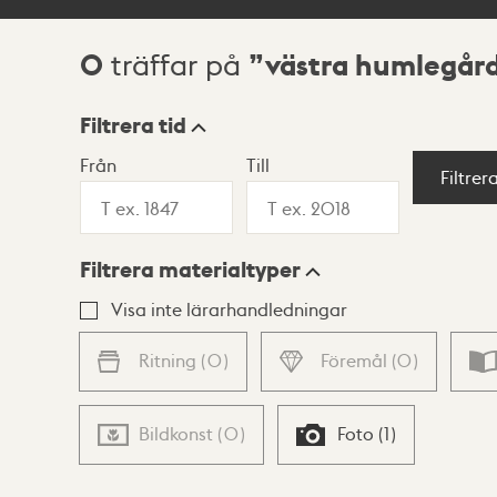
0
västra humlegår
träffar på
Sökresultat
Filtrera tid
Från
Till
Visningsläge
Filtrer
Filtrera materialtyper
Lista
Karta
Visa inte lärarhandledningar
Ritning
(
0
)
Föremål
(
0
)
Bildkonst
(
0
)
Foto
(
1
)