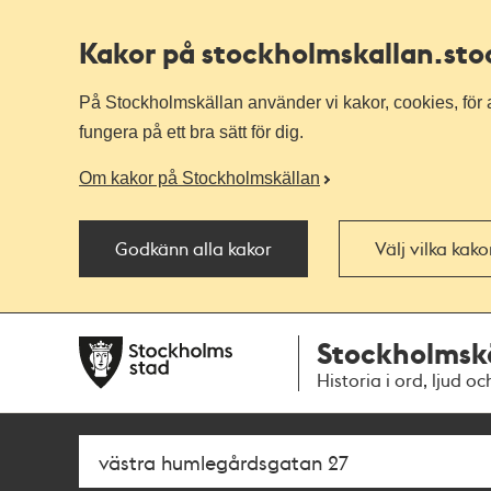
Kakor på stockholmskallan
.st
På Stockholmskällan använder vi kakor, cookies, för a
fungera på ett bra sätt för dig.
Om kakor på Stockholmskällan
Godkänn alla kakor
Välj vilka kak
Till
Till
Stockholmsk
navigationen
huvudinnehållet
Historia i ord, ljud oc
Sök
Fritextsök