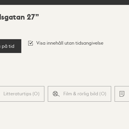
dsgatan 27
Visa innehåll utan tidsangivelse
a på tid
Litteraturtips
(
0
)
Film & rörlig bild
(
0
)