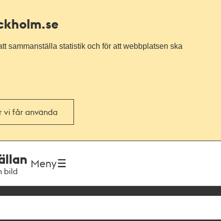
ockholm.se
tt sammanställa statistik och för att webbplatsen ska
or vi får använda
ällan
Meny
h bild