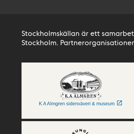
Stockholmskällan är ett samarbete
Stockholm. Partnerorganisationer 
K A Almgren sidenväveri & museum