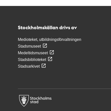
Kontakt
Stockholmskällan
Stockholmskällan drivs av
Medioteket, utbildningsförvaltningen
Stadsmuseet
Medeltidsmuseet
Stadsbiblioteket
Stadsarkivet