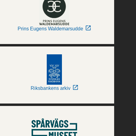
Prins Eugens Waldemarsudde
Riksbankens arkiv