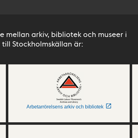
 mellan arkiv, bibliotek och museer i
till Stockholmskällan är:
Arbetarrörelsens arkiv och bibliotek