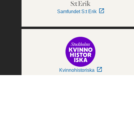
Samfundet S:t Erik
Kvinnohistoriska
Världskulturmuseerna