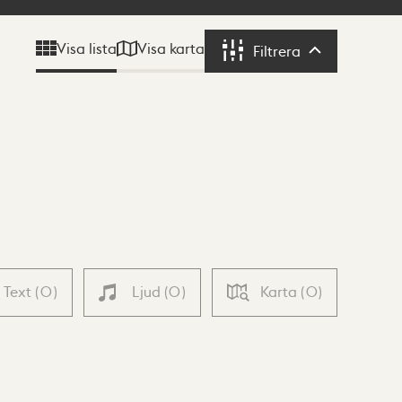
Visa karta
Visa lista
Filtrera
Filtrera
Text
(
0
)
Ljud
(
0
)
Karta
(
0
)