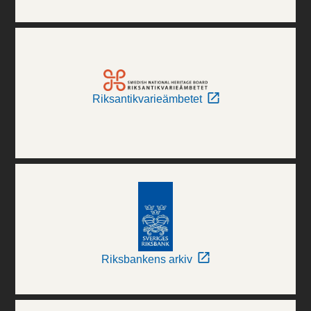
Riksantikvarieämbetet
Riksbankens arkiv