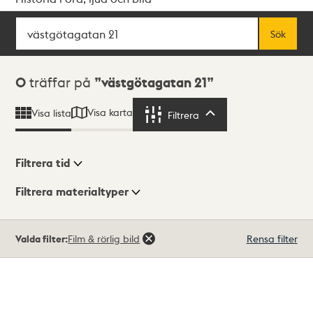
Sök
Fritextsök
Sök
Sökresultat
0
träffar på
västgötagatan 21
Visa karta
Visa lista
Filtrera
Filtrera
Filtrera tid
Filtrera materialtyper
Visningsläge
Totalt
Valda filter:
Film & rörlig bild
Rensa filter
0
träffar
Lista
Karta