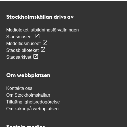
Kontakt
Stockholmskällan
Stockholmskällan drivs av
Medioteket, utbildningsförvaltningen
Stadsmuseet
Medeltidsmuseet
Stadsbiblioteket
Stadsarkivet
Om webbplatsen
Kontakta oss
Om Stockholmskällan
Tillgänglighetsredogörelse
Om kakor på webbplatsen
Sociala medier