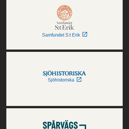
Samfundet S:t Erik
Sjöhistoriska