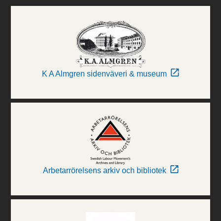
K A Almgren sidenväveri & museum
Arbetarrörelsens arkiv och bibliotek