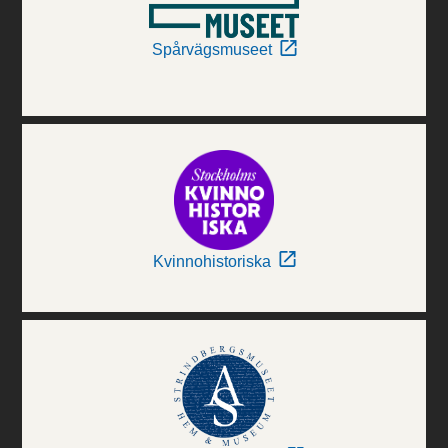
Spårvägsmuseet
Kvinnohistoriska