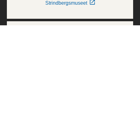
Strindbergsmuseet
Thielska Galleriet
Världskulturmuseerna