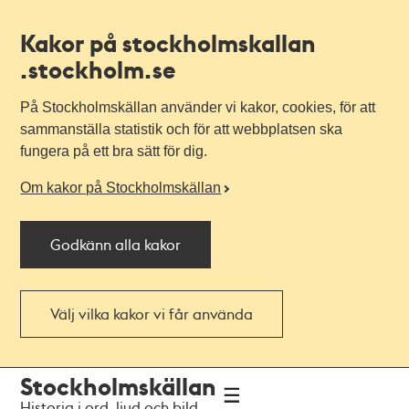
Kakor på stockholmskallan
.stockholm.se
På Stockholmskällan använder vi kakor, cookies, för att
sammanställa statistik och för att webbplatsen ska
fungera på ett bra sätt för dig.
Om kakor på Stockholmskällan
Godkänn alla kakor
Välj vilka kakor vi får använda
Till
Till
Stockholmskällan
navigationen
huvudinnehållet
Historia i ord, ljud och bild