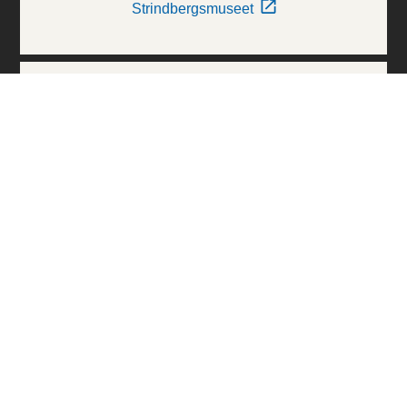
Strindbergsmuseet
Thielska Galleriet
Världskulturmuseerna