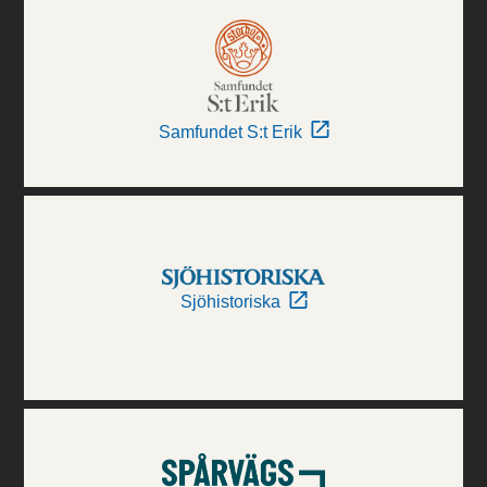
Samfundet S:t Erik
Sjöhistoriska