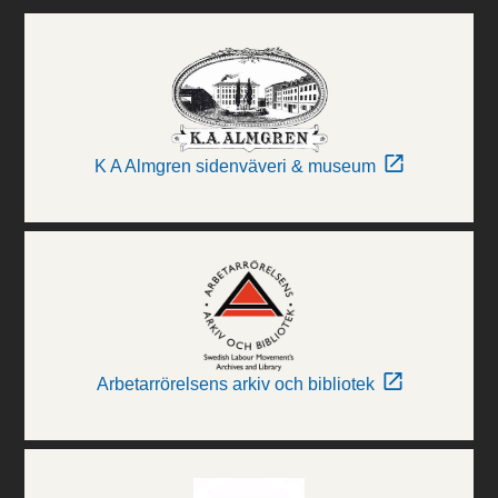
K A Almgren sidenväveri & museum
Arbetarrörelsens arkiv och bibliotek