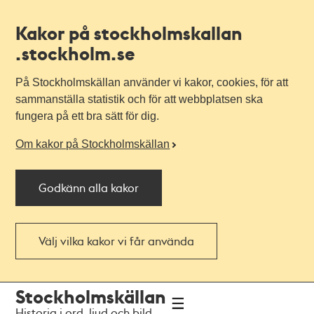
Kakor på stockholmskallan
.stockholm.se
På Stockholmskällan använder vi kakor, cookies, för att
sammanställa statistik och för att webbplatsen ska
fungera på ett bra sätt för dig.
Om kakor på Stockholmskällan
Godkänn alla kakor
Välj vilka kakor vi får använda
Till
Till
Stockholmskällan
navigationen
huvudinnehållet
Historia i ord, ljud och bild