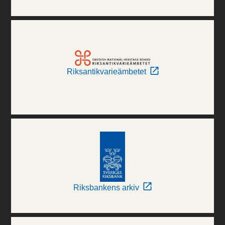
Riksantikvarieämbetet
Riksbankens arkiv