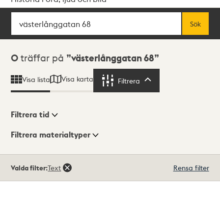
Sök
Fritextsök
Sök
Sökresultat
0
träffar på
västerlånggatan 68
Visa karta
Visa lista
Filtrera
Filtrera
Filtrera tid
Filtrera materialtyper
Visningsläge
Totalt
Valda filter:
Text
Rensa filter
0
träffar
Lista
Karta