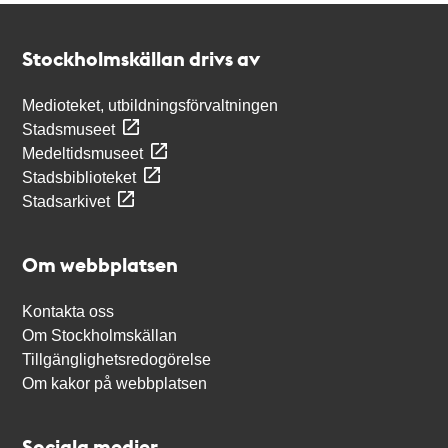
Kontakt
Stockholmskällan
Stockholmskällan drivs av
Medioteket, utbildningsförvaltningen
Stadsmuseet
Medeltidsmuseet
Stadsbiblioteket
Stadsarkivet
Om webbplatsen
Kontakta oss
Om Stockholmskällan
Tillgänglighetsredogörelse
Om kakor på webbplatsen
Sociala medier