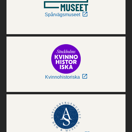
Spårvägsmuseet
Kvinnohistoriska