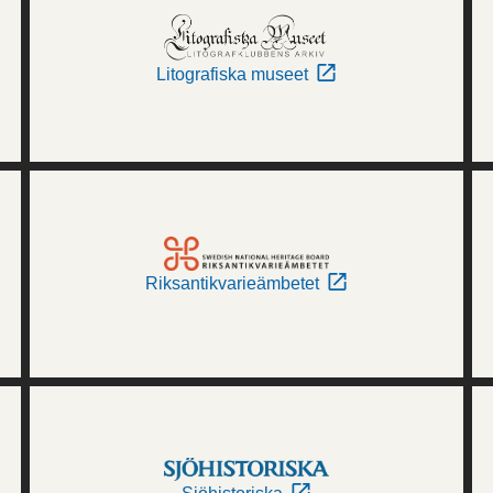
Litografiska museet
Riksantikvarieämbetet