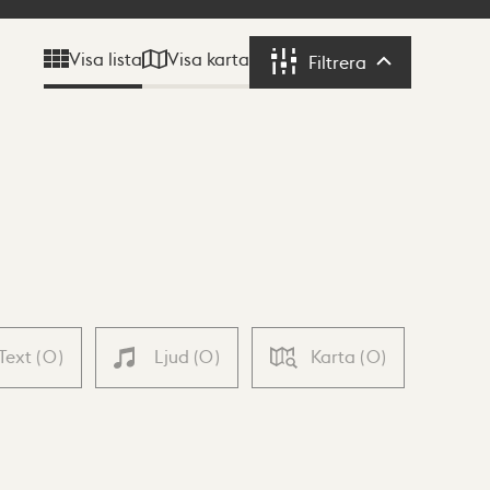
Visa karta
Visa lista
Filtrera
Filtrera
Text
(
0
)
Ljud
(
0
)
Karta
(
0
)