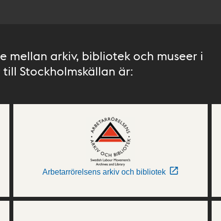
 mellan arkiv, bibliotek och museer i
till Stockholmskällan är:
Arbetarrörelsens arkiv och bibliotek