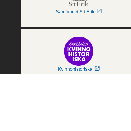
Samfundet S:t Erik
Kvinnohistoriska
Världskulturmuseerna