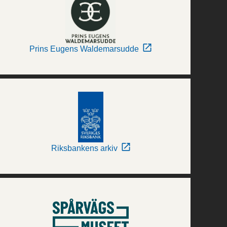
Prins Eugens Waldemarsudde
Riksbankens arkiv