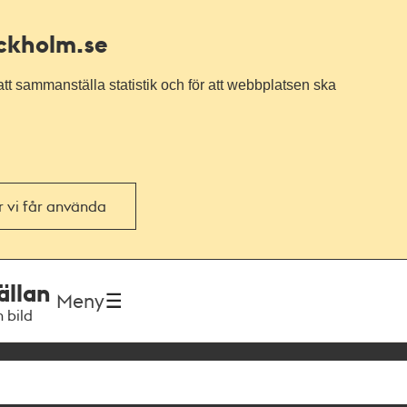
ockholm.se
tt sammanställa statistik och för att webbplatsen ska
or vi får använda
ällan
Meny
h bild