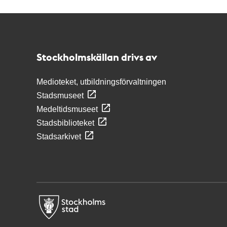
Kontakt
Stockholmskällan
Stockholmskällan drivs av
Medioteket, utbildningsförvaltningen
Stadsmuseet
Medeltidsmuseet
Stadsbiblioteket
Stadsarkivet