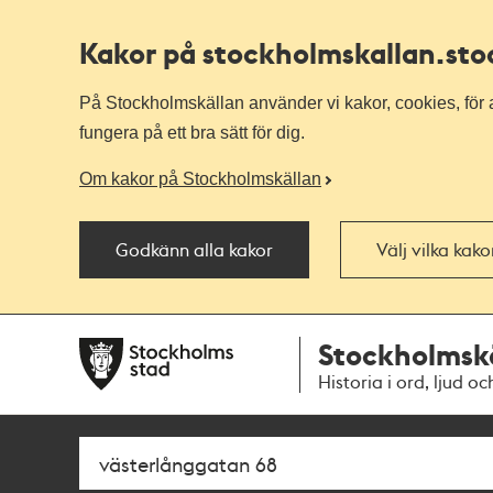
Kakor på stockholmskallan
.st
På Stockholmskällan använder vi kakor, cookies, för a
fungera på ett bra sätt för dig.
Om kakor på Stockholmskällan
Godkänn alla kakor
Välj vilka kak
Till
Till
Stockholmsk
navigationen
huvudinnehållet
Historia i ord, ljud oc
Sök
Fritextsök