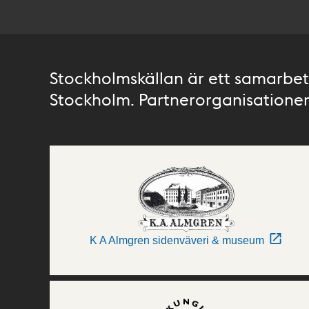
Stockholmskällan är ett samarbete
Stockholm. Partnerorganisationer 
K A Almgren sidenväveri & museum