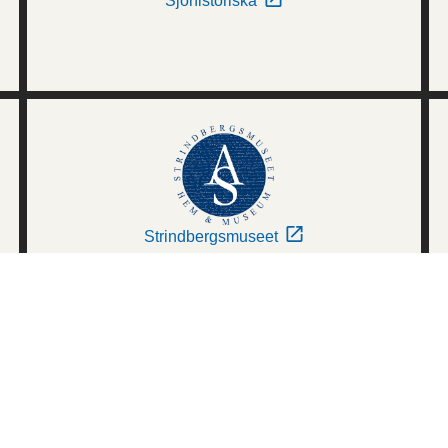
Sjöhistoriska
Strindbergsmuseet