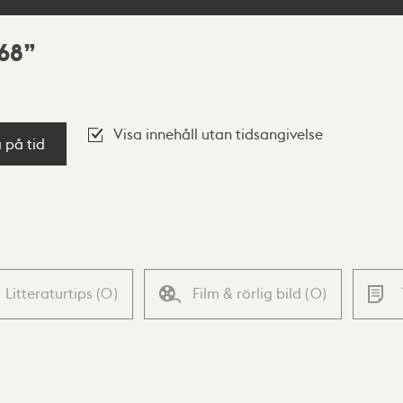
68
Visa innehåll utan tidsangivelse
a på tid
Litteraturtips
(
0
)
Film & rörlig bild
(
0
)