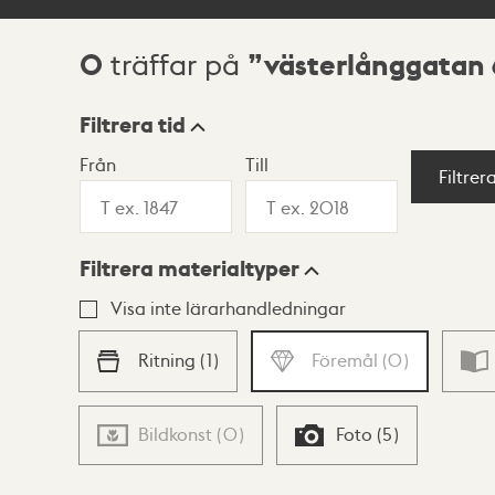
0
västerlånggatan 
träffar på
Sökresultat
Filtrera tid
Från
Till
Visningsläge
Filtrer
Filtrera materialtyper
Lista
Karta
Visa inte lärarhandledningar
Ritning
(
1
)
Föremål
(
0
)
Bildkonst
(
0
)
Foto
(
5
)