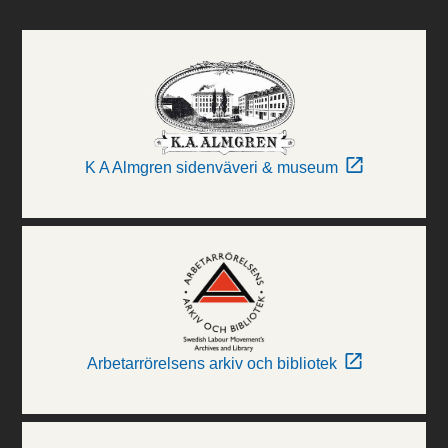
K A Almgren sidenväveri & museum
Arbetarrörelsens arkiv och bibliotek