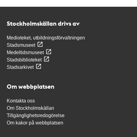
Kontakt
Stockholmskällan
Stockholmskällan drivs av
Medioteket, utbildningsförvaltningen
Stadsmuseet
Medeltidsmuseet
Stadsbiblioteket
Stadsarkivet
Om webbplatsen
Kontakta oss
Om Stockholmskällan
Tillgänglighetsredogörelse
Om kakor på webbplatsen