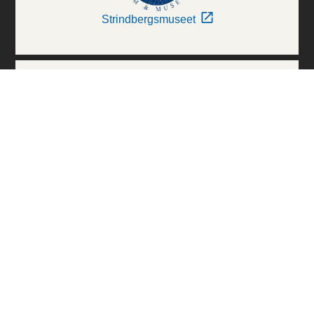
Strindbergsmuseet
Thielska Galleriet
Världskulturmuseerna