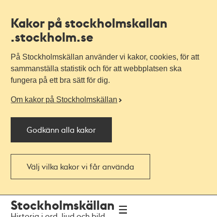
Kakor på stockholmskallan
.stockholm.se
På Stockholmskällan använder vi kakor, cookies, för att
sammanställa statistik och för att webbplatsen ska
fungera på ett bra sätt för dig.
Om kakor på Stockholmskällan
Godkänn alla kakor
Välj vilka kakor vi får använda
Till
Till
Stockholmskällan
navigationen
huvudinnehållet
Historia i ord, ljud och bild