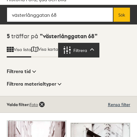
Sök
Fritextsök
Sök
Sökresultat
5
träffar på
västerlånggatan 68
Visa karta
Visa lista
Filtrera
Filtrera
Filtrera tid
Filtrera materialtyper
Visningsläge
Totalt
Valda filter:
Foto
Rensa filter
5
träffar
Lista
Karta