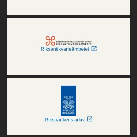
Riksantikvarieämbetet
Riksbankens arkiv