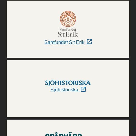
Samfundet S:t Erik
Sjöhistoriska