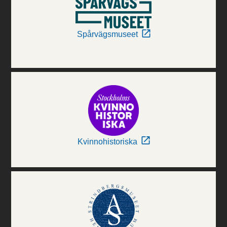
Spårvägsmuseet
Kvinnohistoriska