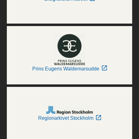
Prins Eugens Waldemarsudde
Regionarkivet Stockholm