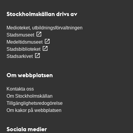
Kontakt
Stockholmskällan
Stockholmskällan drivs av
Medioteket, utbildningsförvaltningen
Stadsmuseet
Medeltidsmuseet
Stadsbiblioteket
Stadsarkivet
Om webbplatsen
Kontakta oss
Om Stockholmskällan
Tillgänglighetsredogörelse
Om kakor på webbplatsen
Sociala medier