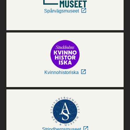
Spårvägsmuseet
Kvinnohistoriska
Strindbergsmuseet