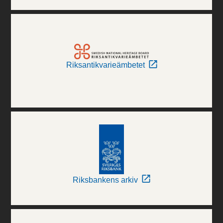
Riksantikvarieämbetet
Riksbankens arkiv