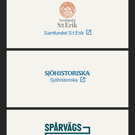
Samfundet S:t Erik
Sjöhistoriska