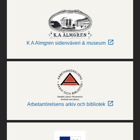
K A Almgren sidenväveri & museum
Arbetarrörelsens arkiv och bibliotek