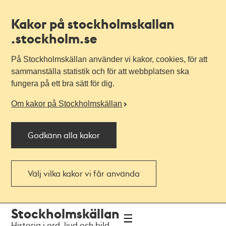
Kakor på stockholmskallan
.stockholm.se
På Stockholmskällan använder vi kakor, cookies, för att
sammanställa statistik och för att webbplatsen ska
fungera på ett bra sätt för dig.
Om kakor på Stockholmskällan
Godkänn alla kakor
Välj vilka kakor vi får använda
Till
Till
Stockholmskällan
navigationen
huvudinnehållet
Historia i ord, ljud och bild