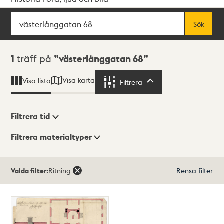
Sök
Fritextsök
Sök
Sökresultat
1
träff på
västerlånggatan 68
Visa karta
Visa lista
Filtrera
Filtrera
Filtrera tid
Filtrera materialtyper
Visningsläge
Totalt
Valda filter:
Ritning
Rensa filter
1
träffar
Lista
Karta