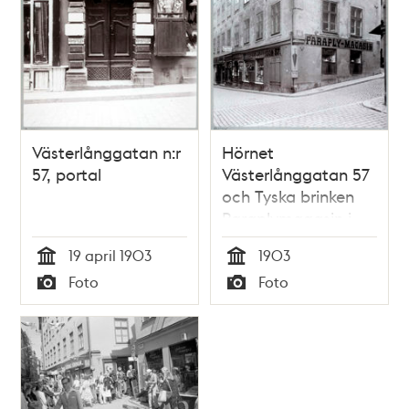
Västerlånggatan n:r
Hörnet
57, portal
Västerlånggatan 57
och Tyska brinken
Paraplymagasin i
bottenvåningen
19 april 1903
1903
Tid
Tid
Foto
Foto
Typ
Typ