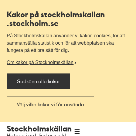
Kakor på stockholmskallan
.stockholm.se
På Stockholmskällan använder vi kakor, cookies, för att
sammanställa statistik och för att webbplatsen ska
fungera på ett bra sätt för dig.
Om kakor på Stockholmskällan
Godkänn alla kakor
Välj vilka kakor vi får använda
Till
Till
Stockholmskällan
navigationen
huvudinnehållet
Historia i ord, ljud och bild