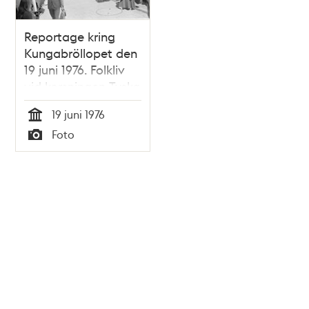
Reportage kring
Kungabröllopet den
19 juni 1976. Folkliv
vid korsningen Tyska
Brinken -
19 juni 1976
Västerlånggatan
Tid
Foto
Typ