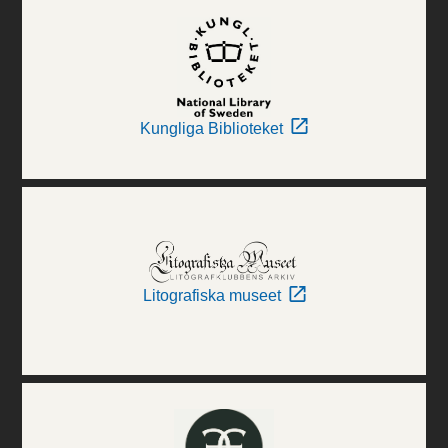
Kungliga Biblioteket
Litografiska museet