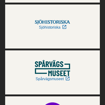
Sjöhistoriska
Spårvägsmuseet