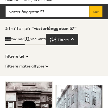
Sök
Fritextsök
Sök
Sökresultat
3
träffar på
västerlånggatan 57
Visa karta
Visa lista
Filtrera
Filtrera
Filtrera tid
Filtrera materialtyper
Visningsläge
Totalt
3
träffar
Lista
Karta