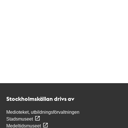
Kontakt
Stockholmskällan
Stockholmskällan drivs av
Medioteket, utbildningsförvaltningen
Stadsmuseet
Medeltidsmuseet