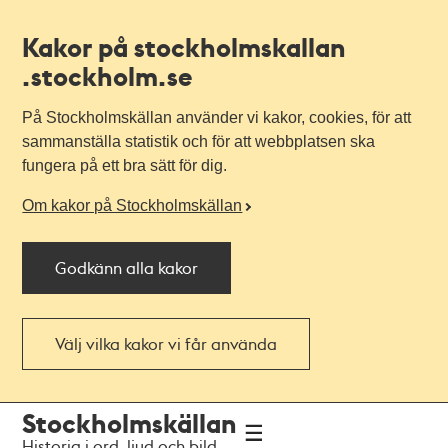
Kakor på stockholmskallan
.stockholm.se
På Stockholmskällan använder vi kakor, cookies, för att
sammanställa statistik och för att webbplatsen ska
fungera på ett bra sätt för dig.
Om kakor på Stockholmskällan
Godkänn alla kakor
Välj vilka kakor vi får använda
Till
Till
Stockholmskällan
navigationen
huvudinnehållet
Historia i ord, ljud och bild