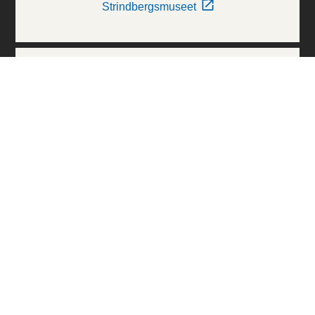
Strindbergsmuseet
Thielska Galleriet
Världskulturmuseerna