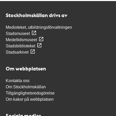
Kontakt
Stockholmskällan
Stockholmskällan drivs av
Medioteket, utbildningsförvaltningen
Stadsmuseet
Medeltidsmuseet
Stadsbiblioteket
Stadsarkivet
Om webbplatsen
Kontakta oss
Om Stockholmskällan
Tillgänglighetsredogörelse
Om kakor på webbplatsen
Sociala medier