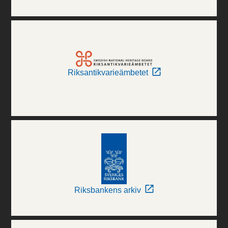
Riksantikvarieämbetet
Riksbankens arkiv