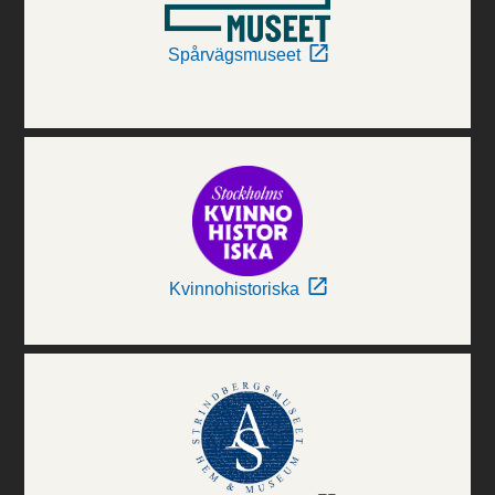
Spårvägsmuseet
Kvinnohistoriska