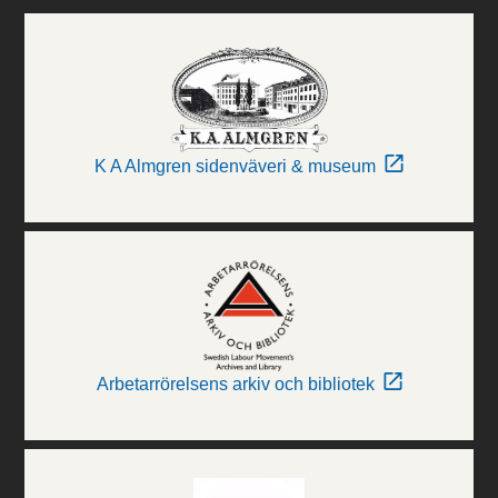
K A Almgren sidenväveri & museum
Arbetarrörelsens arkiv och bibliotek