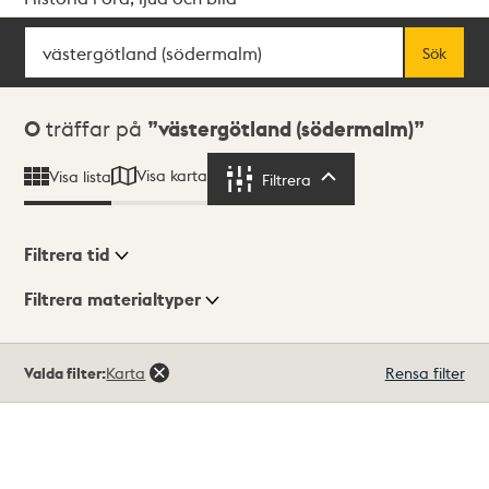
Sök
Fritextsök
Sök
Sökresultat
0
träffar på
västergötland (södermalm)
Visa karta
Visa lista
Filtrera
Filtrera
Filtrera tid
Filtrera materialtyper
Visningsläge
Totalt
Valda filter:
Karta
Rensa filter
0
träffar
Lista
Karta