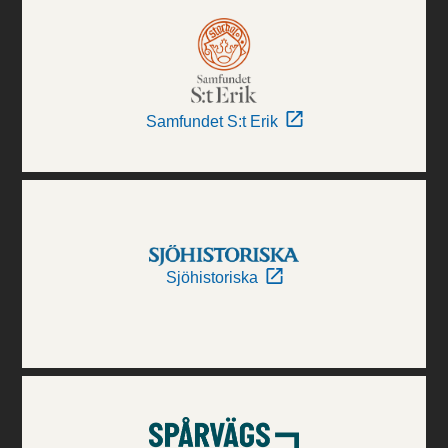
Samfundet S:t Erik
Sjöhistoriska