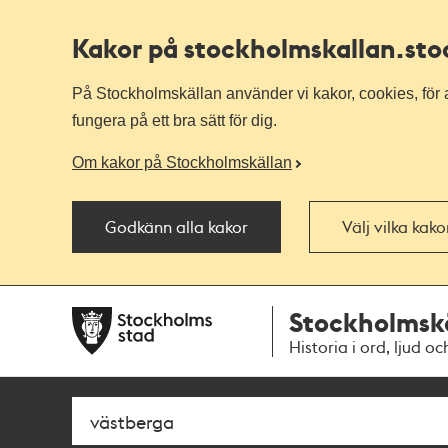
Kakor på stockholmskallan
.st
På Stockholmskällan använder vi kakor, cookies, för a
fungera på ett bra sätt för dig.
Om kakor på Stockholmskällan
Godkänn alla kakor
Välj vilka kak
Till
Till
Stockholmsk
navigationen
huvudinnehållet
Historia i ord, ljud oc
Sök
Fritextsök