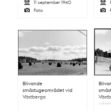
11 september 1940
Tid
Tid
Foto
Typ
Typ
Blivande
Bliva
småstugeområdet vid
smås
Västberga
Västb
väge