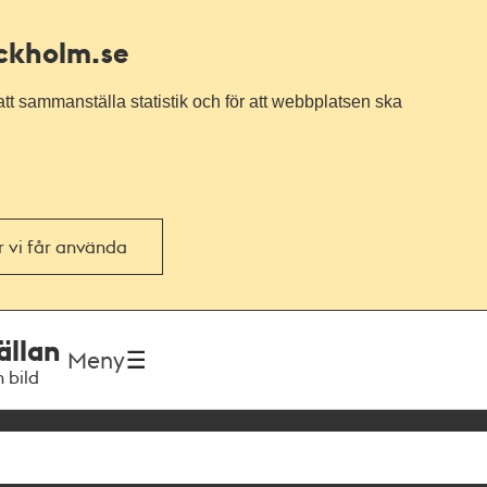
ockholm.se
tt sammanställa statistik och för att webbplatsen ska
or vi får använda
ällan
Meny
h bild