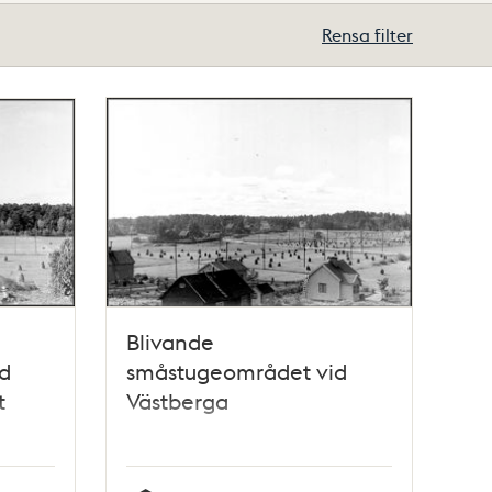
Rensa filter
Blivande
d
småstugeområdet vid
t
Västberga