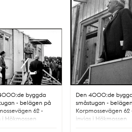
4000:de byggda
Den 4000:de bygg
tugan - belägen på
småstugan - beläge
mossevägen 62 -
Korpmossevägen 62 
s i Hökmossen
invigs i Hökmossen
tugeområde
småstugeområde