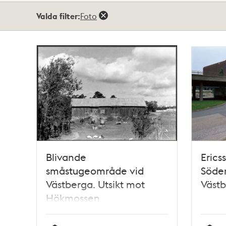
Totalt
Valda filter:
Foto
24
träffar
Blivande
Erics
småstugeområde vid
Söder
Västberga. Utsikt mot
Väst
Hökmossen