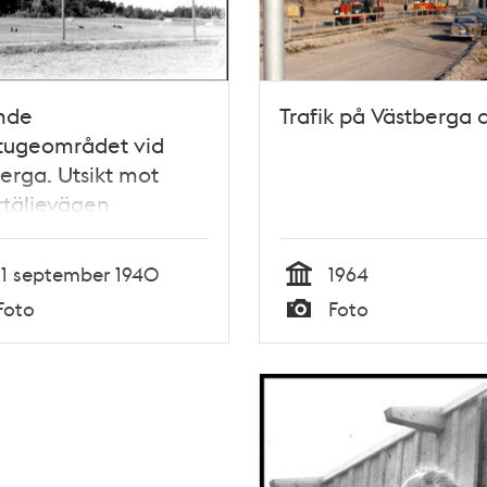
nde
Trafik på Västberga a
tugeområdet vid
erga. Utsikt mot
rtäljevägen
11 september 1940
1964
Tid
Foto
Foto
Typ