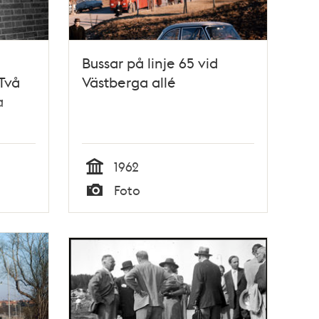
Bussar på linje 65 vid
 Två
Västberga allé
a
1962
Tid
Foto
Typ