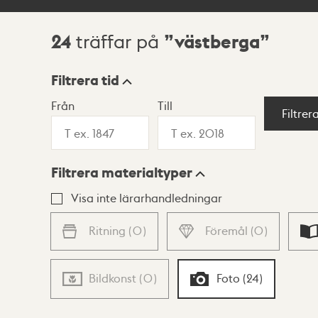
24
västberga
träffar på
Sökresultat
Filtrera tid
Från
Till
Visningsläge
Filtrer
Filtrera materialtyper
Lista
Karta
Visa inte lärarhandledningar
Ritning
(
0
)
Föremål
(
0
)
Bildkonst
(
0
)
Foto
(
24
)