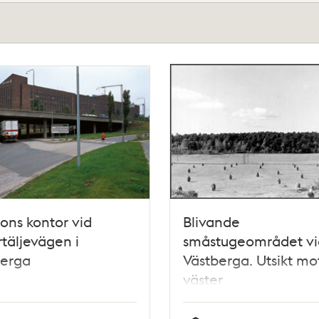
sons kontor vid
Blivande
täljevägen i
småstugeområdet vi
berga
Västberga. Utsikt mo
väster