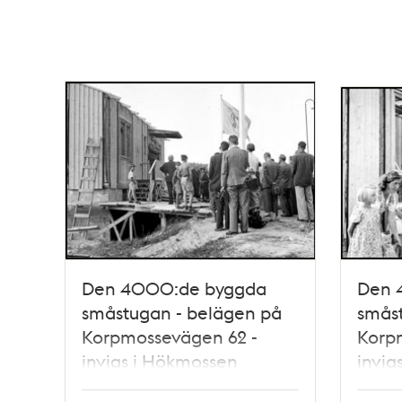
Den 4000:de byggda
Den 
småstugan - belägen på
smås
Korpmossevägen 62 -
Korp
invigs i Hökmossen
invig
småstugeområde
smås