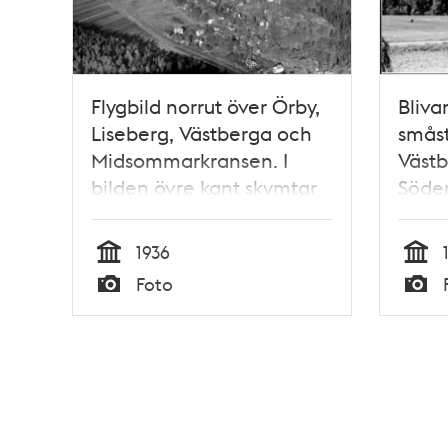
Flygbild norrut över Örby,
Bliva
Liseberg, Västberga och
smås
Midsommarkransen. I
Västb
bilden övre kant skymtar
Söde
Liljeholmen och
Södermalm med bland
1936
annat Årstabron.
Tid
Tid
Foto
Huddingevägen syns
Typ
Typ
diagonalt genom bilden
mot nordost.