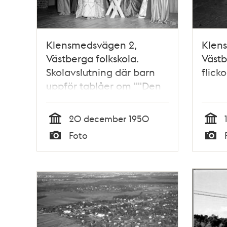
Klensmedsvägen 2,
Klen
Västberga folkskola.
Västb
Skolavslutning där barn
flick
uppför tablåer om ""Den
heliga natten"". Herdarna
och de vise männen står
20 december 1950
inför Maria och Josef
Tid
Tid
Foto
Typ
Typ