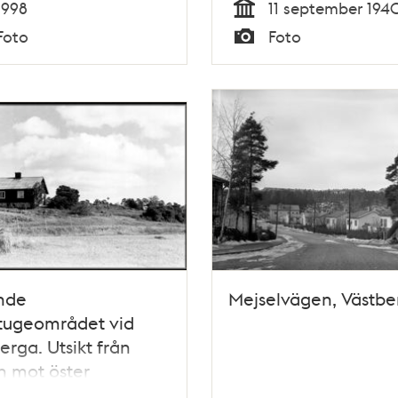
1998
11 september 194
Tid
Foto
Foto
Typ
nde
Mejselvägen, Västbe
tugeområdet vid
erga. Utsikt från
n mot öster