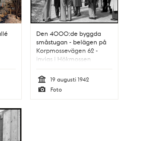
llé
Den 4000:de byggda
småstugan - belägen på
Korpmossevägen 62 -
invigs i Hökmossen
småstugeområde
19 augusti 1942
Tid
Foto
Typ