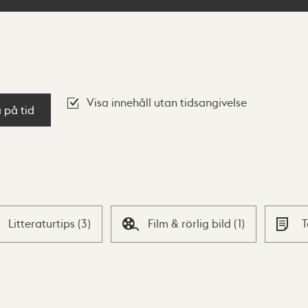
Visa innehåll utan tidsangivelse
a på tid
Litteraturtips
(
3
)
Film & rörlig bild
(
1
)