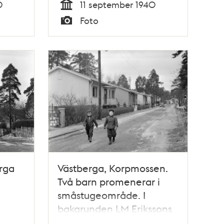
0
11 september 1940
Tid
Foto
Typ
rga
Västberga, Korpmossen.
Två barn promenerar i
småstugeområde. I
bakgrunden LM Erikssons
torn