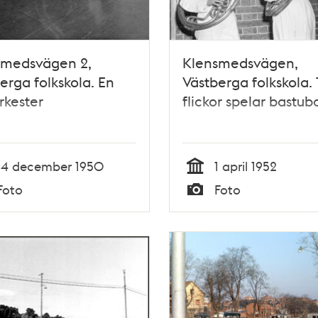
smedsvägen 2,
Klensmedsvägen,
erga folkskola. En
Västberga folkskola.
orkester
flickor spelar bastub
14 december 1950
1 april 1952
Tid
Foto
Foto
Typ