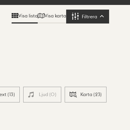
Visa karta
Visa lista
Filtrera
Filtrera
Text
(
13
)
Ljud
(
0
)
Karta
(
23
)