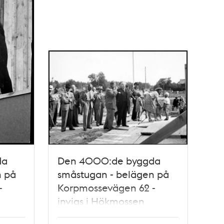
da
Den 4000:de byggda
n på
småstugan - belägen på
-
Korpmossevägen 62 -
invigs i Hökmossen
småstugeområde