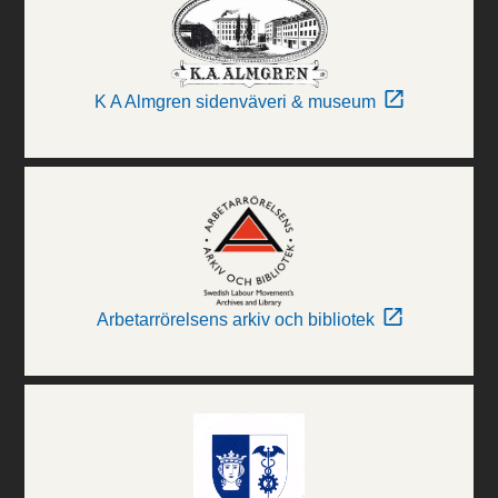
K A Almgren sidenväveri & museum
Arbetarrörelsens arkiv och bibliotek