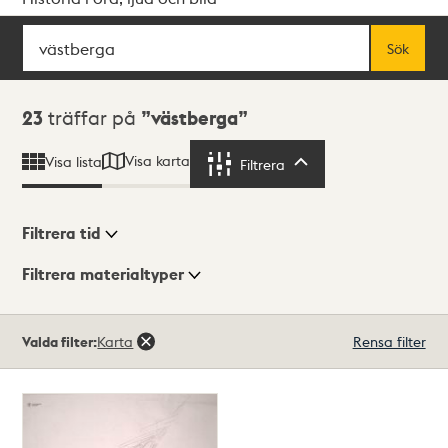
Sök
Fritextsök
Sök
Sökresultat
23
träffar på
västberga
Visa karta
Visa lista
Filtrera
Filtrera
Filtrera tid
Filtrera materialtyper
Visningsläge
Totalt
Valda filter:
Karta
Rensa filter
23
träffar
Lista
Karta