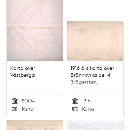
Karta över
1916 års karta över
Västberga
Brännkyrka del 4
(Hägersten,
Mälarhöjden,
Västberga och
2004
1916
Västertorp)
Tid
Tid
Karta
Karta
Typ
Typ