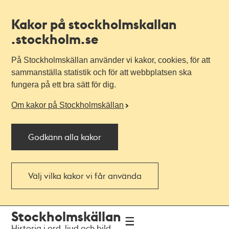
Kakor på stockholmskallan
.stockholm.se
På Stockholmskällan använder vi kakor, cookies, för att
sammanställa statistik och för att webbplatsen ska
fungera på ett bra sätt för dig.
Om kakor på Stockholmskällan
Godkänn alla kakor
Välj vilka kakor vi får använda
Till
Till
Stockholmskällan
navigationen
huvudinnehållet
Historia i ord, ljud och bild