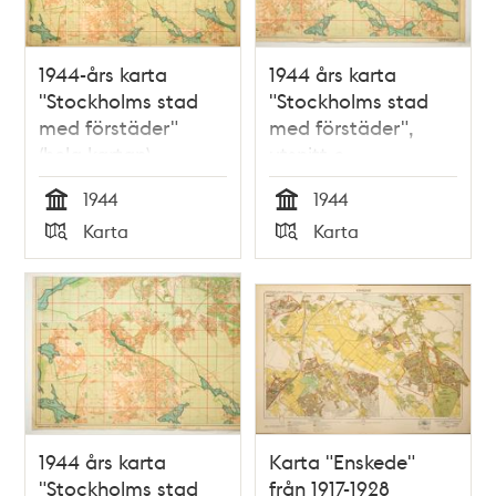
1944-års karta
1944 års karta
"Stockholms stad
"Stockholms stad
med förstäder"
med förstäder",
(hela kartan)
utsnitt c
1944
1944
Tid
Tid
Karta
Karta
Typ
Typ
1944 års karta
Karta "Enskede"
"Stockholms stad
från 1917-1928