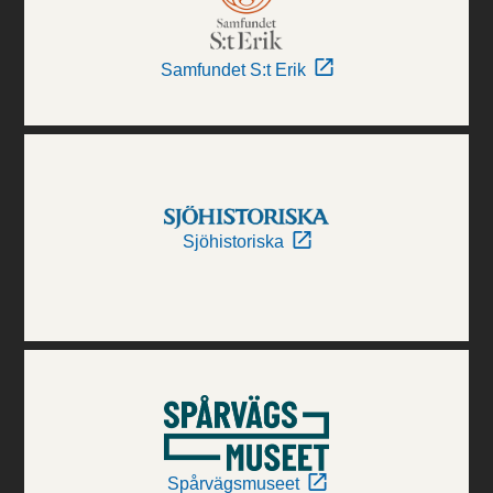
Samfundet S:t Erik
Sjöhistoriska
Spårvägsmuseet