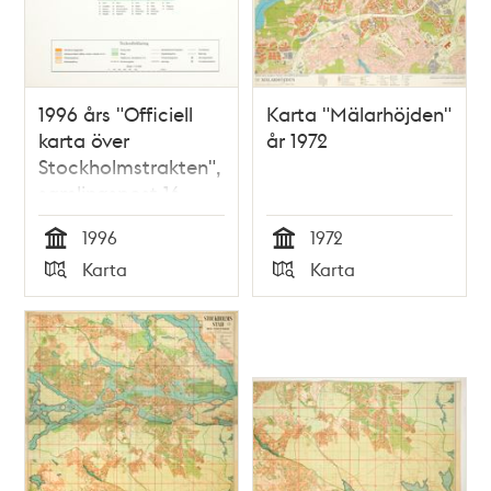
1996 års "Officiell
Karta "Mälarhöjden"
karta över
år 1972
Stockholmstrakten",
samlingspost 16
blad
1996
1972
Tid
Tid
Karta
Karta
Typ
Typ