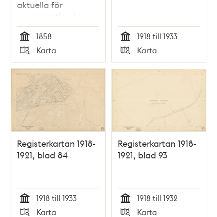
aktuella för
expropriation i
samband med
1858
1918 till 1933
järnvägens
Tid
Tid
Karta
Karta
framdragning
Typ
Typ
Registerkartan 1918-
Registerkartan 1918-
1921, blad 84
1921, blad 93
1918 till 1933
1918 till 1932
Tid
Tid
Karta
Karta