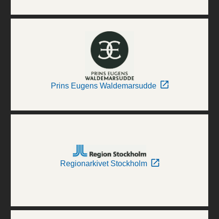
Prins Eugens Waldemarsudde
Regionarkivet Stockholm