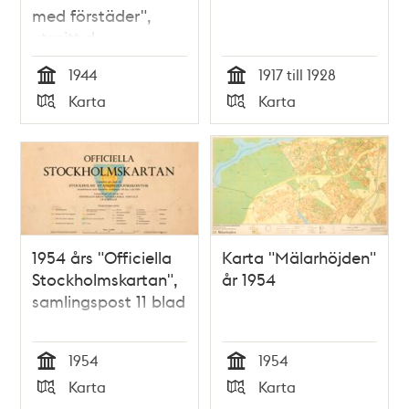
med förstäder",
utsnitt d
1944
1917 till 1928
Tid
Tid
Karta
Karta
Typ
Typ
1954 års "Officiella
Karta "Mälarhöjden"
Stockholmskartan",
år 1954
samlingspost 11 blad
1954
1954
Tid
Tid
Karta
Karta
Typ
Typ