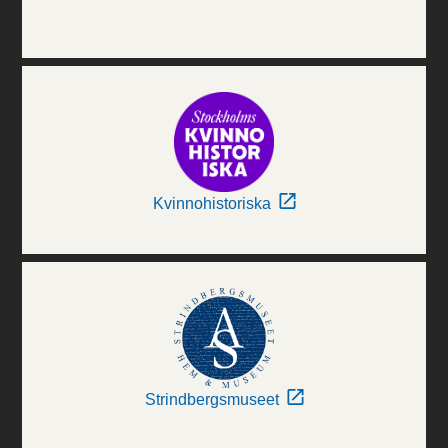
Kvinnohistoriska
Strindbergsmuseet