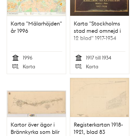
Karta "Mälarhöjden"
Karta "Stockholms
år 1996
stad med omnejd i
12 blad" 1917-1934
1996
1917 till 1934
Tid
Tid
Karta
Karta
Typ
Typ
Kartor över ägor i
Registerkartan 1918-
Brännkyrka som blir
1921, blad 83