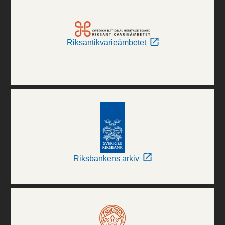
Riksantikvarieämbetet
Riksbankens arkiv