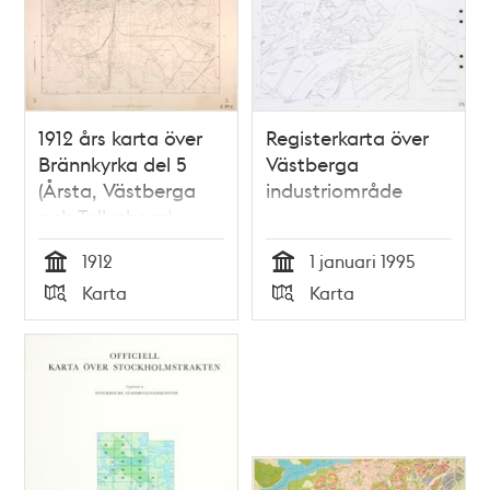
1912 års karta över
Registerkarta över
Brännkyrka del 5
Västberga
(Årsta, Västberga
industriområde
och Tellusborg)
1912
1 januari 1995
Tid
Tid
Karta
Karta
Typ
Typ