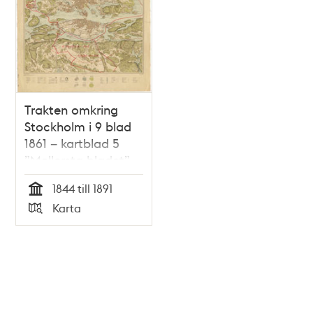
Trakten omkring
Stockholm i 9 blad
1861 – kartblad 5
”Mellersta bladet”,
översett 1891
1844 till 1891
Tid
Karta
Typ