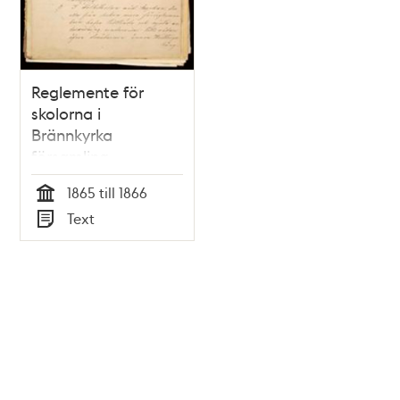
Reglemente för
skolorna i
Brännkyrka
församling
(nuvarande
1865 till 1866
söderförort),
Tid
Text
fastställda 1866
Typ