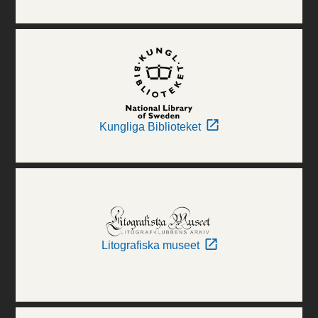
Kungliga Biblioteket
Litografiska museet