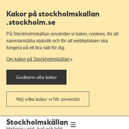
Kakor på stockholmskallan
.stockholm.se
På Stockholmskällan använder vi kakor, cookies, för att
sammanställa statistik och för att webbplatsen ska
fungera på ett bra sätt för dig.
Om kakor på Stockholmskällan
Godkänn alla kakor
Välj vilka kakor vi får använda
Till
Till
Stockholmskällan
navigationen
huvudinnehållet
Historia i ord, ljud och bild