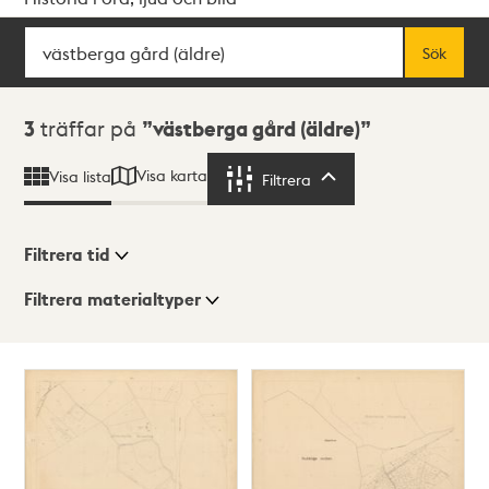
Sök
Fritextsök
Sök
Sökresultat
3
träffar på
västberga gård (äldre)
Visa karta
Visa lista
Filtrera
Filtrera
Filtrera tid
Filtrera materialtyper
Visningsläge
Totalt
3
träffar
Lista
Karta