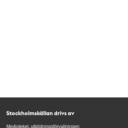
Kontakt
Stockholmskällan
Stockholmskällan drivs av
Medioteket, utbildningsförvaltningen