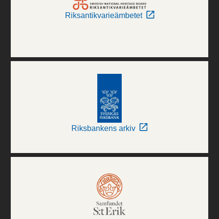
Riksantikvarieämbetet
Riksbankens arkiv