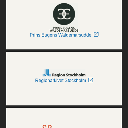
Prins Eugens Waldemarsudde
Regionarkivet Stockholm