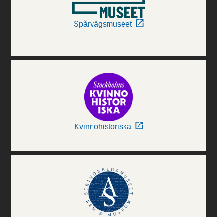
Spårvägsmuseet
Kvinnohistoriska