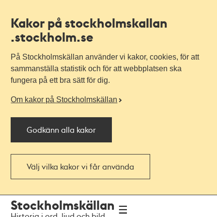
Kakor på stockholmskallan
.stockholm.se
På Stockholmskällan använder vi kakor, cookies, för att
sammanställa statistik och för att webbplatsen ska
fungera på ett bra sätt för dig.
Om kakor på Stockholmskällan
Godkänn alla kakor
Välj vilka kakor vi får använda
Till
Till
Stockholmskällan
navigationen
huvudinnehållet
Historia i ord, ljud och bild