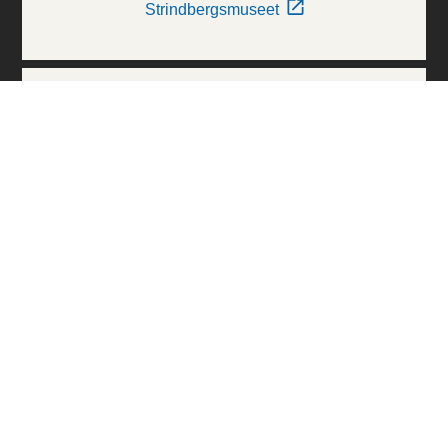
Strindbergsmuseet
Thielska Galleriet
Världskulturmuseerna