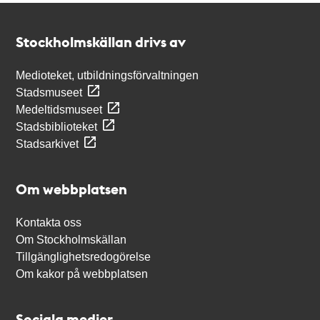
Kontakt
Stockholmskällan
Stockholmskällan drivs av
Medioteket, utbildningsförvaltningen
Stadsmuseet
Medeltidsmuseet
Stadsbiblioteket
Stadsarkivet
Om webbplatsen
Kontakta oss
Om Stockholmskällan
Tillgänglighetsredogörelse
Om kakor på webbplatsen
Sociala medier