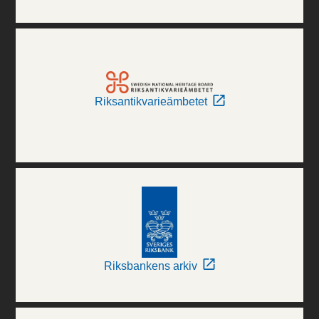
Riksantikvarieämbetet
Riksbankens arkiv