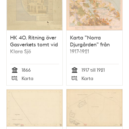
HK 40. Ritning över
Karta ”Norra
Gasverkets tomt vid
Djurgården” från
Klara Sjö
1917-1921
1866
1917 till 1921
Tid
Tid
Karta
Karta
Typ
Typ