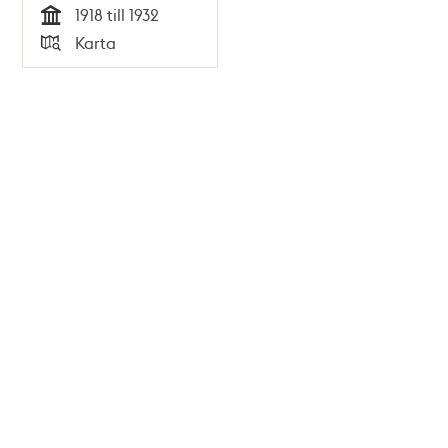
1918 till 1932
Tid
Karta
Typ