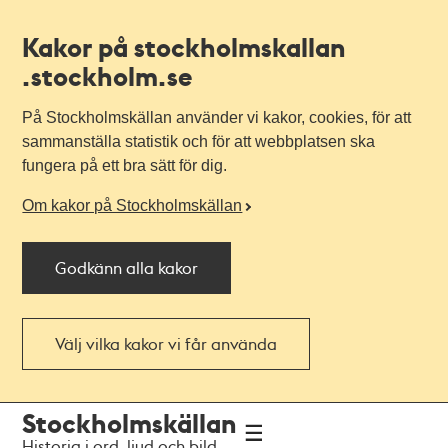
Kakor på stockholmskallan
.stockholm.se
På Stockholmskällan använder vi kakor, cookies, för att
sammanställa statistik och för att webbplatsen ska
fungera på ett bra sätt för dig.
Om kakor på Stockholmskällan
Godkänn alla kakor
Välj vilka kakor vi får använda
Till
Till
Stockholmskällan
navigationen
huvudinnehållet
Historia i ord, ljud och bild