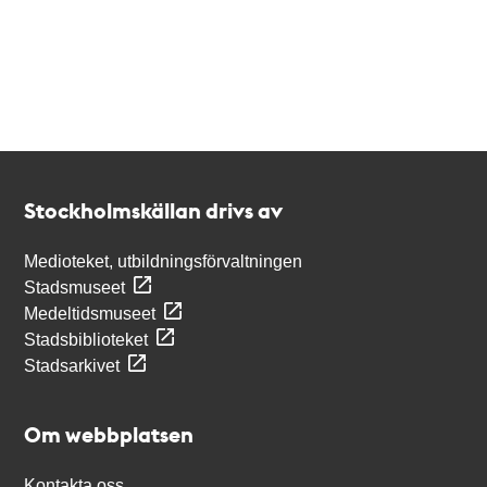
Kontakt
Stockholmskällan
Stockholmskällan drivs av
Medioteket, utbildningsförvaltningen
Stadsmuseet
Medeltidsmuseet
Stadsbiblioteket
Stadsarkivet
Om webbplatsen
Kontakta oss