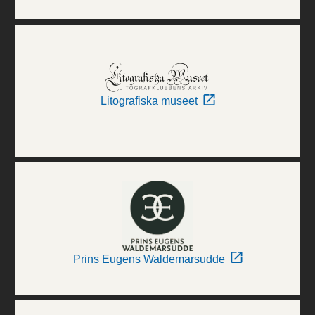
Litografiska museet
Prins Eugens Waldemarsudde