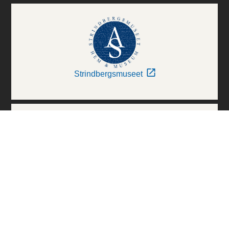
Strindbergsmuseet
Thielska Galleriet