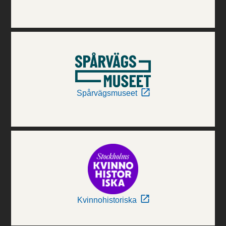
Spårvägsmuseet
Kvinnohistoriska