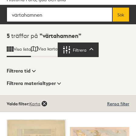
Sök
Fritextsök
Sök
Sökresultat
5
träffar på
värtahamnen
Visa karta
Visa lista
Filtrera
Filtrera
Filtrera tid
Filtrera materialtyper
Visningsläge
Totalt
Valda filter:
Karta
Rensa filter
5
träffar
Lista
Karta