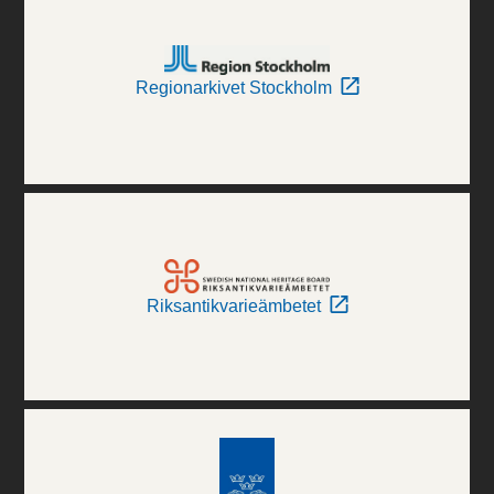
Regionarkivet Stockholm
Riksantikvarieämbetet