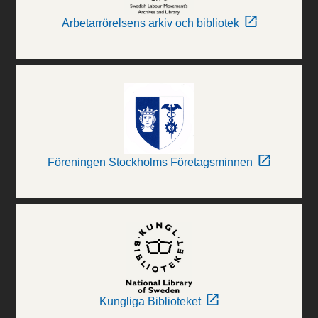
Arbetarrörelsens arkiv och bibliotek
Föreningen Stockholms Företagsminnen
Kungliga Biblioteket