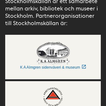
Stockholmskällan är ett samarbete
mellan arkiv, bibliotek och museer i
Stockholm. Partnerorganisationer
till Stockholmskällan är:
K A Almgren sidenväveri & museum