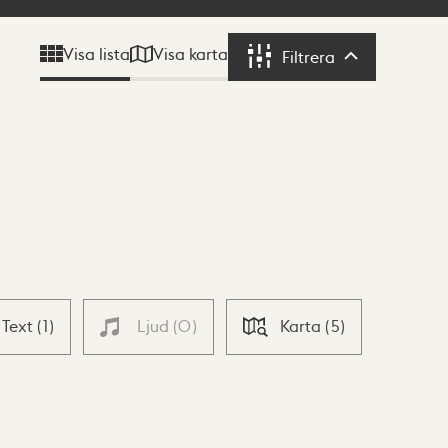
Visa karta
Visa lista
Filtrera
Filtrera
Text
(
1
)
Ljud
(
0
)
Karta
(
5
)