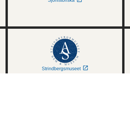
Sjöhistoriska
Strindbergsmuseet