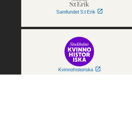
Samfundet S:t Erik
Kvinnohistoriska
Världskulturmuseerna