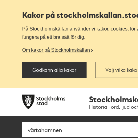
Kakor på stockholmskallan
.st
På Stockholmskällan använder vi kakor, cookies, för a
fungera på ett bra sätt för dig.
Om kakor på Stockholmskällan
Godkänn alla kakor
Välj vilka kak
Till
Till
Stockholmsk
navigationen
huvudinnehållet
Historia i ord, ljud oc
Sök
Fritextsök