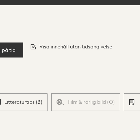
Visa innehåll utan tidsangivelse
a på tid
Litteraturtips
(
2
)
Film & rörlig bild
(
0
)