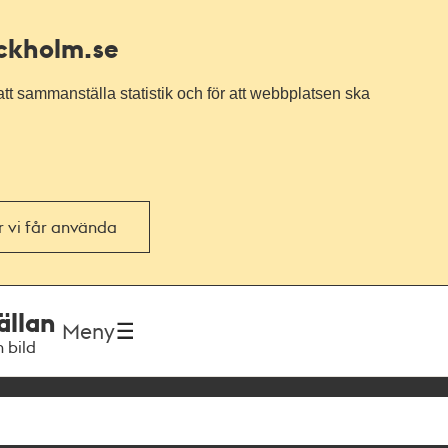
ockholm.se
tt sammanställa statistik och för att webbplatsen ska
or vi får använda
ällan
Meny
h bild