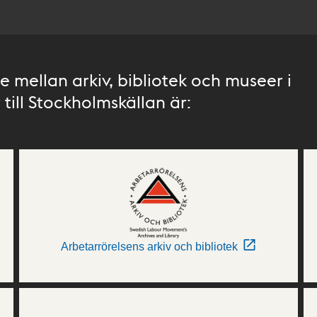
 mellan arkiv, bibliotek och museer i
till Stockholmskällan är:
Arbetarrörelsens arkiv och bibliotek