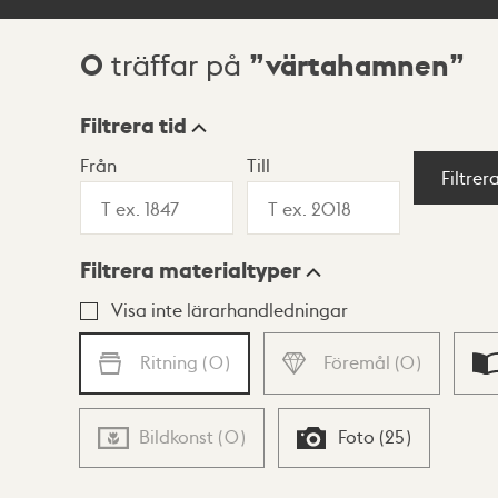
0
värtahamnen
träffar på
Sökresultat
Filtrera tid
Från
Till
Visningsläge
Filtrer
Filtrera materialtyper
Lista
Karta
Visa inte lärarhandledningar
Ritning
(
0
)
Föremål
(
0
)
Bildkonst
(
0
)
Foto
(
25
)