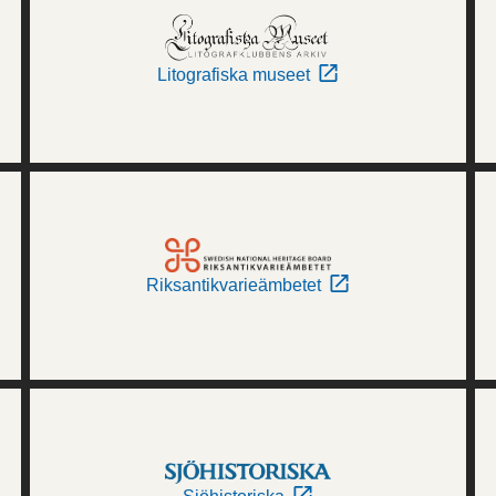
Litografiska museet
Riksantikvarieämbetet