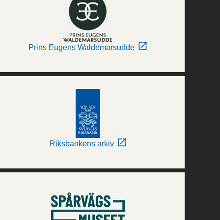
Prins Eugens Waldemarsudde
Riksbankens arkiv