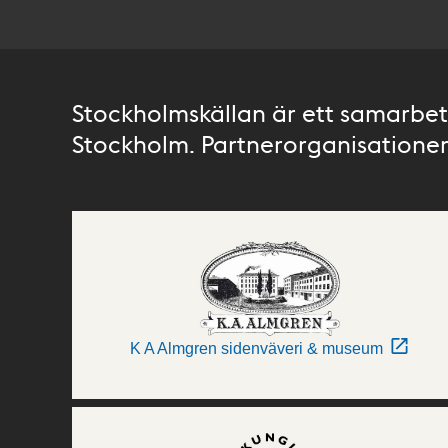
Stockholmskällan är ett samarbete
Stockholm. Partnerorganisationer 
K A Almgren sidenväveri & museum