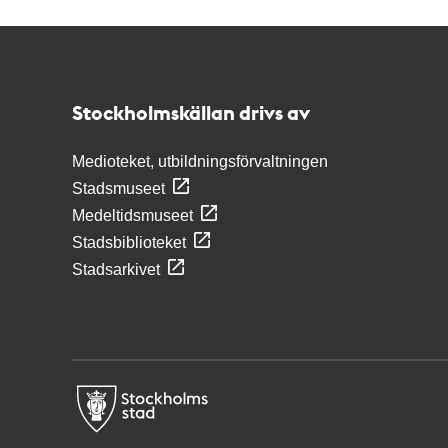
Kontakt
Stockholmskällan
Stockholmskällan drivs av
Medioteket, utbildningsförvaltningen
Stadsmuseet
Medeltidsmuseet
Stadsbiblioteket
Stadsarkivet