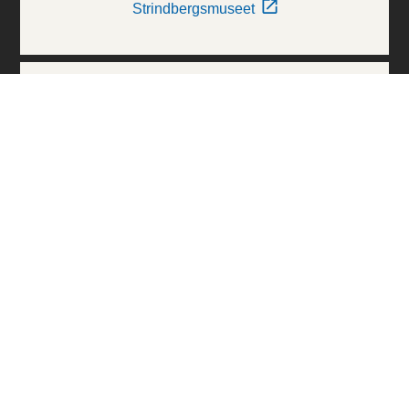
Strindbergsmuseet
Thielska Galleriet
Världskulturmuseerna