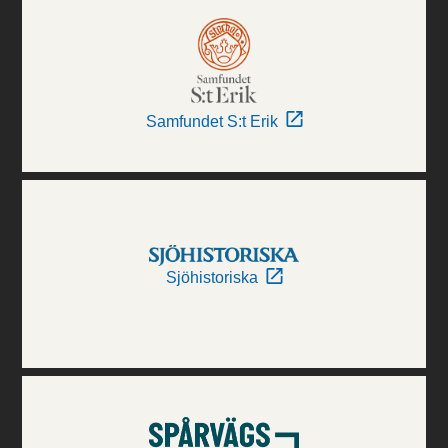
Samfundet S:t Erik
Sjöhistoriska