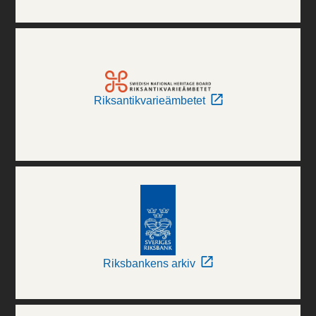
Riksantikvarieämbetet
Riksbankens arkiv