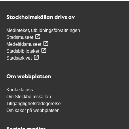
Kontakt
Stockholmskällan
Stockholmskällan drivs av
Medioteket, utbildningsförvaltningen
Stadsmuseet
Medeltidsmuseet
Stadsbiblioteket
Stadsarkivet
Om webbplatsen
Kontakta oss
Om Stockholmskällan
Tillgänglighetsredogörelse
Om kakor på webbplatsen
Sociala medier