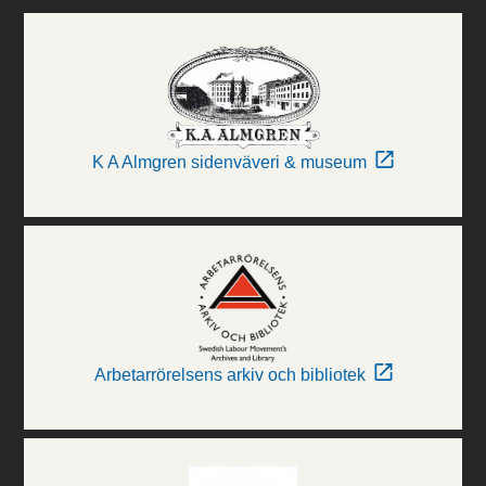
K A Almgren sidenväveri & museum
Arbetarrörelsens arkiv och bibliotek