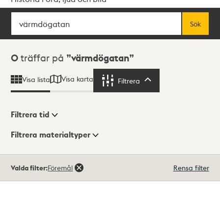
Sök
Fritextsök
Sök
Sökresultat
0
träffar på
värmdögatan
Visa karta
Visa lista
Filtrera
Filtrera
Filtrera tid
Filtrera materialtyper
Visningsläge
Totalt
Valda filter:
Föremål
Rensa filter
0
träffar
Lista
Karta