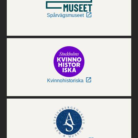
Spårvägsmuseet
Kvinnohistoriska