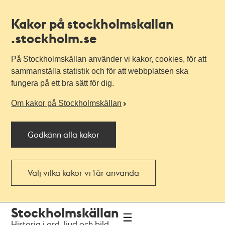
Kakor på stockholmskallan
.stockholm.se
På Stockholmskällan använder vi kakor, cookies, för att
sammanställa statistik och för att webbplatsen ska
fungera på ett bra sätt för dig.
Om kakor på Stockholmskällan
Godkänn alla kakor
Välj vilka kakor vi får använda
Till
Till
Stockholmskällan
navigationen
huvudinnehållet
Historia i ord, ljud och bild