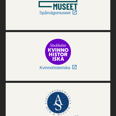
Spårvägsmuseet
Kvinnohistoriska