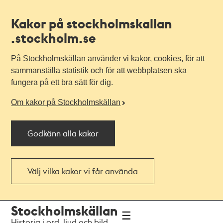
Kakor på stockholmskallan
.stockholm.se
På Stockholmskällan använder vi kakor, cookies, för att
sammanställa statistik och för att webbplatsen ska
fungera på ett bra sätt för dig.
Om kakor på Stockholmskällan
Godkänn alla kakor
Välj vilka kakor vi får använda
Till
Till
Stockholmskällan
navigationen
huvudinnehållet
Historia i ord, ljud och bild