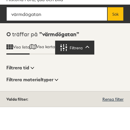
Sök
Fritextsök
Sök
Sökresultat
0
träffar på
värmdögatan
Visa karta
Visa lista
Filtrera
Filtrera
Filtrera tid
Filtrera materialtyper
Visningsläge
Totalt
Valda filter:
Rensa filter
0
träffar
Lista
Karta