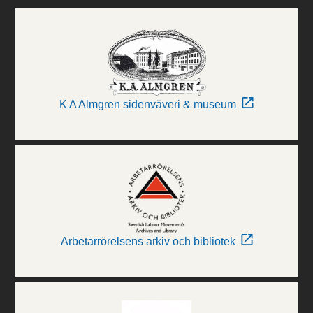
K A Almgren sidenväveri & museum
Arbetarrörelsens arkiv och bibliotek