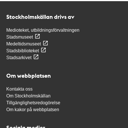
Kontakt
Stockholmskällan
Stockholmskällan drivs av
Medioteket, utbildningsförvaltningen
Stadsmuseet
Medeltidsmuseet
Stadsbiblioteket
Stadsarkivet
Om webbplatsen
Kontakta oss
Om Stockholmskällan
Tillgänglighetsredogörelse
Om kakor på webbplatsen
Sociala medier