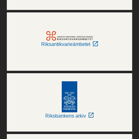
Riksantikvarieämbetet
Riksbankens arkiv