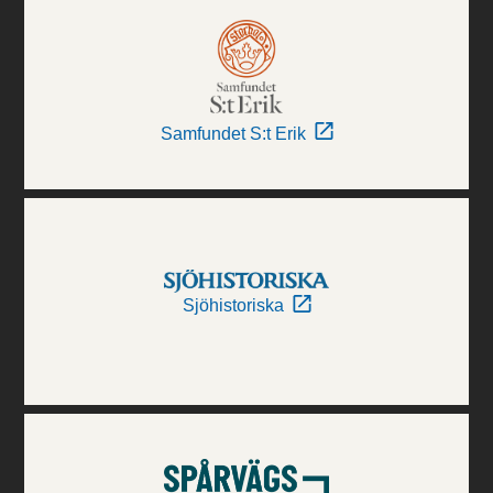
Samfundet S:t Erik
Sjöhistoriska