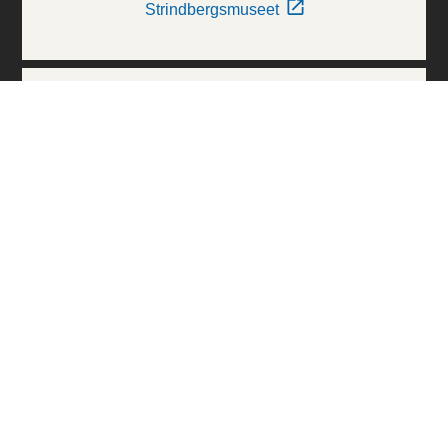
Strindbergsmuseet
Thielska Galleriet
Världskulturmuseerna