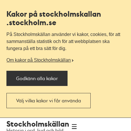
Kakor på stockholmskallan
.stockholm.se
På Stockholmskällan använder vi kakor, cookies, för att
sammanställa statistik och för att webbplatsen ska
fungera på ett bra sätt för dig.
Om kakor på Stockholmskällan
Godkänn alla kakor
Välj vilka kakor vi får använda
Till
Till
Stockholmskällan
navigationen
huvudinnehållet
Historia i ord, ljud och bild