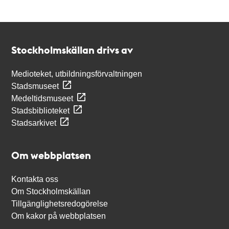
Kontakt
Stockholmskällan
Stockholmskällan drivs av
Medioteket, utbildningsförvaltningen
Stadsmuseet
Medeltidsmuseet
Stadsbiblioteket
Stadsarkivet
Om webbplatsen
Kontakta oss
Om Stockholmskällan
Tillgänglighetsredogörelse
Om kakor på webbplatsen