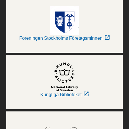
Föreningen Stockholms Företagsminnen
Kungliga Biblioteket