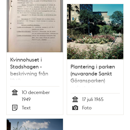
Kvinnohuset i
Stadshagen -
Plantering i parken
beskrivning från
(nuvarande Sankt
1949
Göransparken)
sydost om
10 december
Kvinnohuset, östra
Tid
1949
17 juli 1965
Stadshagen
Tid
Text
Foto
Typ
Typ