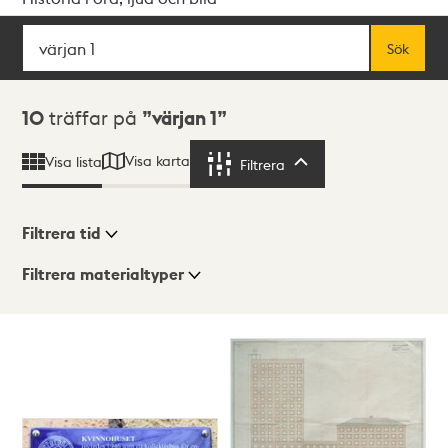
Sök
Fritextsök
Sök
Sökresultat
10
träffar på
värjan 1
Visa karta
Visa lista
Filtrera
Filtrera
Filtrera tid
Filtrera materialtyper
Visningsläge
Totalt
10
träffar
Lista
Karta