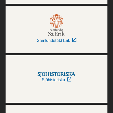
Samfundet S:t Erik
Sjöhistoriska