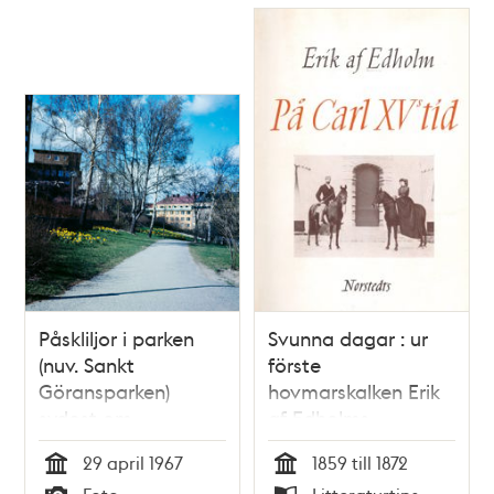
Påskliljor i parken
Svunna dagar : ur
(nuv. Sankt
förste
Göransparken)
hovmarskalken Erik
sydost om
af Edholms
Kvinnohuset i östra
dagböcker :
29 april 1967
1859 till 1872
Stadshagen. Vy åt
tidsbilder från 1800-
Tid
Tid