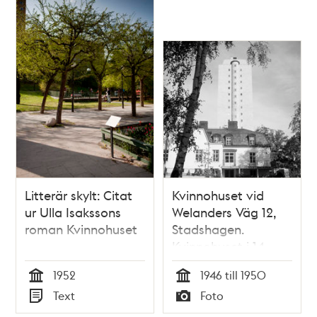
Litterär skylt: Citat
Kvinnohuset vid
ur Ulla Isakssons
Welanders Väg 12,
roman Kvinnohuset
Stadshagen.
Kvinnohuset i 14
våningar byggdes
1952
1946 till 1950
1946.
Tid
Tid
Text
Foto
Typ
Typ