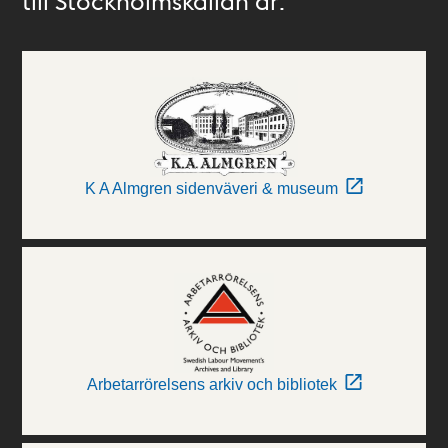
till Stockholmskällan är:
K A Almgren sidenväveri & museum
Arbetarrörelsens arkiv och bibliotek