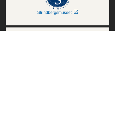
Strindbergsmuseet
Thielska Galleriet
Världskulturmuseerna