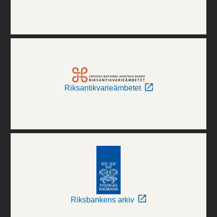
Riksantikvarieämbetet
Riksbankens arkiv