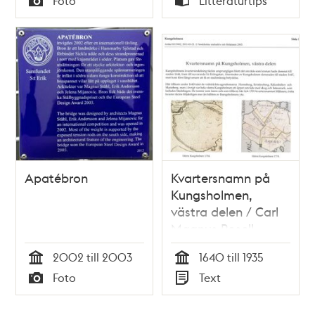
Foto
Litteraturtips
norr mot kv.
talet. På Carl XV:s
Typ
Typ
Dykaren
tid / utgivna av
hans son
Apatébron
Kvartersnamn på
Kungsholmen,
västra delen / Carl
Magnus Rosell
2002 till 2003
1640 till 1935
Tid
Tid
Foto
Text
Typ
Typ