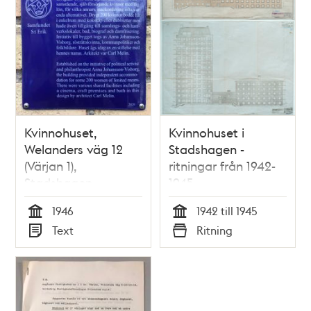
Kvinnohuset,
Kvinnohuset i
Welanders väg 12
Stadshagen -
(Värjan 1),
ritningar från 1942-
Stadshagen
1945
1946
1942 till 1945
Tid
Tid
Text
Ritning
Typ
Typ