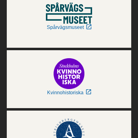
Spårvägsmuseet
Kvinnohistoriska