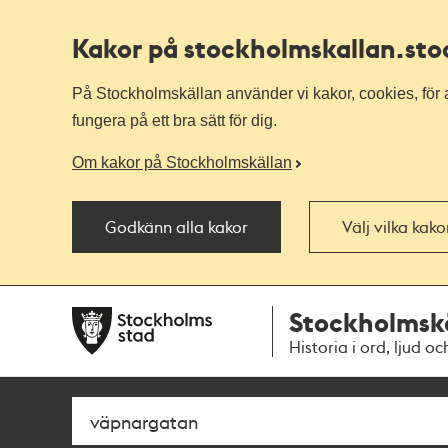
Kakor på stockholmskallan
.st
På Stockholmskällan använder vi kakor, cookies, för a
fungera på ett bra sätt för dig.
Om kakor på Stockholmskällan
Godkänn alla kakor
Välj vilka kak
Till
Till
Stockholmsk
navigationen
huvudinnehållet
Historia i ord, ljud oc
Sök
Fritextsök