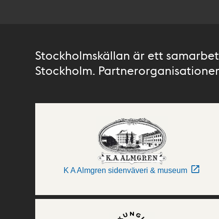
Stockholmskällan är ett samarbete
Stockholm. Partnerorganisationer 
K A Almgren sidenväveri & museum