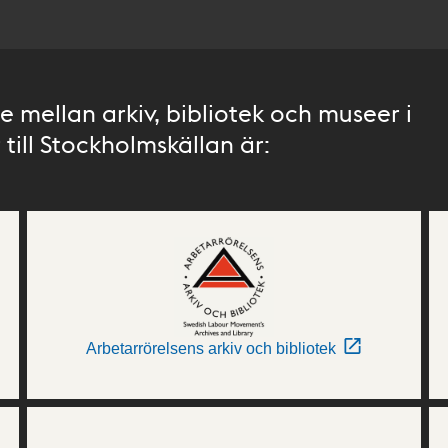
 mellan arkiv, bibliotek och museer i
till Stockholmskällan är:
Arbetarrörelsens arkiv och bibliotek