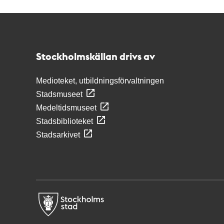
Kontakt
Stockholmskällan
Stockholmskällan drivs av
Medioteket, utbildningsförvaltningen
Stadsmuseet
Medeltidsmuseet
Stadsbiblioteket
Stadsarkivet