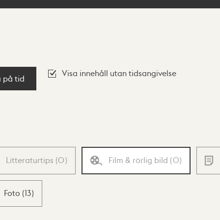
Visa innehåll utan tidsangivelse
a på tid
Litteraturtips
(
0
)
Film & rörlig bild
(
0
)
Foto
(
13
)