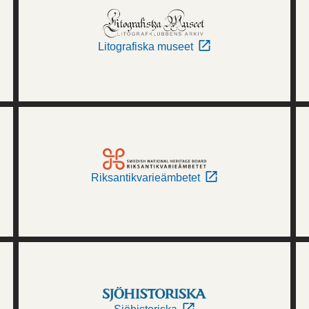
Litografiska museet
Riksantikvarieämbetet