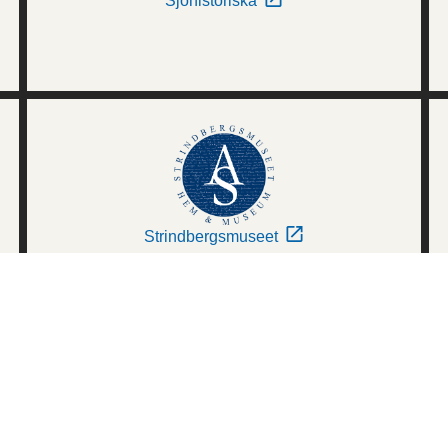
Sjöhistoriska
Strindbergsmuseet