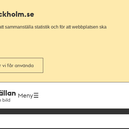
ockholm.se
tt sammanställa statistik och för att webbplatsen ska
or vi får använda
ällan
Meny
h bild