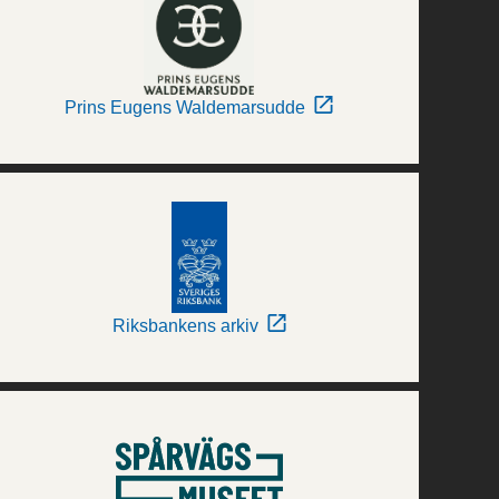
Prins Eugens Waldemarsudde
Riksbankens arkiv