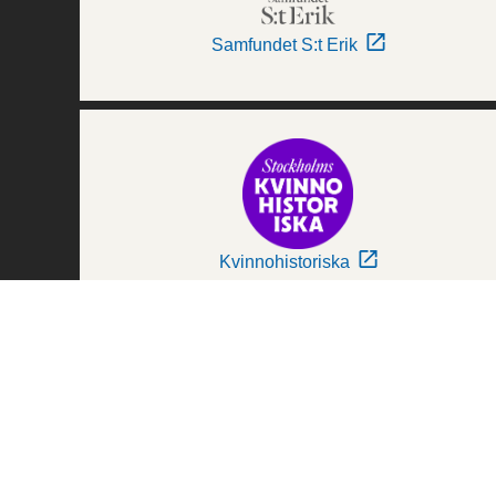
Samfundet S:t Erik
Kvinnohistoriska
Världskulturmuseerna