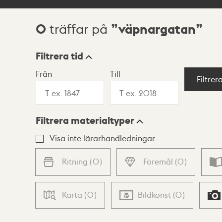
0
väpnargatan
träffar på
Sökresultat
Filtrera tid
Från
Till
Visningsläge
Filtrer
Filtrera materialtyper
Lista
Karta
Visa inte lärarhandledningar
Ritning
(
0
)
Föremål
(
0
)
Karta
(
0
)
Bildkonst
(
0
)