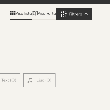
Visa karta
Visa lista
Filtrera
Filtrera
Text
(
0
)
Ljud
(
0
)