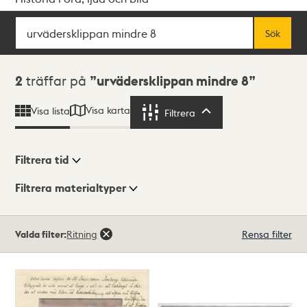
Sök
Fritextsök
Sök
Sökresultat
2
träffar på
urvädersklippan mindre 8
Visa karta
Visa lista
Filtrera
Filtrera
Filtrera tid
Filtrera materialtyper
Visningsläge
Totalt
Valda filter:
Ritning
Rensa filter
2
träffar
Lista
Karta