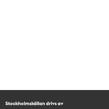
Kontakt
Stockholmskällan
Stockholmskällan drivs av