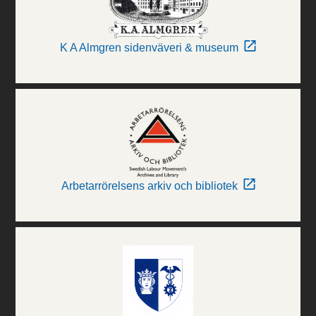
K A Almgren sidenväveri & museum
Arbetarrörelsens arkiv och bibliotek