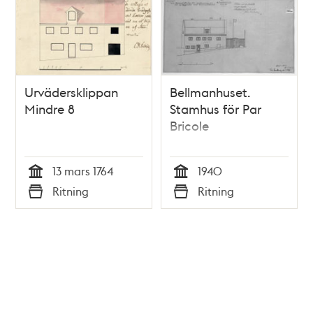
Urvädersklippan
Bellmanhuset.
Mindre 8
Stamhus för Par
Bricole
13 mars 1764
1940
Tid
Tid
Ritning
Ritning
Typ
Typ