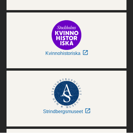
Kvinnohistoriska
Strindbergsmuseet