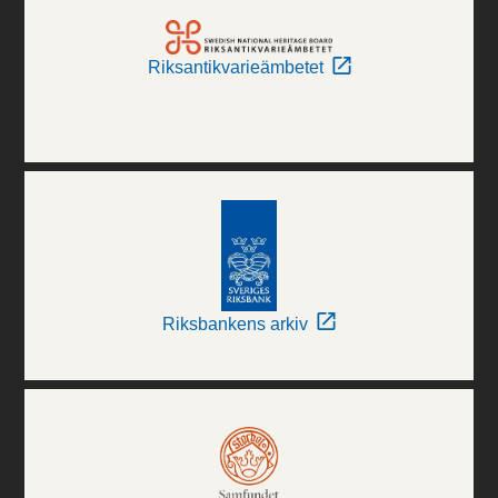
Riksantikvarieämbetet
Riksbankens arkiv