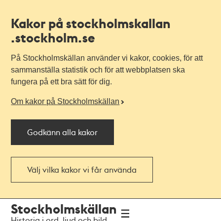
Kakor på stockholmskallan
.stockholm.se
På Stockholmskällan använder vi kakor, cookies, för att
sammanställa statistik och för att webbplatsen ska
fungera på ett bra sätt för dig.
Om kakor på Stockholmskällan
Godkänn alla kakor
Välj vilka kakor vi får använda
Till
Till
Stockholmskällan
navigationen
huvudinnehållet
Historia i ord, ljud och bild