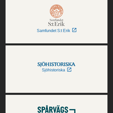
Samfundet S:t Erik
Sjöhistoriska