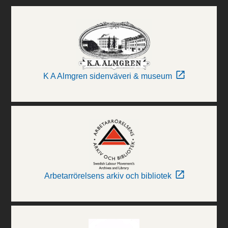
K A Almgren sidenväveri & museum
Arbetarrörelsens arkiv och bibliotek