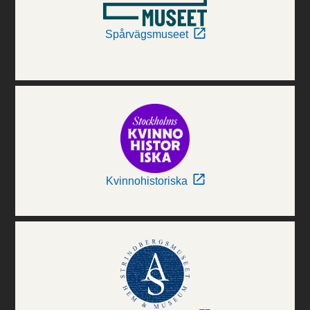
Spårvägsmuseet
Kvinnohistoriska