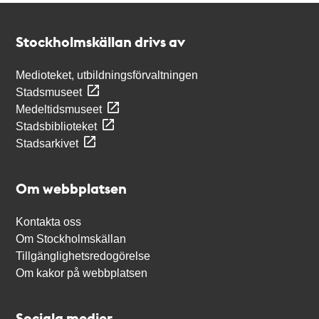
Kontakt
Stockholmskällan
Stockholmskällan drivs av
Medioteket, utbildningsförvaltningen
Stadsmuseet
Medeltidsmuseet
Stadsbiblioteket
Stadsarkivet
Om webbplatsen
Kontakta oss
Om Stockholmskällan
Tillgänglighetsredogörelse
Om kakor på webbplatsen
Sociala medier