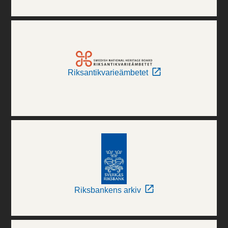
Riksantikvarieämbetet
Riksbankens arkiv