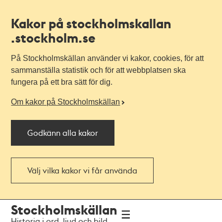
Kakor på stockholmskallan
.stockholm.se
På Stockholmskällan använder vi kakor, cookies, för att
sammanställa statistik och för att webbplatsen ska
fungera på ett bra sätt för dig.
Om kakor på Stockholmskällan
Godkänn alla kakor
Välj vilka kakor vi får använda
Till
Till
Stockholmskällan
navigationen
huvudinnehållet
Historia i ord, ljud och bild