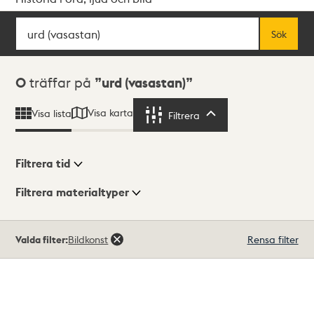
Sök
Fritextsök
Sök
Sökresultat
0
träffar på
urd (vasastan)
Visa karta
Visa lista
Filtrera
Filtrera
Filtrera tid
Filtrera materialtyper
Visningsläge
Totalt
Valda filter:
Bildkonst
Rensa filter
0
träffar
Lista
Karta