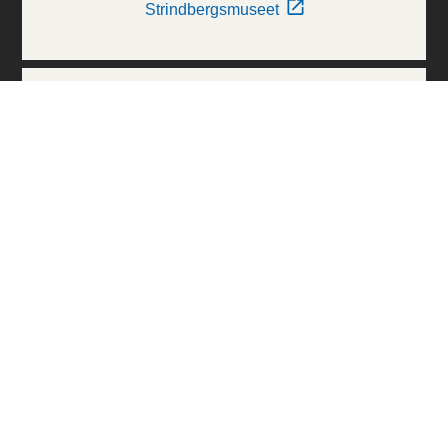
Strindbergsmuseet
Thielska Galleriet
Världskulturmuseerna