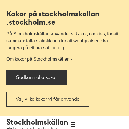
Kakor på stockholmskallan
.stockholm.se
På Stockholmskällan använder vi kakor, cookies, för att
sammanställa statistik och för att webbplatsen ska
fungera på ett bra sätt för dig.
Om kakor på Stockholmskällan
Godkänn alla kakor
Välj vilka kakor vi får använda
Till
Till
Stockholmskällan
navigationen
huvudinnehållet
Historia i ord, ljud och bild