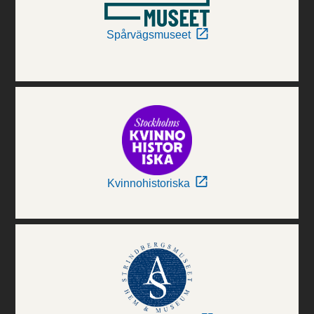
Spårvägsmuseet
Kvinnohistoriska