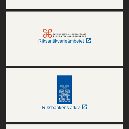
Riksantikvarieämbetet
Riksbankens arkiv