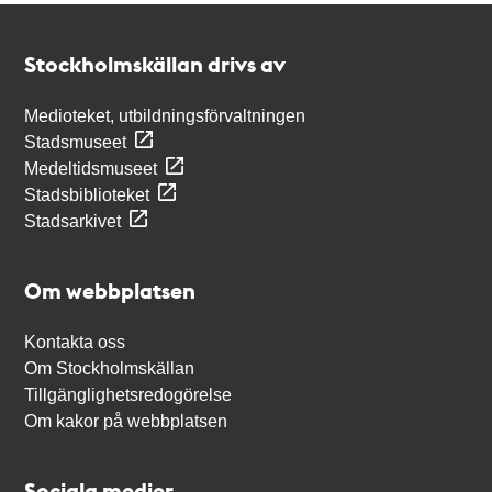
Kontakt
Stockholmskällan
Stockholmskällan drivs av
Medioteket, utbildningsförvaltningen
Stadsmuseet
Medeltidsmuseet
Stadsbiblioteket
Stadsarkivet
Om webbplatsen
Kontakta oss
Om Stockholmskällan
Tillgänglighetsredogörelse
Om kakor på webbplatsen
Sociala medier