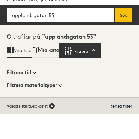
Sök
Fritextsök
Sök
Sökresultat
0
träffar på
upplandsgatan 53
Visa karta
Visa lista
Filtrera
Filtrera
Filtrera tid
Filtrera materialtyper
Visningsläge
Totalt
Valda filter:
Bildkonst
Rensa filter
0
träffar
Lista
Karta