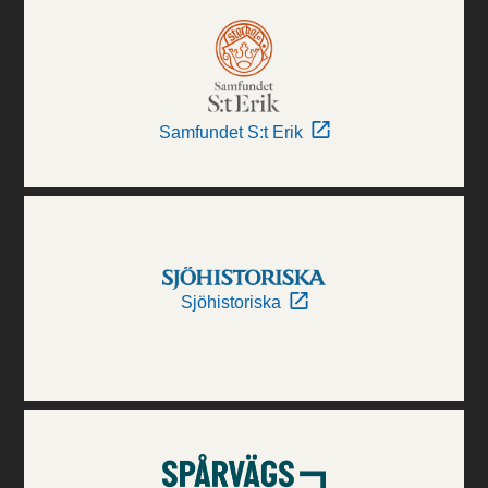
Samfundet S:t Erik
Sjöhistoriska