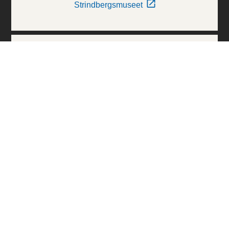
Strindbergsmuseet
Thielska Galleriet
Världskulturmuseerna