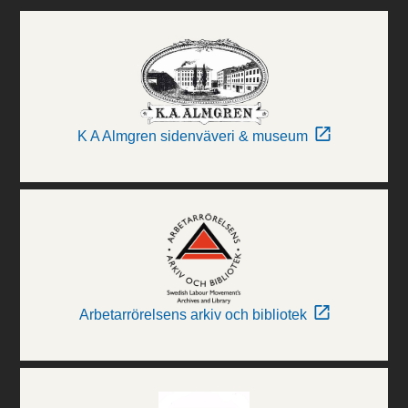
K A Almgren sidenväveri & museum
Arbetarrörelsens arkiv och bibliotek